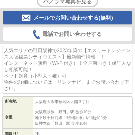
パノラマ写真を見る
メールでお問い合わせする(無料)
電話でお問い合わせする
人気エリアの野田阪神で2023年築の【エスリードレジデン
ス大阪福島シティウエスト】最新物件情報！！
インターネット無料（Wi-Fi付き）！全戸南向き！保証人な
し相談可能！
ペット飼育（小型犬・猫）可！
物件の詳細については「リンクナビ」までお問い合わせ下
さい。
所在地
大阪府
大阪市福島区
大開
３丁目
大阪環状線
「
野田
」駅 徒歩10分
交通
地下鉄千日前線
「
野田阪神
」駅 徒歩11分
阪神本線
「
野田
」駅 徒歩10分
間取り/
1K