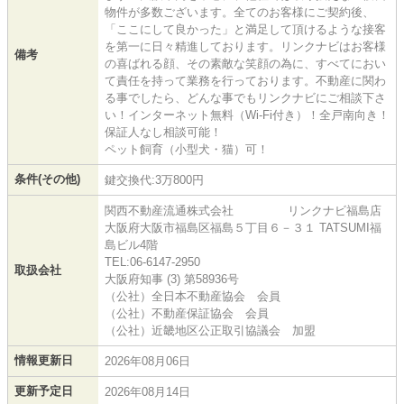
物件が多数ございます。全てのお客様にご契約後、
「ここにして良かった」と満足して頂けるような接客
を第一に日々精進しております。リンクナビはお客様
備考
の喜ばれる顔、その素敵な笑顔の為に、すべてにおい
て責任を持って業務を行っております。不動産に関わ
る事でしたら、どんな事でもリンクナビにご相談下さ
い！インターネット無料（Wi-Fi付き）！全戸南向き！
保証人なし相談可能！
ペット飼育（小型犬・猫）可！
条件(その他)
鍵交換代:3万800円
関西不動産流通株式会社 リンクナビ福島店
大阪府大阪市福島区福島５丁目６－３１ TATSUMI福
島ビル4階
TEL:06-6147-2950
取扱会社
大阪府知事 (3) 第58936号
（公社）全日本不動産協会 会員
（公社）不動産保証協会 会員
（公社）近畿地区公正取引協議会 加盟
情報更新日
2026年08月06日
更新予定日
2026年08月14日