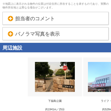
※地図上に表示される物件の位置は付近住所に所在することを表すものであり、実際の
物件所在地とは異なる場合がございます。
担当者のコメント
パノラマ写真を表示
周辺施設
下福島公園
ライフ
約1941m／25分
約528