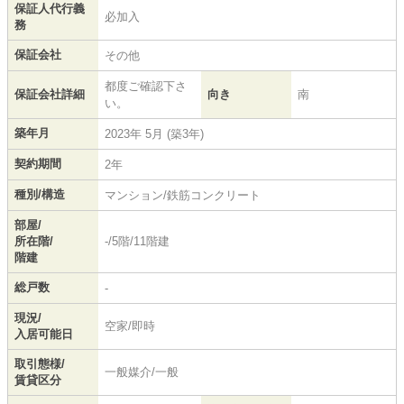
保証人代行義
必加入
務
保証会社
その他
都度ご確認下さ
保証会社詳細
向き
南
い。
築年月
2023年 5月 (築3年)
契約期間
2年
種別/構造
マンション/鉄筋コンクリート
部屋/
所在階/
-/5階/11階建
階建
総戸数
-
現況/
空家/即時
入居可能日
取引態様/
一般媒介/一般
賃貸区分