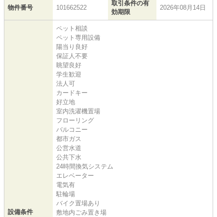
取引条件の有
物件番号
101662522
2026年08月14日
効期限
ペット相談
ペット専用設備
陽当り良好
保証人不要
眺望良好
学生歓迎
法人可
カードキー
好立地
室内洗濯機置場
フローリング
バルコニー
都市ガス
公営水道
公共下水
24時間換気システム
エレベーター
電気有
駐輪場
バイク置場あり
設備条件
敷地内ごみ置き場