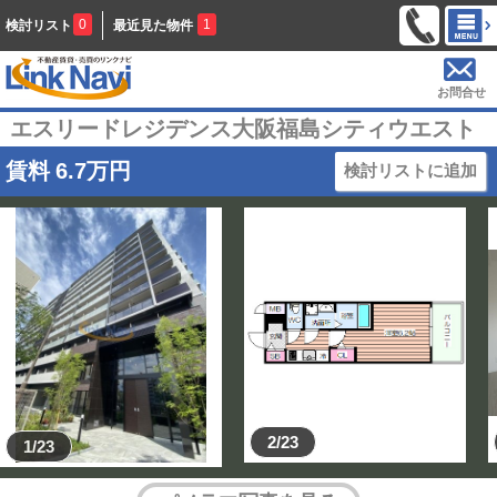
0
1
検討リスト
最近見た物件
お問合せ
エスリードレジデンス大阪福島シティウエスト
賃料
6.7
万円
検討リストに追加
2/23
1/23