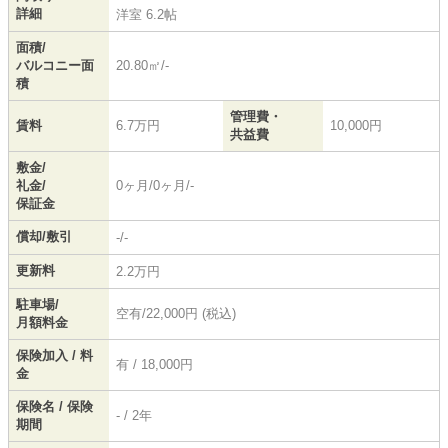
詳細
洋室 6.2帖
面積/
バルコニー面
20.80㎡/-
積
管理費・
賃料
6.7万円
10,000円
共益費
敷金/
礼金/
0ヶ月/0ヶ月/-
保証金
償却/敷引
-/-
更新料
2.2万円
駐車場/
空有/22,000円 (税込)
月額料金
保険加入 / 料
有 / 18,000円
金
保険名 / 保険
- / 2年
期間