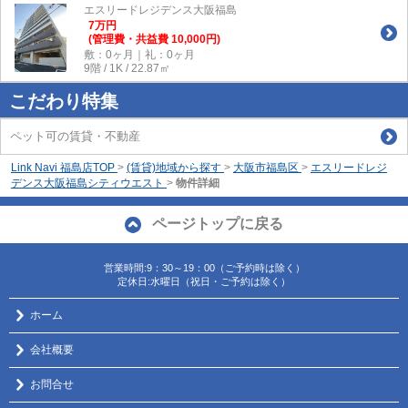
エスリードレジデンス大阪福島
7
万
円
(管理費・共益費 10,000円)
敷：0ヶ月｜礼：0ヶ月
9階 / 1K / 22.87㎡
こだわり特集
ペット可の賃貸・不動産
Link Navi 福島店TOP
>
(賃貸)地域から探す
>
大阪市福島区
>
エスリードレジ
デンス大阪福島シティウエスト
>
物件詳細
ページトップに戻る
営業時間:9：30～19：00（ご予約時は除く）
定休日:水曜日（祝日・ご予約は除く）
ホーム
会社概要
お問合せ