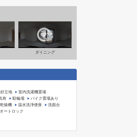
ダイニング
好立地
室内洗濯機置場
気有
駐輪場
バイク置場あり
乾燥機
温水洗浄便座
洗面台
オートロック