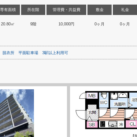
専有面積
所在階
管理費・共益費
敷金
礼金
20.80㎡
9階
10,000円
0ヶ月
0ヶ月
脱衣所
平面駐車場
3駅以上利用可
【