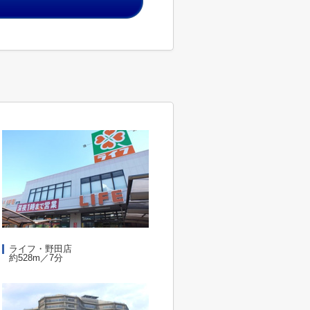
ライフ・野田店
約528m／7分