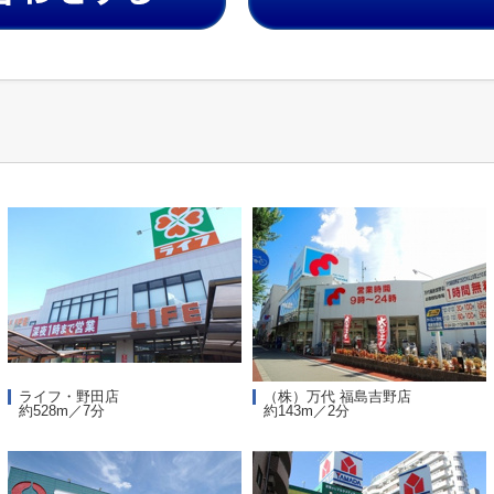
ライフ・野田店
（株）万代 福島吉野店
約528m／7分
約143m／2分