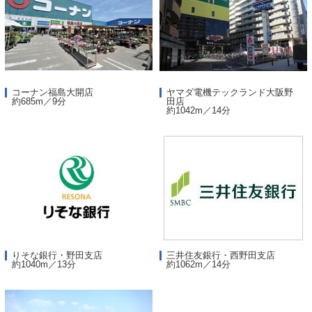
コーナン福島大開店
ヤマダ電機テックランド大阪野
約685m／9分
田店
約1042m／14分
りそな銀行・野田支店
三井住友銀行・西野田支店
約1040m／13分
約1062m／14分