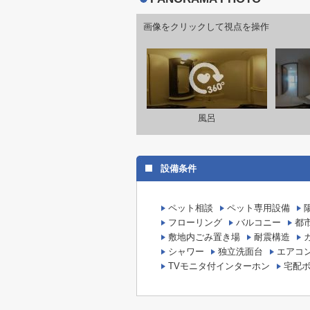
画像をクリックして視点を操作
風呂
設備条件
ペット相談
ペット専用設備
フローリング
バルコニー
都
敷地内ごみ置き場
耐震構造
シャワー
独立洗面台
エアコ
TVモニタ付インターホン
宅配