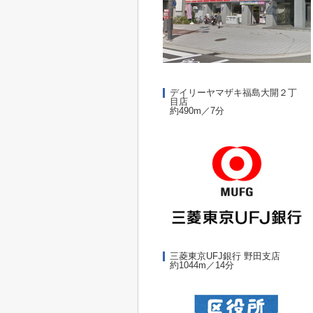
デイリーヤマザキ福島大開２丁
目店
約490m／7分
三菱東京UFJ銀行 野田支店
約1044m／14分