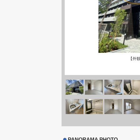
【外
PANORAMA PHOTO