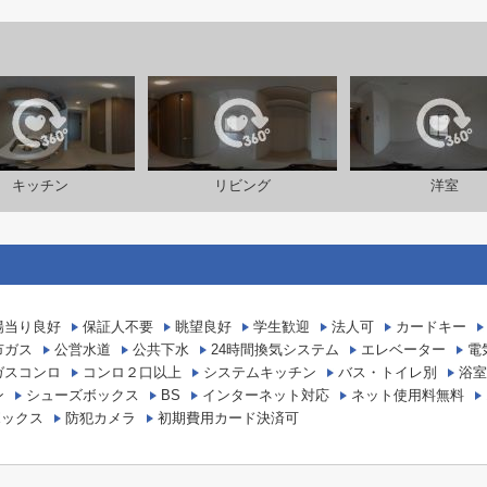
キッチン
リビング
洋室
陽当り良好
保証人不要
眺望良好
学生歓迎
法人可
カードキー
市ガス
公営水道
公共下水
24時間換気システム
エレベーター
電
ガスコンロ
コンロ２口以上
システムキッチン
バス・トイレ別
浴室
ン
シューズボックス
BS
インターネット対応
ネット使用料無料
ボックス
防犯カメラ
初期費用カード決済可