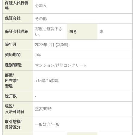
保証人代行義
必加入
務
保証会社
その他
都度ご確認下さ
保証会社詳細
向き
東
い。
築年月
2023年 2月 (築3年)
契約期間
1年
種別/構造
マンション/鉄筋コンクリート
部屋/
所在階/
-/15階/15階建
階建
総戸数
-
現況/
空家/即時
入居可能日
取引態様/
一般媒介/一般
賃貸区分