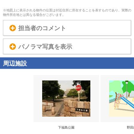
※地図上に表示される物件の位置は付近住所に所在することを表すものであり、実際の
物件所在地とは異なる場合がございます。
担当者のコメント
パノラマ写真を表示
周辺施設
下福島公園
野田