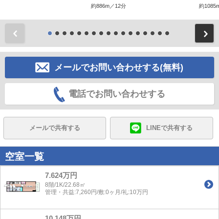
約886m／12分
約1085
前
メールでお問い合わせする(無料)
電話でお問い合わせする
メールで共有する
LINEで共有する
空室一覧
7.624万円
8階/1K/22.68㎡
管理・共益:7,260円/敷:0ヶ月/礼:10万円
10.148万円