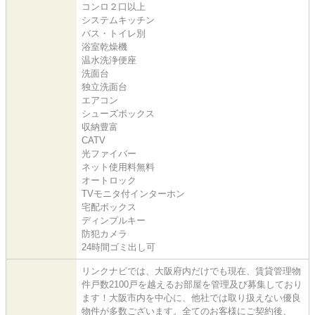
コンロ２口以上
システムキッチン
バス・トイレ別
浴室乾燥機
温水洗浄便座
洗面台
独立洗面台
エアコン
シューズボックス
収納豊富
CATV
光ファイバー
ネット使用料無料
オートロック
TVモニタ付インターホン
宅配ボックス
ディンプルキー
防犯カメラ
24時間ゴミ出し可
リンクナビでは、大阪府内だけでも現在、賃貸管理物
件戸数2100戸を越えるお部屋を管理及び募集しており
ます！大阪市内を中心に、他社では取り扱えない優良
物件が多数ございます。全てのお客様にご契約後、