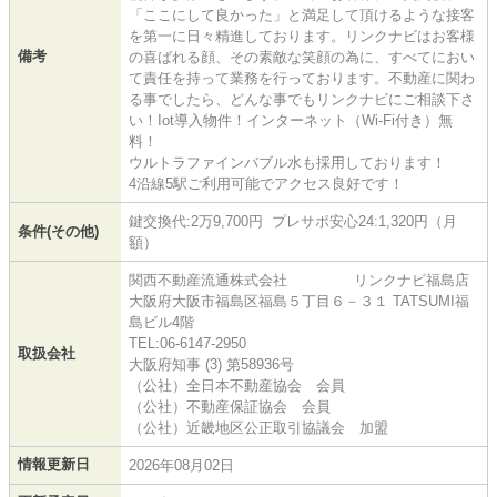
「ここにして良かった」と満足して頂けるような接客
を第一に日々精進しております。リンクナビはお客様
備考
の喜ばれる顔、その素敵な笑顔の為に、すべてにおい
て責任を持って業務を行っております。不動産に関わ
る事でしたら、どんな事でもリンクナビにご相談下さ
い！Iot導入物件！インターネット（Wi-Fi付き）無
料！
ウルトラファインバブル水も採用しております！
4沿線5駅ご利用可能でアクセス良好です！
鍵交換代:2万9,700円 プレサポ安心24:1,320円（月
条件(その他)
額）
関西不動産流通株式会社 リンクナビ福島店
大阪府大阪市福島区福島５丁目６－３１ TATSUMI福
島ビル4階
TEL:06-6147-2950
取扱会社
大阪府知事 (3) 第58936号
（公社）全日本不動産協会 会員
（公社）不動産保証協会 会員
（公社）近畿地区公正取引協議会 加盟
情報更新日
2026年08月02日