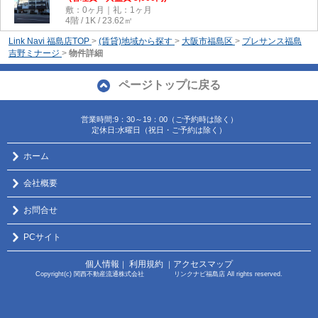
敷：0ヶ月｜礼：1ヶ月
4階 / 1K / 23.62㎡
Link Navi 福島店TOP
>
(賃貸)地域から探す
>
大阪市福島区
>
プレサンス福島
吉野ミナージ
>
物件詳細
ページトップに戻る
営業時間:9：30～19：00（ご予約時は除く）
定休日:水曜日（祝日・ご予約は除く）
ホーム
会社概要
お問合せ
PCサイト
個人情報
利用規約
アクセスマップ
｜
｜
Copyright(c) 関西不動産流通株式会社 リンクナビ福島店 All rights reserved.