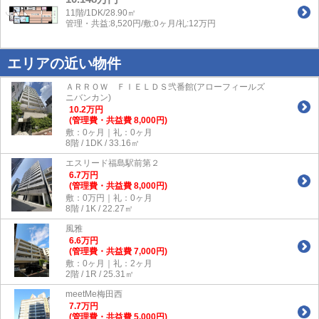
11階/1DK/28.90㎡
管理・共益:8,520円/敷:0ヶ月/礼:12万円
エリアの近い物件
ＡＲＲＯＷ ＦＩＥＬＤＳ弐番館(アローフィールズ
ニバンカン)
10.2
万
円
(管理費・共益費 8,000円)
敷：0ヶ月｜礼：0ヶ月
8階 / 1DK / 33.16㎡
エスリード福島駅前第２
6.7
万
円
(管理費・共益費 8,000円)
敷：0万円｜礼：0ヶ月
8階 / 1K / 22.27㎡
風雅
6.6
万
円
(管理費・共益費 7,000円)
敷：0ヶ月｜礼：2ヶ月
2階 / 1R / 25.31㎡
meetMe梅田西
7.7
万
円
(管理費・共益費 5,000円)