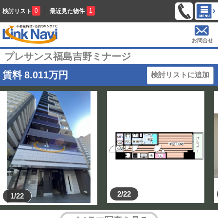
0
1
検討リスト
最近見た物件
お問合せ
プレサンス福島吉野ミナージ
賃料
8.011
万円
検討リストに追加
2/22
1/22