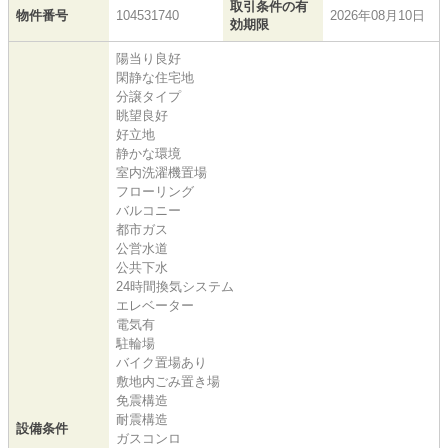
取引条件の有
物件番号
104531740
2026年08月10日
効期限
陽当り良好
閑静な住宅地
分譲タイプ
眺望良好
好立地
静かな環境
室内洗濯機置場
フローリング
バルコニー
都市ガス
公営水道
公共下水
24時間換気システム
エレベーター
電気有
駐輪場
バイク置場あり
敷地内ごみ置き場
免震構造
耐震構造
設備条件
ガスコンロ