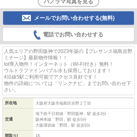
パノラマ写真を見る
メールでお問い合わせする(無料)
電話でお問い合わせする
人気エリアの野田阪神で2023年築の【プレサンス福島吉野
ミナージ】最新物件情報！！
Iot導入物件！インターネット（Wi-Fi付き）無料！
ウルトラファインバブル水も採用しております！
4沿線5駅ご利用可能でアクセス良好です！
物件の詳細については「リンクナビ」までお問い合わせ下
さい。
所在地
大阪府
大阪市福島区
吉野
２丁目
地下鉄千日前線
「
野田阪神
」駅 徒歩3分
交通
阪神本線
「
野田
」駅 徒歩5分
大阪環状線
「
野田
」駅 徒歩5分
間取り/
1K