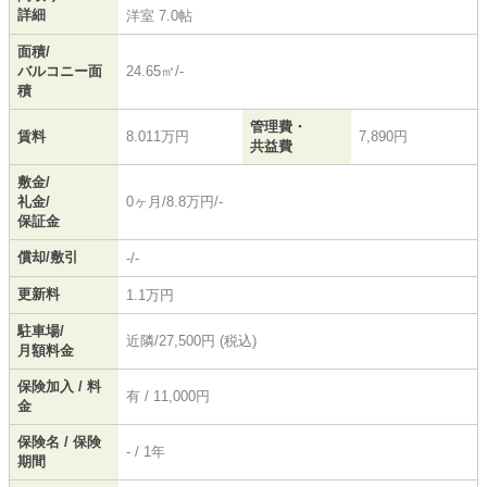
詳細
洋室 7.0帖
面積/
バルコニー面
24.65㎡/-
積
管理費・
賃料
8.011万円
7,890円
共益費
敷金/
礼金/
0ヶ月/8.8万円/-
保証金
償却/敷引
-/-
更新料
1.1万円
駐車場/
近隣/27,500円 (税込)
月額料金
保険加入 / 料
有 / 11,000円
金
保険名 / 保険
- / 1年
期間