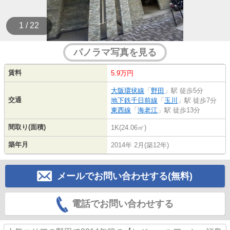
1 / 22
パノラマ写真を見る
賃料
5.9万円
大阪環状線
「
野田
」駅 徒歩5分
交通
地下鉄千日前線
「
玉川
」駅 徒歩7分
東西線
「
海老江
」駅 徒歩13分
間取り(面積)
1K(24.06㎡)
築年月
2014年 2月(築12年)
メールでお問い合わせする(無料)
電話でお問い合わせする