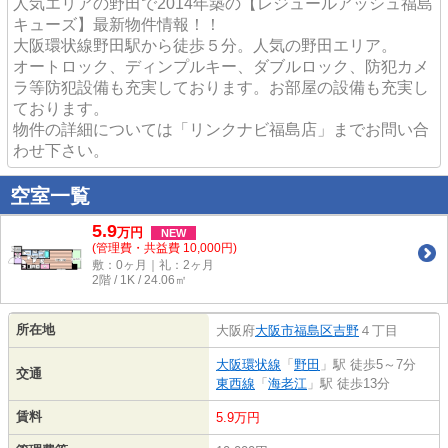
人気エリアの野田で2014年築の【レジュールアッシュ福島
キューズ】最新物件情報！！
大阪環状線野田駅から徒歩５分。人気の野田エリア。
オートロック、ディンプルキー、ダブルロック、防犯カメ
ラ等防犯設備も充実しております。お部屋の設備も充実し
ております。
物件の詳細については「リンクナビ福島店」までお問い合
わせ下さい。
空室一覧
5.9
万
円
NEW
(管理費・共益費 10,000円)
敷：0ヶ月｜礼：2ヶ月
2階 / 1K / 24.06㎡
所在地
大阪府
大阪市福島区
吉野
４丁目
大阪環状線
「
野田
」駅 徒歩5～7分
交通
東西線
「
海老江
」駅 徒歩13分
賃料
5.9万円