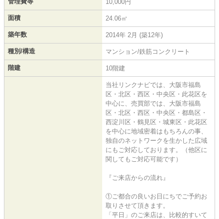
管理費等
10,000円
面積
24.06㎡
築年数
2014年 2月 (築12年)
種別/構造
マンション/鉄筋コンクリート
階建
10階建
当社リンクナビでは、大阪市福島
区・北区・西区・中央区・此花区を
中心に、売買部では、大阪市福島
区・北区・西区・中央区・都島区・
西淀川区・鶴見区・城東区・此花区
を中心に地域密着はもちろんの事、
独自のネットワークを生かした広域
にもご対応しております。（他区に
関してもご対応可能です）
『ご来店からの流れ』
①ご都合の良いお日にちでご予約お
取りさせて頂きます。
「平日」のご来店は、比較的すいて