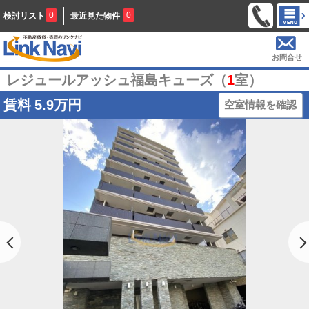
0
0
検討リスト
最近見た物件
お問合せ
レジュールアッシュ福島キューズ（
1
室）
賃料
5.9万円
空室情報を確認