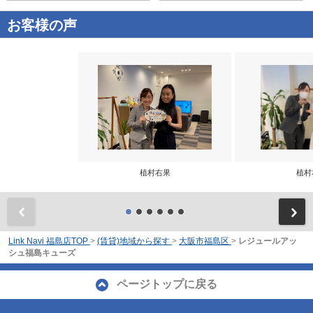
お客様の声
植村右果
植村
前
Link Navi 福島店TOP
>
(賃貸)地域から探す
>
大阪市福島区
>
レジュールアッ
シュ福島キューズ
ページトップに戻る