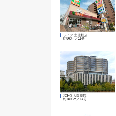
ライフ 土佐堀店
約863m／11分
JCHO 大阪病院
約1095m／14分