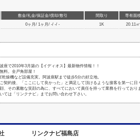
敷金/礼金/保証金/償却/敷引
間取り
専有面
0ヶ月/ 1ヶ月/ -/ -/ -
1K
20.11㎡
波座で2010年3月築の【イディオス】最新物件情報！！
無料。全戸角部屋！
室乾燥機など設備充実。阿波座駅まで徒歩5分の好立地。
ご契約後、「ここにして良かった」と満足して頂けるような接客を第一に日
顔、その素敵な笑顔の為に、すべてにおいて責任を持って業務を行っており
いては「リンクナビ」までお問い合わせ下さい。
式会社 リンクナビ福島店