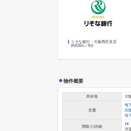
りそな銀行・大阪西区支店
約626m／8分
物件概要
所在地
大
地
交通
京
地
1K
間取り/詳細
洋室