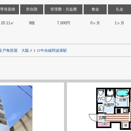
専有面積
所在階
管理費・共益費
敷金
礼金
20.11㎡
9階
7,000円
0ヶ月
1ヶ月
全戸角部屋
大阪メトロ中央線阿波座駅