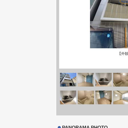
【外
PANORAMA PHOTO