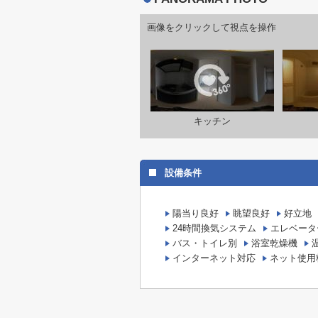
画像をクリックして視点を操作
キッチン
設備条件
陽当り良好
眺望良好
好立地
24時間換気システム
エレベータ
バス・トイレ別
浴室乾燥機
インターネット対応
ネット使用