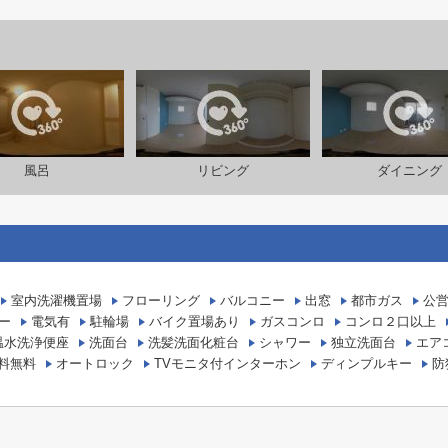
風呂
リビング
ダイニング
室内洗濯機置場
フローリング
バルコニー
出窓
都市ガス
公
ー
電気有
駐輪場
バイク置場あり
ガスコンロ
コンロ２口以上
温水洗浄便座
洗面台
洗髪洗面化粧台
シャワー
独立洗面台
エア
料無料
オートロック
TVモニタ付インターホン
ディンプルキー
防