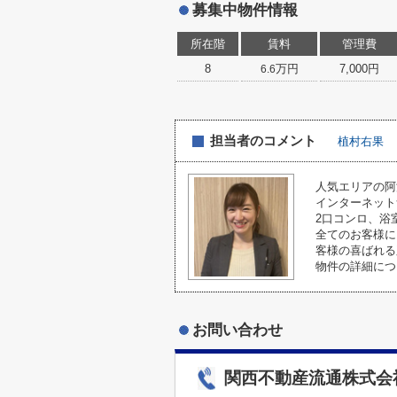
募集中物件情報
所在階
賃料
管理費
8
万円
7,000円
6.6
担当者のコメント
植村右果
人気エリアの阿
インターネット
2口コンロ、浴
全てのお客様に
客様の喜ばれる
物件の詳細につ
お問い合わせ
関西不動産流通株