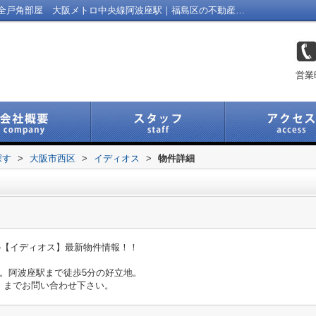
イディオスの｜大阪市西区 ネット無料 全戸角部屋 大阪メトロ中央線阿波座駅｜福島区の不動産｜Link Navi 福島店
営業
探す
>
大阪市西区
>
イディオス
>
物件詳細
築の【イディオス】最新物件情報！！
。阿波座駅まで徒歩5分の好立地。
」までお問い合わせ下さい。