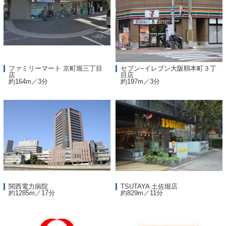
ファミリーマート 京町堀三丁目
セブン−イレブン大阪靱本町３丁
店
目店
約164m／3分
約197m／3分
関西電力病院
TSUTAYA 土佐堀店
約1285m／17分
約829m／11分