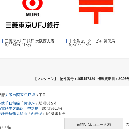
三菱東京UFJ銀行 大阪西支店
中之島センタービル 郵便局
約1186m／15分
約579m／8分
【マンション】
物件番号：105457329
情報更新日：2026年
阪府
大阪市西区
江戸堀
３丁目
下鉄千日前線
「
阿波座
」駅 徒歩5分
阪電鉄中之島線
「
中之島
」駅 徒歩13分
下鉄長堀鶴見緑地
「
西長堀
」駅 徒歩15分
面積/バルコニー面積
2
 6.0帖