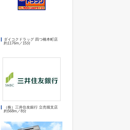
ダイコクドラッグ 四つ橋本町店
約1176m／15分
（株）三井住友銀行 立売堀支店
約568m／8分