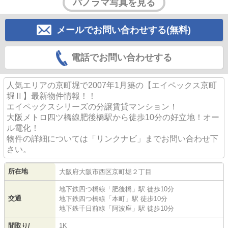
パノラマ写真を見る
メールでお問い合わせする(無料)
電話でお問い合わせする
人気エリアの京町堀で2007年1月築の【エイペックス京町
堀Ⅱ】最新物件情報！！
エイペックスシリーズの分譲賃貸マンション！
大阪メトロ四ツ橋線肥後橋駅から徒歩10分の好立地！オー
ル電化！
物件の詳細については「リンクナビ」までお問い合わせ下
さい。
所在地
大阪府
大阪市西区
京町堀
２丁目
地下鉄四つ橋線
「
肥後橋
」駅 徒歩10分
交通
地下鉄四つ橋線
「
本町
」駅 徒歩10分
地下鉄千日前線
「
阿波座
」駅 徒歩10分
間取り/
1K