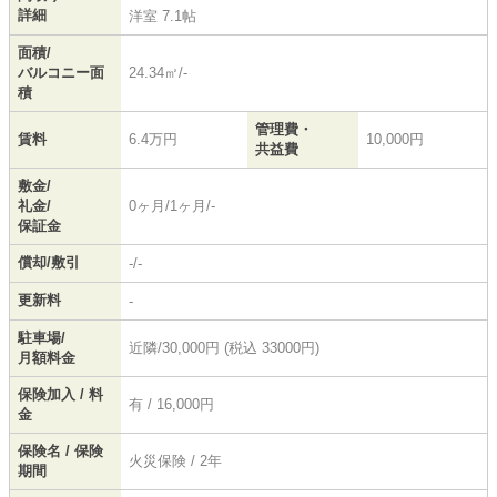
詳細
洋室 7.1帖
面積/
バルコニー面
24.34㎡/-
積
管理費・
賃料
6.4万円
10,000円
共益費
敷金/
礼金/
0ヶ月/1ヶ月/-
保証金
償却/敷引
-/-
更新料
-
駐車場/
近隣/30,000円 (税込 33000円)
月額料金
保険加入 / 料
有 / 16,000円
金
保険名 / 保険
火災保険 / 2年
期間