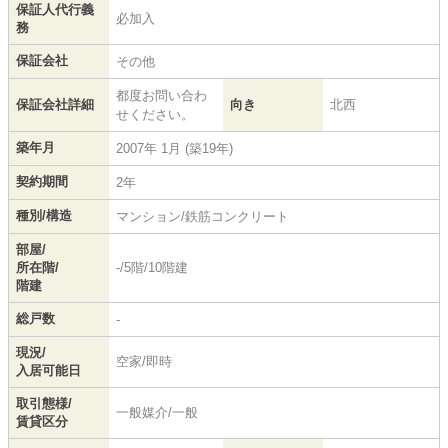
保証人代行義
必加入
務
保証会社
その他
都度お問い合わ
保証会社詳細
向き
北西
せください。
築年月
2007年 1月 (築19年)
契約期間
2年
種別/構造
マンション/鉄筋コンクリート
部屋/
所在階/
-/5階/10階建
階建
総戸数
-
現況/
空家/即時
入居可能日
取引態様/
一般媒介/一般
賃貸区分