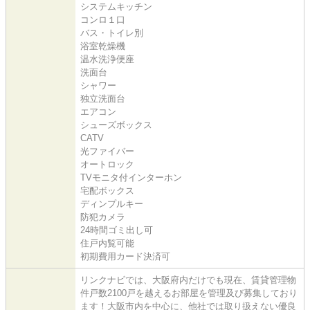
システムキッチン
コンロ１口
バス・トイレ別
浴室乾燥機
温水洗浄便座
洗面台
シャワー
独立洗面台
エアコン
シューズボックス
CATV
光ファイバー
オートロック
TVモニタ付インターホン
宅配ボックス
ディンプルキー
防犯カメラ
24時間ゴミ出し可
住戸内覧可能
初期費用カード決済可
リンクナビでは、大阪府内だけでも現在、賃貸管理物
件戸数2100戸を越えるお部屋を管理及び募集しており
ます！大阪市内を中心に、他社では取り扱えない優良