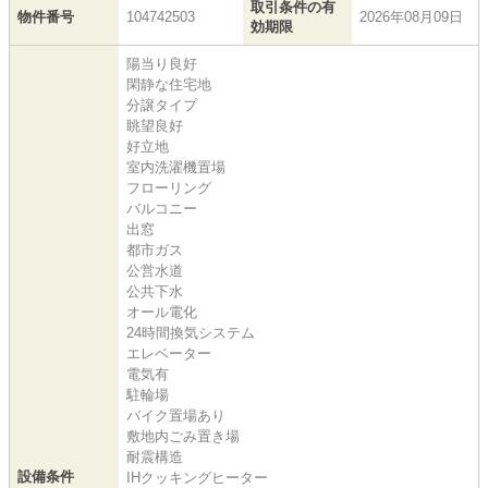
取引条件の有
物件番号
104742503
2026年08月09日
効期限
陽当り良好
閑静な住宅地
分譲タイプ
眺望良好
好立地
室内洗濯機置場
フローリング
バルコニー
出窓
都市ガス
公営水道
公共下水
オール電化
24時間換気システム
エレベーター
電気有
駐輪場
バイク置場あり
敷地内ごみ置き場
耐震構造
設備条件
IHクッキングヒーター