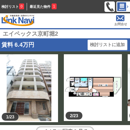
0
1
検討リスト
最近見た物件
お問合せ
エイペックス京町堀2
賃料
6.4
万円
検討リストに追加
2/23
1/23