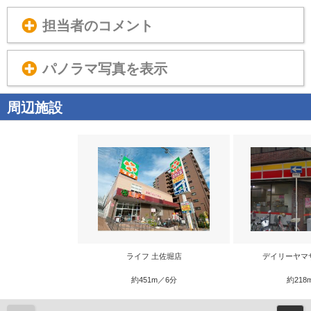
担当者のコメント
パノラマ写真を表示
周辺施設
ライフ 土佐堀店
デイリーヤマ
約451m／6分
約218