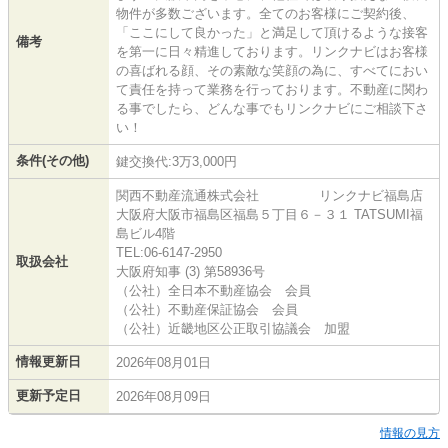
物件が多数ございます。全てのお客様にご契約後、
「ここにして良かった」と満足して頂けるような接客
備考
を第一に日々精進しております。リンクナビはお客様
の喜ばれる顔、その素敵な笑顔の為に、すべてにおい
て責任を持って業務を行っております。不動産に関わ
る事でしたら、どんな事でもリンクナビにご相談下さ
い！
条件(その他)
鍵交換代:3万3,000円
関西不動産流通株式会社 リンクナビ福島店
大阪府大阪市福島区福島５丁目６－３１ TATSUMI福
島ビル4階
TEL:06-6147-2950
取扱会社
大阪府知事 (3) 第58936号
（公社）全日本不動産協会 会員
（公社）不動産保証協会 会員
（公社）近畿地区公正取引協議会 加盟
情報更新日
2026年08月01日
更新予定日
2026年08月09日
情報の見方