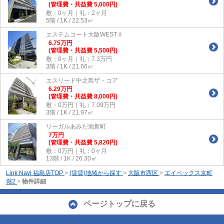
(管理費・共益費 5,000円)
敷：0ヶ月｜礼：2ヶ月
5階 / 1K / 22.53㎡
エステムコート大阪WESTⅡ
6.75
万
円
(管理費・共益費 5,500円)
敷：0ヶ月｜礼：7.3万円
3階 / 1K / 21.66㎡
エスリード中之島ザ・コア
6.29
万
円
(管理費・共益費 8,000円)
敷：0万円｜礼：7.09万円
3階 / 1K / 21.97㎡
リーガルあみだ池新町
7
万
円
(管理費・共益費 5,820円)
敷：0万円｜礼：0ヶ月
13階 / 1K / 26.30㎡
Link Navi 福島店TOP
>
(賃貸)地域から探す
>
大阪市西区
>
エイペックス京町
堀2
>
物件詳細
ページトップに戻る