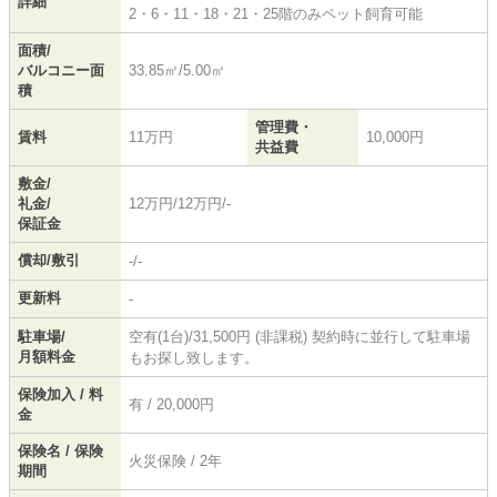
詳細
2・6・11・18・21・25階のみペット飼育可能
面積/
バルコニー面
33.85㎡/5.00㎡
積
管理費・
賃料
11万円
10,000円
共益費
敷金/
礼金/
12万円/12万円/-
保証金
償却/敷引
-/-
更新料
-
駐車場/
空有(1台)/31,500円 (非課税) 契約時に並行して駐車場
月額料金
もお探し致します。
保険加入 / 料
有 / 20,000円
金
保険名 / 保険
火災保険 / 2年
期間