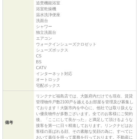
追焚機能浴室
浴室乾燥機
温水洗浄便座
洗面台
シャワー
独立洗面台
エアコン
ウォークインシューズクロゼット
シューズボックス
CS
BS
CATV
インターネット対応
オートロック
宅配ボックス
リンクナビ福島店では、大阪府内だけでも現在、賃貸
管理物件戸数2100戸を越えるお部屋を管理及び募集し
ております！大阪市内を中心に、他社では取り扱えな
い優良物件が多数ございます。全てのお客様にご契約
後、「ここにして良かった」と満足して頂けるような
備考
接客を第一に日々精進しております。リンクナビはお
客様の喜ばれる顔、その素敵な笑顔の為に、すべてに
おいて責任を持って業務を行っております。不動産に