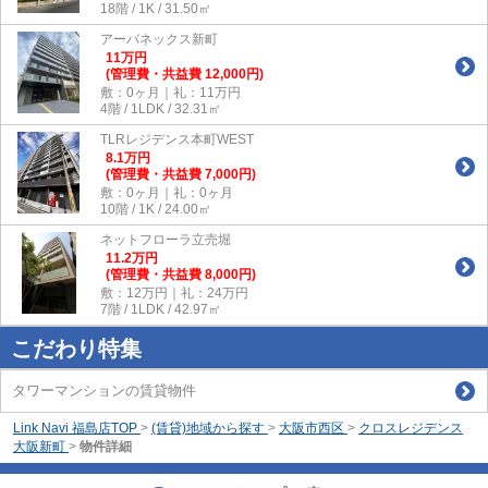
18階 / 1K / 31.50㎡
アーバネックス新町
11
万
円
(管理費・共益費 12,000円)
敷：0ヶ月｜礼：11万円
4階 / 1LDK / 32.31㎡
TLRレジデンス本町WEST
8.1
万
円
(管理費・共益費 7,000円)
敷：0ヶ月｜礼：0ヶ月
10階 / 1K / 24.00㎡
ネットフローラ立売堀
11.2
万
円
(管理費・共益費 8,000円)
敷：12万円｜礼：24万円
7階 / 1LDK / 42.97㎡
こだわり特集
タワーマンションの賃貸物件
Link Navi 福島店TOP
>
(賃貸)地域から探す
>
大阪市西区
>
クロスレジデンス
大阪新町
>
物件詳細