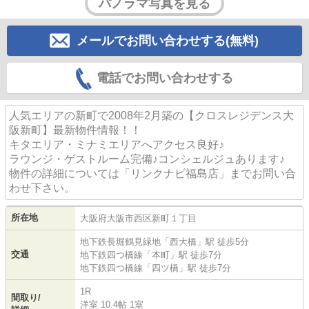
パノラマ写真を見る
メールでお問い合わせする(無料)
電話でお問い合わせする
人気エリアの新町で2008年2月築の【クロスレジデンス大
阪新町】最新物件情報！！
キタエリア・ミナミエリアへアクセス良好♪
ラウンジ・ゲストルーム完備♪コンシェルジュあります♪
物件の詳細については「リンクナビ福島店」までお問い合
わせ下さい。
所在地
大阪府
大阪市西区
新町
１丁目
地下鉄長堀鶴見緑地
「
西大橋
」駅 徒歩5分
交通
地下鉄四つ橋線
「
本町
」駅 徒歩7分
地下鉄四つ橋線
「
四ツ橋
」駅 徒歩7分
1R
間取り/
洋室 10.4帖 1室