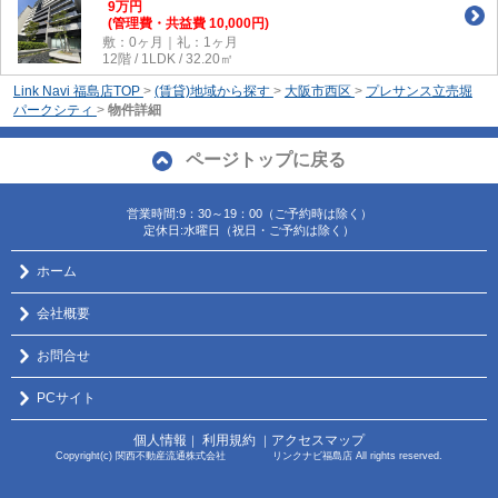
9
万
円
(管理費・共益費 10,000円)
敷：0ヶ月｜礼：1ヶ月
12階 / 1LDK / 32.20㎡
Link Navi 福島店TOP
>
(賃貸)地域から探す
>
大阪市西区
>
プレサンス立売堀
パークシティ
>
物件詳細
ページトップに戻る
営業時間:9：30～19：00（ご予約時は除く）
定休日:水曜日（祝日・ご予約は除く）
ホーム
会社概要
お問合せ
PCサイト
個人情報
利用規約
アクセスマップ
｜
｜
Copyright(c) 関西不動産流通株式会社 リンクナビ福島店 All rights reserved.