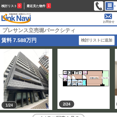
0
1
検討リスト
最近見た物件
お問合せ
プレサンス立売堀パークシティ
賃料
7.588
万円
検討リストに追加
2/24
1/24