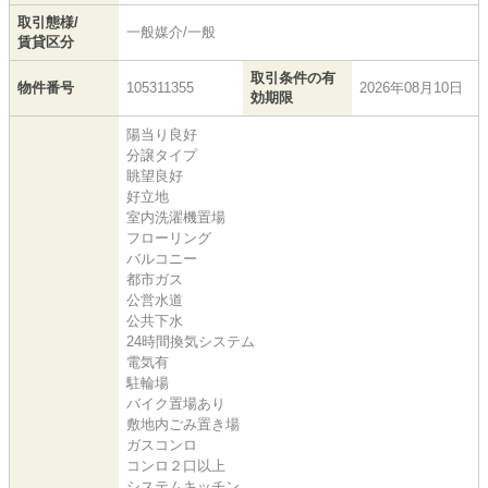
取引態様/
一般媒介/一般
賃貸区分
取引条件の有
物件番号
105311355
2026年08月10日
効期限
陽当り良好
分譲タイプ
眺望良好
好立地
室内洗濯機置場
フローリング
バルコニー
都市ガス
公営水道
公共下水
24時間換気システム
電気有
駐輪場
バイク置場あり
敷地内ごみ置き場
ガスコンロ
コンロ２口以上
システムキッチン