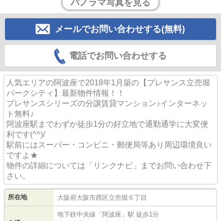
パノラマ写真を見る
メールでお問い合わせする(無料)
電話でお問い合わせする
人気エリアの阿波座で2018年1月築の【プレサンス立売堀
パークシティ】最新物件情報！！
プレサンスシリーズの分譲賃貸マンション♪インターネッ
ト無料♪
阿波座駅までわずか徒歩1分の好立地で通勤通学に大変便
利です(^^)/
駅前にはスーパー・コンビニ・郵便局等あり周辺環境良い
ですよ★
物件の詳細については「リンクナビ」までお問い合わせ下
さい。
所在地
大阪府
大阪市西区
立売堀
６丁目
地下鉄中央線
「
阿波座
」駅 徒歩1分