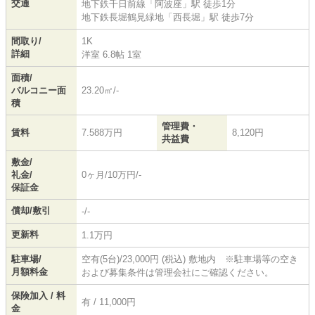
交通
地下鉄千日前線
「
阿波座
」駅 徒歩1分
地下鉄長堀鶴見緑地
「
西長堀
」駅 徒歩7分
間取り/
1K
詳細
洋室 6.8帖 1室
面積/
バルコニー面
23.20㎡/-
積
管理費・
賃料
7.588万円
8,120円
共益費
敷金/
礼金/
0ヶ月/10万円/-
保証金
償却/敷引
-/-
更新料
1.1万円
駐車場/
空有(5台)/23,000円 (税込) 敷地内 ※駐車場等の空き
月額料金
および募集条件は管理会社にご確認ください。
保険加入 / 料
有 / 11,000円
金