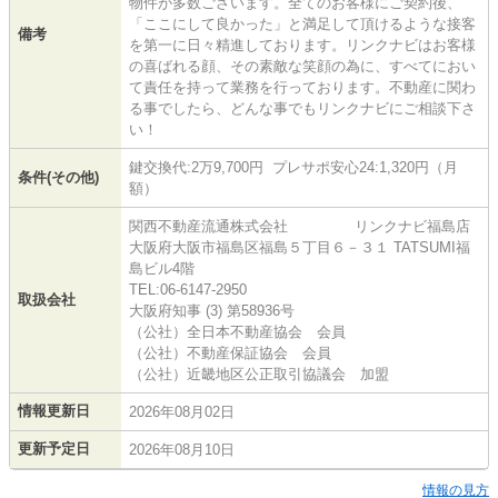
物件が多数ございます。全てのお客様にご契約後、
「ここにして良かった」と満足して頂けるような接客
備考
を第一に日々精進しております。リンクナビはお客様
の喜ばれる顔、その素敵な笑顔の為に、すべてにおい
て責任を持って業務を行っております。不動産に関わ
る事でしたら、どんな事でもリンクナビにご相談下さ
い！
鍵交換代:2万9,700円 プレサポ安心24:1,320円（月
条件(その他)
額）
関西不動産流通株式会社 リンクナビ福島店
大阪府大阪市福島区福島５丁目６－３１ TATSUMI福
島ビル4階
TEL:06-6147-2950
取扱会社
大阪府知事 (3) 第58936号
（公社）全日本不動産協会 会員
（公社）不動産保証協会 会員
（公社）近畿地区公正取引協議会 加盟
情報更新日
2026年08月02日
更新予定日
2026年08月10日
情報の見方