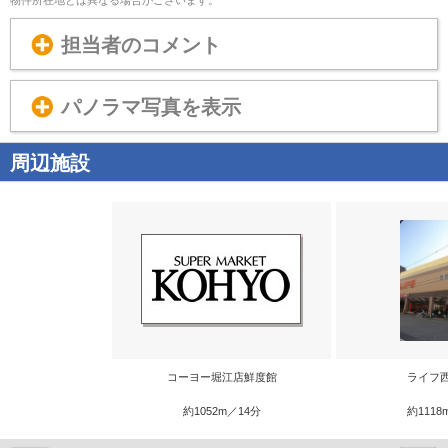
担当者のコメント
パノラマ写真を表示
周辺施設
コーヨー堀江店鮮度館
ライフ
約1052m／14分
約1118