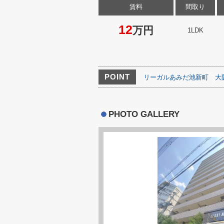
賃料
間取り
12
万円
1LDK
POINT
リーガルあみだ池新町
大
PHOTO GALLERY