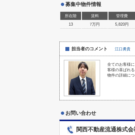
募集中物件情報
所在階
賃料
管理費
13
万円
5,820円
7
担当者のコメント
江口勇貴
全てのお客様に
客様の喜ばれる
物件の詳細につ
お問い合わせ
関西不動産流通株