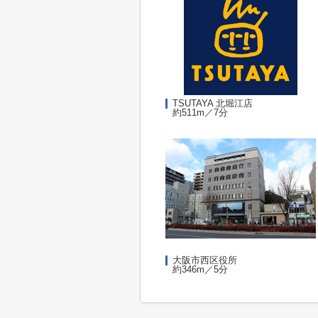
TSUTAYA 北堀江店
約511m／7分
大阪市西区役所
約346m／5分