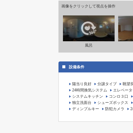
画像をクリックして視点を操作
風呂
設備条件
陽当り良好
分譲タイプ
眺望
24時間換気システム
エレベータ
システムキッチン
コンロ３口
独立洗面台
シューズボックス
ディンプルキー
防犯カメラ