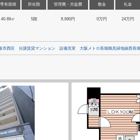
専有面積
所在階
管理費・共益費
敷金
礼金
40.89㎡
5階
8,890円
0万円
24万円
阪市西区
分譲賃貸マンション
設備充実
大阪メトロ長堀鶴見緑地線西長