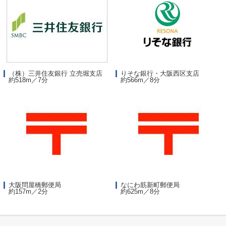
（株）三井住友銀行 立売堀支店
りそな銀行・大阪西区支店
約518m／7分
約566m／8分
大阪問屋橋郵便局
なにわ筋新町郵便局
約157m／2分
約625m／8分