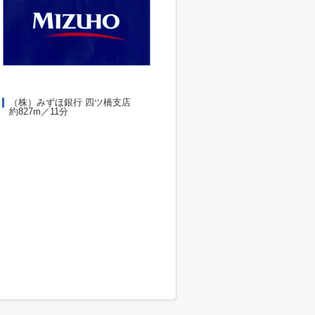
（株）みずほ銀行 四ツ橋支店
約827m／11分