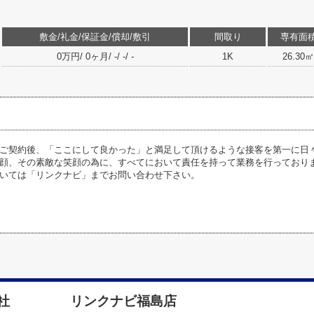
敷金/礼金/保証金/償却/敷引
間取り
専有面
0万円/ 0ヶ月/ -/ -/ -
1K
26.30㎡
ご契約後、「ここにして良かった」と満足して頂けるような接客を第一に日
顔、その素敵な笑顔の為に、すべてにおいて責任を持って業務を行っており
いては「リンクナビ」までお問い合わせ下さい。
式会社 リンクナビ福島店