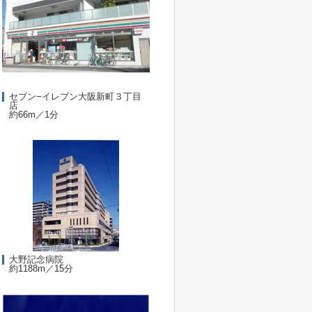
セブン−イレブン大阪新町３丁目
店
約66m／1分
大野記念病院
約1188m／15分