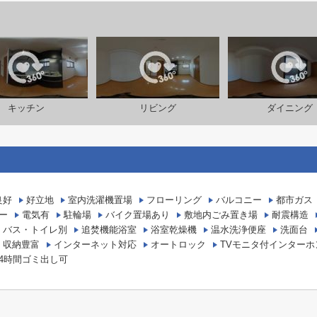
キッチン
リビング
ダイニング
良好
好立地
室内洗濯機置場
フローリング
バルコニー
都市ガス
ー
電気有
駐輪場
バイク置場あり
敷地内ごみ置き場
耐震構造
バス・トイレ別
追焚機能浴室
浴室乾燥機
温水洗浄便座
洗面台
収納豊富
インターネット対応
オートロック
TVモニタ付インターホ
24時間ゴミ出し可