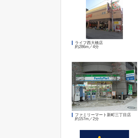
ライフ西大橋店
約286m／4分
ファミリーマート新町三丁目店
約157m／2分