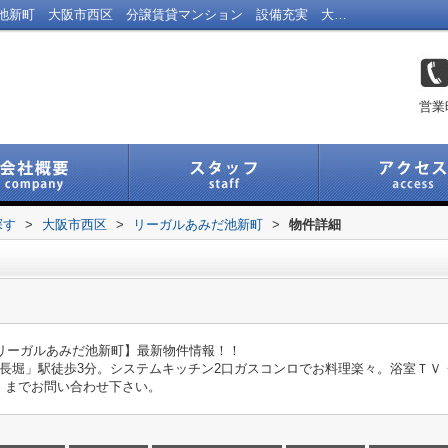
リーガルあみだ池新町の｜リーガルあみだ池新町 大阪市西区 分譲賃貸マンション 設備充実 大阪メトロ長堀鶴見緑地線西長堀駅｜福島区の不動産｜Link Navi 福島店
営業
探す
>
大阪市西区
>
リーガルあみだ池新町
>
物件詳細
【リーガルあみだ池新町】最新物件情報！！
西長堀」駅徒歩3分。システムキッチン2口ガスコンロでお料理楽々。浴室ＴＶ
」までお問い合わせ下さい。