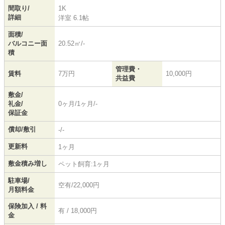
間取り/
1K
詳細
洋室 6.1帖
面積/
バルコニー面
20.52㎡/-
積
管理費・
賃料
7万円
10,000円
共益費
敷金/
礼金/
0ヶ月/1ヶ月/-
保証金
償却/敷引
-/-
更新料
1ヶ月
敷金積み増し
ペット飼育:1ヶ月
駐車場/
空有/22,000円
月額料金
保険加入 / 料
有 / 18,000円
金