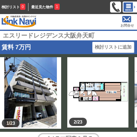
0
1
検討リスト
最近見た物件
お問合せ
エスリードレジデンス大阪弁天町
賃料
7
万円
検討リストに追加
2/23
1/23