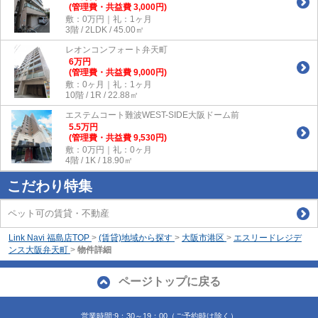
(管理費・共益費 3,000円)
敷：0万円｜礼：1ヶ月
3階 / 2LDK / 45.00㎡
レオンコンフォート弁天町
6
万
円
(管理費・共益費 9,000円)
敷：0ヶ月｜礼：1ヶ月
10階 / 1R / 22.88㎡
エステムコート難波WEST-SIDE大阪ドーム前
5.5
万
円
(管理費・共益費 9,530円)
敷：0万円｜礼：0ヶ月
4階 / 1K / 18.90㎡
こだわり特集
ペット可の賃貸・不動産
Link Navi 福島店TOP
>
(賃貸)地域から探す
>
大阪市港区
>
エスリードレジデ
ンス大阪弁天町
>
物件詳細
ページトップに戻る
営業時間:9：30～19：00（ご予約時は除く）