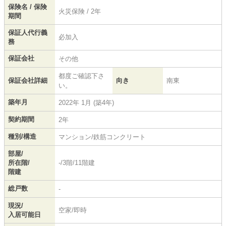
保険名 / 保険
火災保険 / 2年
期間
保証人代行義
必加入
務
保証会社
その他
都度ご確認下さ
保証会社詳細
向き
南東
い。
築年月
2022年 1月 (築4年)
契約期間
2年
種別/構造
マンション/鉄筋コンクリート
部屋/
所在階/
-/3階/11階建
階建
総戸数
-
現況/
空家/即時
入居可能日