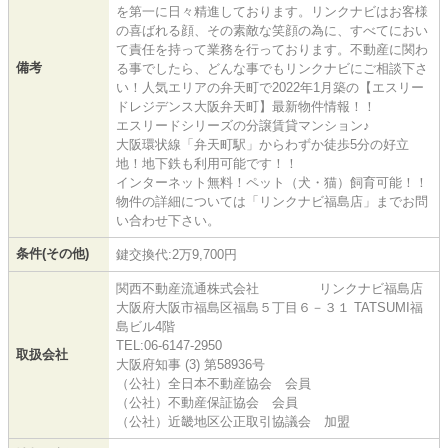
を第一に日々精進しております。リンクナビはお客様
の喜ばれる顔、その素敵な笑顔の為に、すべてにおい
て責任を持って業務を行っております。不動産に関わ
備考
る事でしたら、どんな事でもリンクナビにご相談下さ
い！人気エリアの弁天町で2022年1月築の【エスリー
ドレジデンス大阪弁天町】最新物件情報！！
エスリードシリーズの分譲賃貸マンション♪
大阪環状線「弁天町駅」からわずか徒歩5分の好立
地！地下鉄も利用可能です！！
インターネット無料！ペット（犬・猫）飼育可能！！
物件の詳細については「リンクナビ福島店」までお問
い合わせ下さい。
条件(その他)
鍵交換代:2万9,700円
関西不動産流通株式会社 リンクナビ福島店
大阪府大阪市福島区福島５丁目６－３１ TATSUMI福
島ビル4階
TEL:06-6147-2950
取扱会社
大阪府知事 (3) 第58936号
（公社）全日本不動産協会 会員
（公社）不動産保証協会 会員
（公社）近畿地区公正取引協議会 加盟