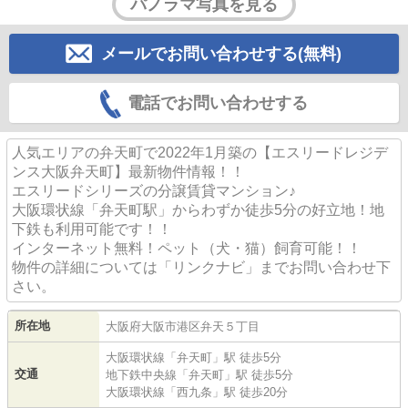
パノラマ写真を見る
メールでお問い合わせする(無料)
電話でお問い合わせする
人気エリアの弁天町で2022年1月築の【エスリードレジデ
ンス大阪弁天町】最新物件情報！！
エスリードシリーズの分譲賃貸マンション♪
大阪環状線「弁天町駅」からわずか徒歩5分の好立地！地
下鉄も利用可能です！！
インターネット無料！ペット（犬・猫）飼育可能！！
物件の詳細については「リンクナビ」までお問い合わせ下
さい。
所在地
大阪府
大阪市港区
弁天
５丁目
大阪環状線
「
弁天町
」駅 徒歩5分
交通
地下鉄中央線
「
弁天町
」駅 徒歩5分
大阪環状線
「
西九条
」駅 徒歩20分