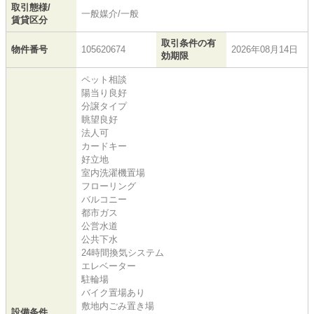
取引態様/
一般媒介/一般
賃貸区分
取引条件の有
物件番号
105620674
2026年08月14日
効期限
ペット相談
陽当り良好
分譲タイプ
眺望良好
法人可
カードキー
好立地
室内洗濯機置場
フローリング
バルコニー
都市ガス
公営水道
公共下水
24時間換気システム
エレベーター
駐輪場
バイク置場あり
敷地内ごみ置き場
設備条件