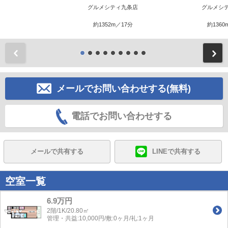
グルメシティ九条店
グルメシ
約1352m／17分
約1360
前
メールでお問い合わせする(無料)
電話でお問い合わせする
メールで共有する
LINEで共有する
空室一覧
6.9万円
2階/1K/20.80㎡
管理・共益:10,000円/敷:0ヶ月/礼:1ヶ月