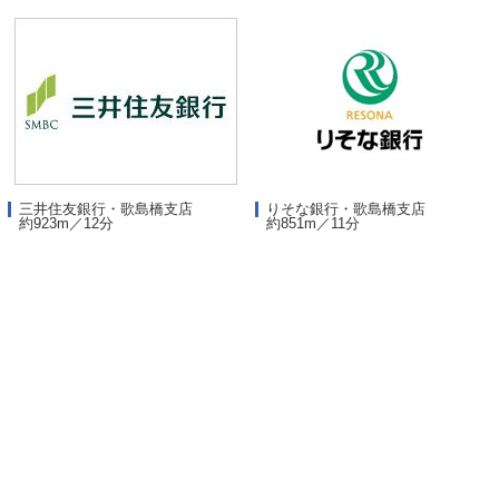
三井住友銀行・歌島橋支店
りそな銀行・歌島橋支店
約923m／12分
約851m／11分