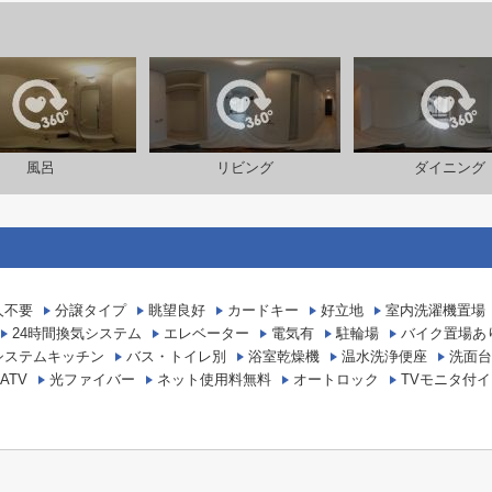
風呂
リビング
ダイニング
人不要
分譲タイプ
眺望良好
カードキー
好立地
室内洗濯機置場
24時間換気システム
エレベーター
電気有
駐輪場
バイク置場あ
システムキッチン
バス・トイレ別
浴室乾燥機
温水洗浄便座
洗面台
ATV
光ファイバー
ネット使用料無料
オートロック
TVモニタ付