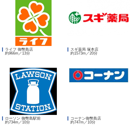
ライフ 御幣島店
スギ薬局 塚本店
約966m／13分
約1573m／20分
ローソン 御幣島駅前
コーナン御幣島店
約734m／10分
約747m／10分