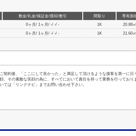
敷金/礼金/保証金/償却/敷引
間取り
専有面
0ヶ月/ 1ヶ月/ -/ -/ -
1K
20.88
0ヶ月/ 1ヶ月/ -/ -/ -
1K
21.60
ご契約後、「ここにして良かった」と満足して頂けるような接客を第一に日
顔、その素敵な笑顔の為に、すべてにおいて責任を持って業務を行っており
いては「リンクナビ」までお問い合わせ下さい。