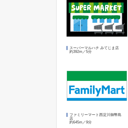
スーパーマルハチ みてじま店
約392m／5分
ファミリーマート西淀川御幣島
店
約645m／9分