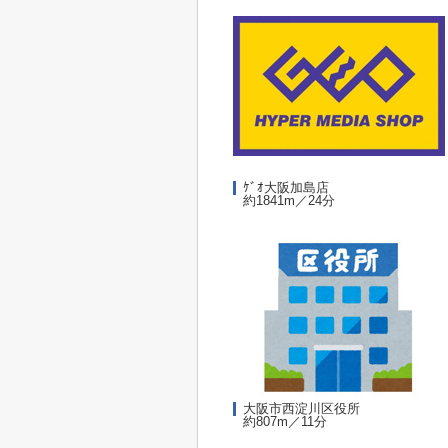
ｹﾞｵ大阪加島店
約1841m／24分
大阪市西淀川区役所
約807m／11分