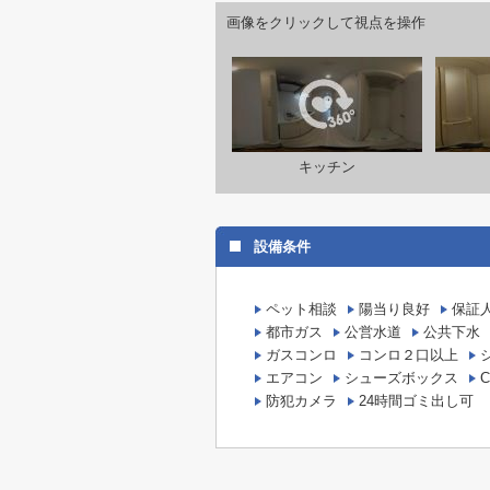
画像をクリックして視点を操作
キッチン
設備条件
ペット相談
陽当り良好
保証
都市ガス
公営水道
公共下水
ガスコンロ
コンロ２口以上
エアコン
シューズボックス
C
防犯カメラ
24時間ゴミ出し可