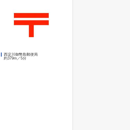
西淀川御幣島郵便局
約379m／5分