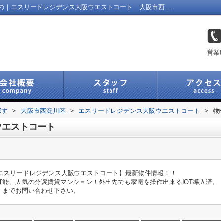
エスリードレジデンス大阪ウエストコートの｜エスリードレジデンス大阪ウエストコート 大阪市西淀川区 ペット（犬・猫）飼育可能 ネット無料 IOT導入済 JR東西線御幣島駅 ｜福島区の不動産｜Link Navi 福島店
営業
探す
>
大阪市西淀川区
>
エスリードレジデンス大阪ウエストコート
>
物
ウエストコート
【エスリードレジデンス大阪ウエストコート】最新物件情報！！
能。人気の分譲賃貸マンション！外出先でも家電を操作出来るIOT導入済。
」までお問い合わせ下さい。