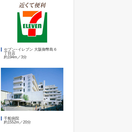
セブン−イレブン 大阪御幣島６
丁目店
約194m／3分
千船病院
約1552m／20分