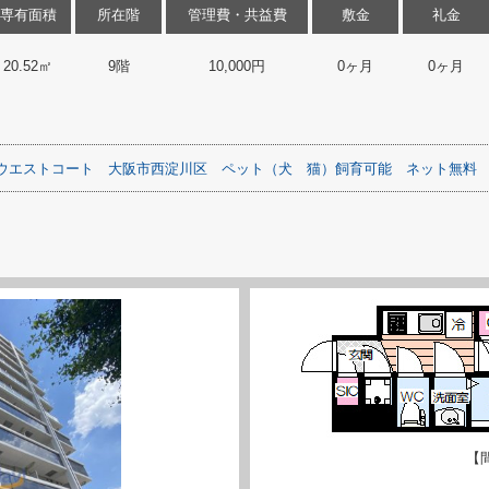
専有面積
所在階
管理費・共益費
敷金
礼金
20.52㎡
9階
10,000円
0ヶ月
0ヶ月
ウエストコート
大阪市西淀川区
ペット（犬
猫）飼育可能
ネット無料
【