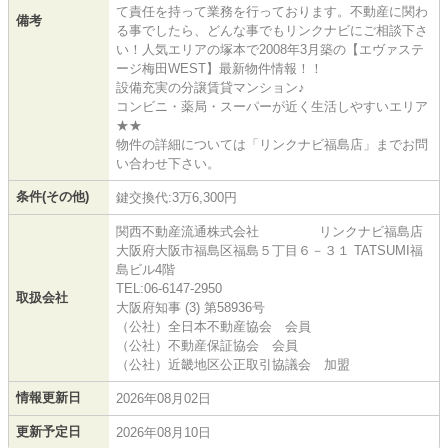
て責任を持って業務を行っております。不動産に関わ
備考
る事でしたら、どんな事でもリンクナビにご相談下さ
い！人気エリアの塚本で2008年3月築の【エヴァステ
ージ梅田WEST】最新物件情報！！
設備充実の分譲賃貸マンション♪
コンビニ・薬局・スーパーが近く生活しやすいエリア
★★
物件の詳細については「リンクナビ福島店」までお問
い合わせ下さい。
条件(その他)
鍵交換代:3万6,300円
関西不動産流通株式会社 リンクナビ福島店
大阪府大阪市福島区福島５丁目６－３１ TATSUMI福
島ビル4階
TEL:06-6147-2950
取扱会社
大阪府知事 (3) 第58936号
（公社）全日本不動産協会 会員
（公社）不動産保証協会 会員
（公社）近畿地区公正取引協議会 加盟
情報更新日
2026年08月02日
更新予定日
2026年08月10日