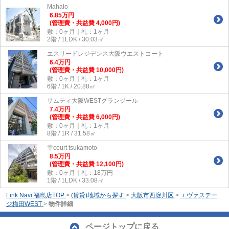
Mahalo
6.85
万
円
(管理費・共益費 4,000円)
敷：0ヶ月｜礼：1ヶ月
2階 / 1LDK / 30.03㎡
エスリードレジデンス大阪ウエストコート
6.4
万
円
(管理費・共益費 10,000円)
敷：0ヶ月｜礼：1ヶ月
6階 / 1K / 20.88㎡
サムティ大阪WESTグランジール
7.4
万
円
(管理費・共益費 6,000円)
敷：0ヶ月｜礼：1ヶ月
8階 / 1R / 31.58㎡
幸court tsukamoto
8.5
万
円
(管理費・共益費 12,100円)
敷：0ヶ月｜礼：18万円
1階 / 1LDK / 33.08㎡
Link Navi 福島店TOP
>
(賃貸)地域から探す
>
大阪市西淀川区
>
エヴァステー
ジ梅田WEST
>
物件詳細
ページトップに戻る