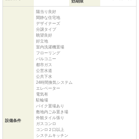
効期限
陽当り良好
閑静な住宅地
デザイナーズ
分譲タイプ
眺望良好
好立地
室内洗濯機置場
フローリング
バルコニー
都市ガス
公営水道
公共下水
24時間換気システム
エレベーター
電気有
駐輪場
バイク置場あり
敷地内ごみ置き場
外観タイル張り
設備条件
ガスコンロ
コンロ２口以上
システムキッチン