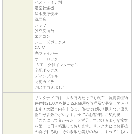
バス・トイレ別
浴室乾燥機
温水洗浄便座
洗面台
シャワー
独立洗面台
エアコン
シューズボックス
CATV
光ファイバー
オートロック
TVモニタ付インターホン
宅配ボックス
ディンプルキー
防犯カメラ
24時間ゴミ出し可
リンクナビでは、大阪府内だけでも現在、賃貸管理物
件戸数2100戸を越えるお部屋を管理及び募集しており
ます！大阪市内を中心に、他社では取り扱えない優良
物件が多数ございます。全てのお客様にご契約後、
「ここにして良かった」と満足して頂けるような接客
を第一に日々精進しております。リンクナビはお客様
の喜ばれる顔、その素敵な笑顔の為に、すべてにおい