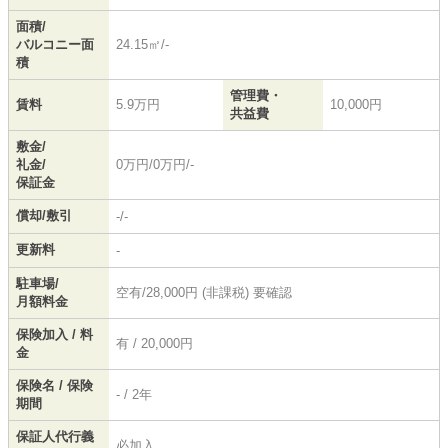
面積/
バルコニー面
24.15㎡/-
積
管理費・
賃料
5.9万円
10,000円
共益費
敷金/
礼金/
0万円/0万円/-
保証金
償却/敷引
-/-
更新料
-
駐車場/
空有/28,000円 (非課税) 要確認
月額料金
保険加入 / 料
有 / 20,000円
金
保険名 / 保険
- / 2年
期間
保証人代行義
必加入