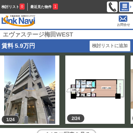
0
1
検討リスト
最近見た物件
お問合せ
エヴァステージ梅田WEST
賃料
5.9
万円
検討リストに追加
2/24
1/24