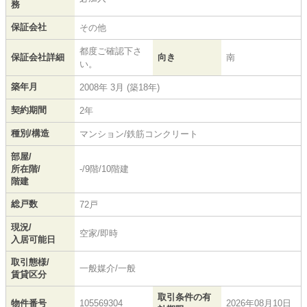
務
保証会社
その他
都度ご確認下さ
保証会社詳細
向き
南
い。
築年月
2008年 3月 (築18年)
契約期間
2年
種別/構造
マンション/鉄筋コンクリート
部屋/
所在階/
-/9階/10階建
階建
総戸数
72戸
現況/
空家/即時
入居可能日
取引態様/
一般媒介/一般
賃貸区分
取引条件の有
物件番号
105569304
2026年08月10日