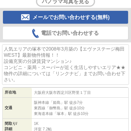
パノラマ写真を見る
メールでお問い合わせする(無料)
電話でお問い合わせする
人気エリアの塚本で2008年3月築の【エヴァステージ梅田
WEST】最新物件情報！！
設備充実の分譲賃貸マンション♪
コンビニ・薬局・スーパーが近く生活しやすいエリア★★
物件の詳細については「リンクナビ」までお問い合わせ下
さい。
所在地
大阪府
大阪市西淀川区
野里
１丁目
阪神本線
「
姫島
」駅 徒歩7分
交通
東西線
「
御幣島
」駅 徒歩10分
東海道本線
「
塚本
」駅 徒歩10分
間取り/
1K
詳細
洋室 7.2帖