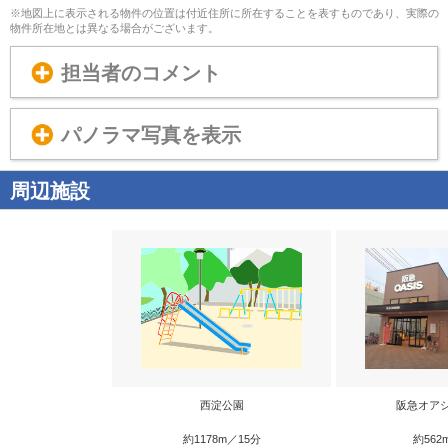
※地図上に表示される物件の位置は付近住所に所在することを表すものであり、実際の
物件所在地とは異なる場合がございます。
担当者のコメント
パノラマ写真を表示
周辺施設
西淀公園
阪急オア
約1178m／15分
約562