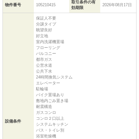
取引条件の有
物件番号
105210415
2026年08月17日
効期限
保証人不要
分譲タイプ
眺望良好
好立地
室内洗濯機置場
フローリング
バルコニー
都市ガス
公営水道
公共下水
24時間換気システム
エレベーター
駐輪場
バイク置場あり
敷地内ごみ置き場
耐震構造
ガスコンロ
コンロ２口以上
設備条件
システムキッチン
バス・トイレ別
浴室乾燥機