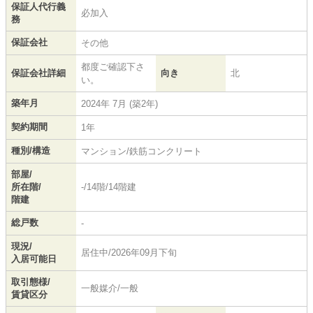
保証人代行義
必加入
務
保証会社
その他
都度ご確認下さ
保証会社詳細
向き
北
い。
築年月
2024年 7月 (築2年)
契約期間
1年
種別/構造
マンション/鉄筋コンクリート
部屋/
所在階/
-/14階/14階建
階建
総戸数
-
現況/
居住中/2026年09月下旬
入居可能日
取引態様/
一般媒介/一般
賃貸区分