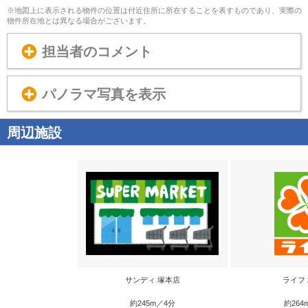
※地図上に表示される物件の位置は付近住所に所在することを表すものであり、実際の
物件所在地とは異なる場合がございます。
担当者のコメント
パノラマ写真を表示
周辺施設
サンディ 塚本店
ライフ
約245m／4分
約264