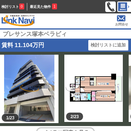
0
1
検討リスト
最近見た物件
お問合せ
プレサンス塚本ベラビィ
賃料
11.104
万円
検討リストに追加
2/23
1/23