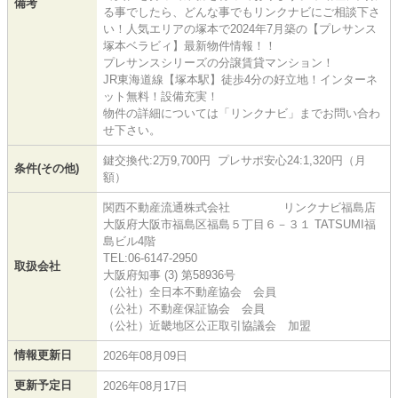
備考
る事でしたら、どんな事でもリンクナビにご相談下さ
い！人気エリアの塚本で2024年7月築の【プレサンス
塚本ベラビィ】最新物件情報！！
プレサンスシリーズの分譲賃貸マンション！
JR東海道線【塚本駅】徒歩4分の好立地！インターネ
ット無料！設備充実！
物件の詳細については「リンクナビ」までお問い合わ
せ下さい。
鍵交換代:2万9,700円 プレサポ安心24:1,320円（月
条件(その他)
額）
関西不動産流通株式会社 リンクナビ福島店
大阪府大阪市福島区福島５丁目６－３１ TATSUMI福
島ビル4階
TEL:06-6147-2950
取扱会社
大阪府知事 (3) 第58936号
（公社）全日本不動産協会 会員
（公社）不動産保証協会 会員
（公社）近畿地区公正取引協議会 加盟
情報更新日
2026年08月09日
更新予定日
2026年08月17日