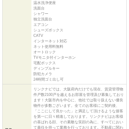
温水洗浄便座
洗面台
シャワー
独立洗面台
エアコン
シューズボックス
CATV
インターネット対応
ネット使用料無料
オートロック
TVモニタ付インターホン
宅配ボックス
ディンプルキー
防犯カメラ
24時間ゴミ出し可
リンクナビでは、大阪府内だけでも現在、賃貸管理物
件戸数2100戸を越えるお部屋を管理及び募集しており
ます！大阪市内を中心に、他社では取り扱えない優良
物件が多数ございます。全てのお客様にご契約後、
「ここにして良かった」と満足して頂けるような接客
を第一に日々精進しております。リンクナビはお客様
の喜ばれる顔、その素敵な笑顔の為に、すべてにおい
て責任を持って業務を行っております。不動産に関わ