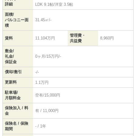
詳細
LDK 9.1帖
/
洋室 3.5帖
面積/
バルコニー面
31.45㎡/-
積
管理費・
賃料
11.104万円
8,960円
共益費
敷金/
礼金/
0ヶ月/15万円/-
保証金
償却/敷引
-/-
更新料
1.1万円
駐車場/
空有/15,000円
月額料金
保険加入 / 料
有 / 11,000円
金
保険名 / 保険
- / 1年
期間