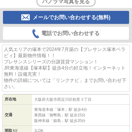
パノラマ写真を見る
メールでお問い合わせする(無料)
電話でお問い合わせする
人気エリアの塚本で2024年7月築の【プレサンス塚本ベラ
ビィ】最新物件情報！！
プレサンスシリーズの分譲賃貸マンション！
JR東海道線【塚本駅】徒歩4分の好立地！インターネット
無料！設備充実！
物件の詳細については「リンクナビ」までお問い合わせ下
さい。
所在地
大阪府
大阪市西淀川区
柏里
３丁目
東海道本線
「
塚本
」駅 徒歩4分
交通
東西線
「
御幣島
」駅 徒歩15分
阪神本線
「
姫島
」駅 徒歩20分
間取り/
1LDK