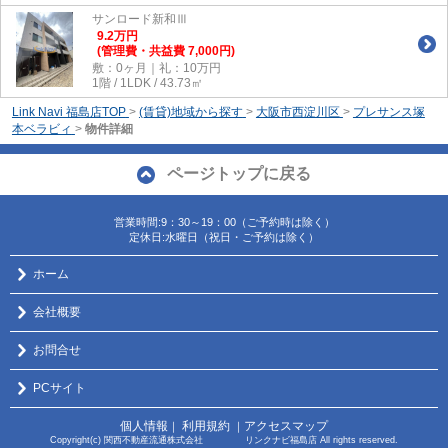
サンロード新和Ⅲ
9.2
万
円
(管理費・共益費 7,000円)
敷：0ヶ月｜礼：10万円
1階 / 1LDK / 43.73㎡
Link Navi 福島店TOP
>
(賃貸)地域から探す
>
大阪市西淀川区
>
プレサンス塚
本ベラビィ
>
物件詳細
ページトップに戻る
営業時間:9：30～19：00（ご予約時は除く）
定休日:水曜日（祝日・ご予約は除く）
ホーム
会社概要
お問合せ
PCサイト
個人情報
利用規約
アクセスマップ
｜
｜
Copyright(c) 関西不動産流通株式会社 リンクナビ福島店 All rights reserved.