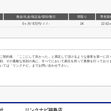
敷金/礼金/保証金/償却/敷引
間取り
専有面
0ヶ月/ 8万円/ -/ -/ -
1K
22.62
ご契約後、「ここにして良かった」と満足して頂けるような接客を第一に日
顔、その素敵な笑顔の為に、すべてにおいて責任を持って業務を行っており
いては「リンクナビ」までお問い合わせ下さい。
式会社 リンクナビ福島店