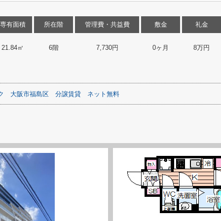
専有面積
所在階
管理費・共益費
敷金
礼金
21.84㎡
6階
7,730円
0ヶ月
8万円
ク
大阪市福島区
分譲賃貸
ネット無料