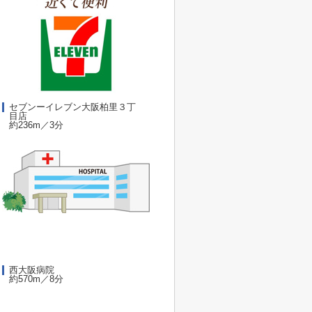
セブンーイレブン大阪柏里３丁
目店
約236m／3分
西大阪病院
約570m／8分