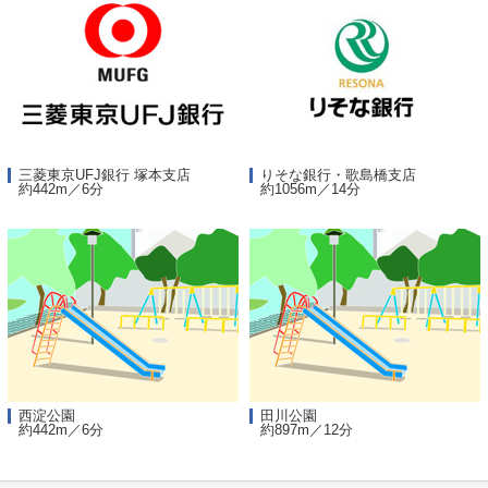
三菱東京UFJ銀行 塚本支店
りそな銀行・歌島橋支店
約442m／6分
約1056m／14分
西淀公園
田川公園
約442m／6分
約897m／12分