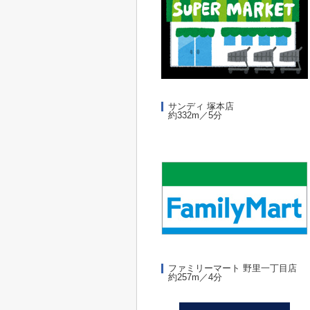
サンディ 塚本店
約332m／5分
ファミリーマート 野里一丁目店
約257m／4分