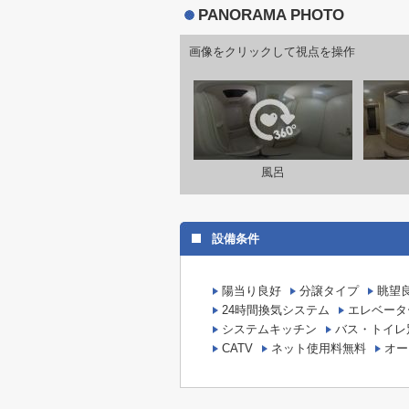
PANORAMA PHOTO
画像をクリックして視点を操作
風呂
設備条件
陽当り良好
分譲タイプ
眺望
24時間換気システム
エレベータ
システムキッチン
バス・トイレ
CATV
ネット使用料無料
オー