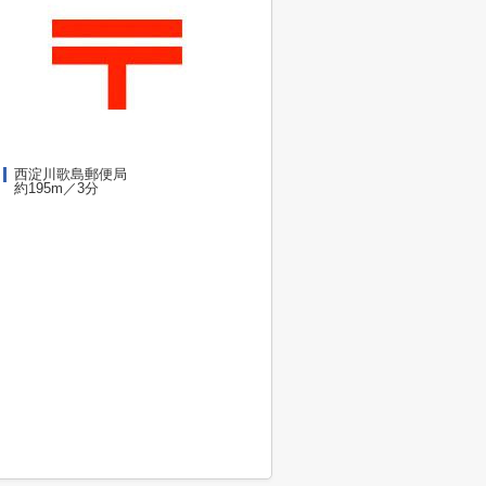
西淀川歌島郵便局
約195m／3分