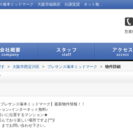
プレサンス塚本ミッドマークの｜プレサンス塚本ミッドマーク 大阪市福島区 分譲賃貸 ネット無料 ｜福島区の不動産｜Link Navi 福島店
営業
探す
>
大阪市西淀川区
>
プレサンス塚本ミッドマーク
>
物件詳細
ク
の【プレサンス塚本ミッドマーク】最新物件情報！！
ョン♪インターネット無料♪
沿いに位置するマンション★
でおり楽しい場所ですよ(^^)/
」までお問い合わせ下さい。