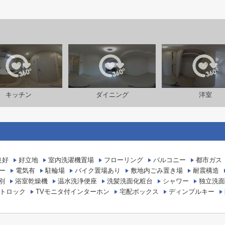
キッチン
ダイニング
洋室
良好
好立地
室内洗濯機置場
フローリング
バルコニー
都市ガス
ー
電気有
駐輪場
バイク置場あり
敷地内ごみ置き場
耐震構造
別
浴室乾燥機
温水洗浄便座
洗髪洗面化粧台
シャワー
独立洗面
トロック
TVモニタ付インターホン
宅配ボックス
ディンプルキー