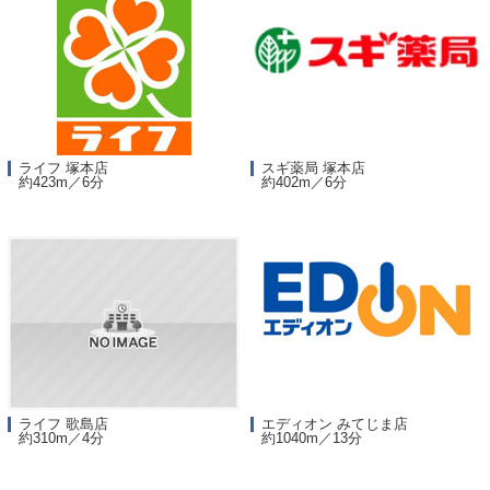
ライフ 塚本店
スギ薬局 塚本店
約423m／6分
約402m／6分
ライフ 歌島店
エディオン みてじま店
約310m／4分
約1040m／13分