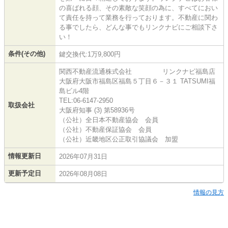
の喜ばれる顔、その素敵な笑顔の為に、すべてにおい
て責任を持って業務を行っております。不動産に関わ
る事でしたら、どんな事でもリンクナビにご相談下さ
い！
条件(その他)
鍵交換代:1万9,800円
関西不動産流通株式会社 リンクナビ福島店
大阪府大阪市福島区福島５丁目６－３１ TATSUMI福
島ビル4階
TEL:06-6147-2950
取扱会社
大阪府知事 (3) 第58936号
（公社）全日本不動産協会 会員
（公社）不動産保証協会 会員
（公社）近畿地区公正取引協議会 加盟
情報更新日
2026年07月31日
更新予定日
2026年08月08日
情報の見方