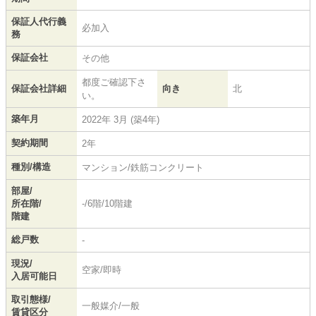
保証人代行義
必加入
務
保証会社
その他
都度ご確認下さ
保証会社詳細
向き
北
い。
築年月
2022年 3月 (築4年)
契約期間
2年
種別/構造
マンション/鉄筋コンクリート
部屋/
所在階/
-/6階/10階建
階建
総戸数
-
現況/
空家/即時
入居可能日
取引態様/
一般媒介/一般
賃貸区分