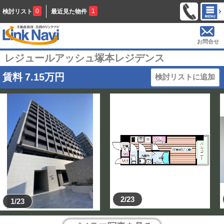
0
1
検討リスト
最近見た物件
お問合せ
レジュールアッシュ塚本レジデンス
賃料
7.15
万円
検討リストに追加
2/23
1/23