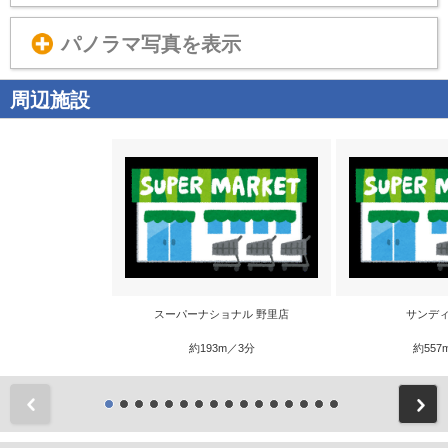
パノラマ写真を表示
周辺施設
スーパーナショナル 野里店
サンディ
約193m／3分
約557
前