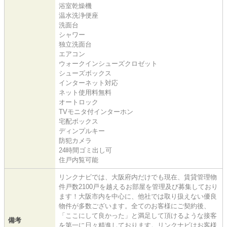
浴室乾燥機
温水洗浄便座
洗面台
シャワー
独立洗面台
エアコン
ウォークインシューズクロゼット
シューズボックス
インターネット対応
ネット使用料無料
オートロック
TVモニタ付インターホン
宅配ボックス
ディンプルキー
防犯カメラ
24時間ゴミ出し可
住戸内覧可能
リンクナビでは、大阪府内だけでも現在、賃貸管理物
件戸数2100戸を越えるお部屋を管理及び募集しており
ます！大阪市内を中心に、他社では取り扱えない優良
物件が多数ございます。全てのお客様にご契約後、
「ここにして良かった」と満足して頂けるような接客
備考
を第一に日々精進しております。リンクナビはお客様