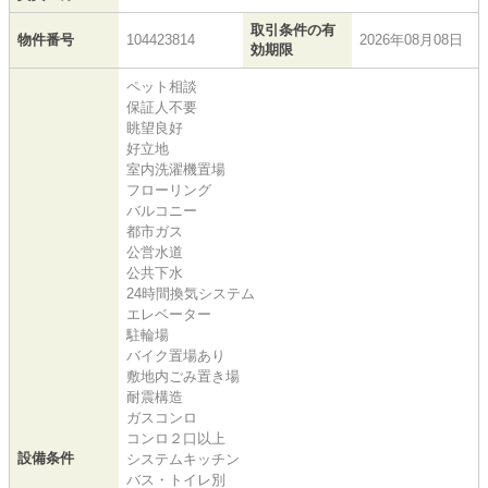
取引条件の有
物件番号
104423814
2026年08月08日
効期限
ペット相談
保証人不要
眺望良好
好立地
室内洗濯機置場
フローリング
バルコニー
都市ガス
公営水道
公共下水
24時間換気システム
エレベーター
駐輪場
バイク置場あり
敷地内ごみ置き場
耐震構造
ガスコンロ
コンロ２口以上
設備条件
システムキッチン
バス・トイレ別