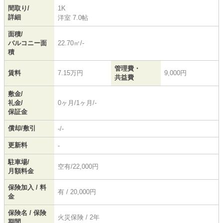
間取り/
1K
詳細
洋室 7.0帖
面積/
バルコニー面
22.70㎡/-
積
管理費・
賃料
7.15万円
9,000円
共益費
敷金/
礼金/
0ヶ月/1ヶ月/-
保証金
償却/敷引
-/-
更新料
-
駐車場/
空有/22,000円
月額料金
保険加入 / 料
有 / 20,000円
金
保険名 / 保険
火災保険 / 2年
期間