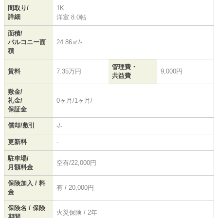
間取り/
1K
詳細
洋室 8.0帖
面積/
バルコニー面
24.86㎡/-
積
管理費・
賃料
7.35万円
9,000円
共益費
敷金/
礼金/
0ヶ月/1ヶ月/-
保証金
償却/敷引
-/-
更新料
-
駐車場/
空有/22,000円
月額料金
保険加入 / 料
有 / 20,000円
金
保険名 / 保険
火災保険 / 2年
期間