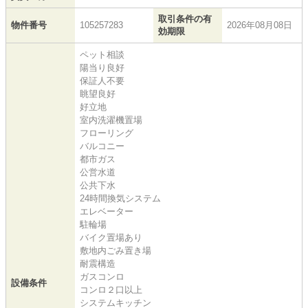
取引条件の有
物件番号
105257283
2026年08月08日
効期限
ペット相談
陽当り良好
保証人不要
眺望良好
好立地
室内洗濯機置場
フローリング
バルコニー
都市ガス
公営水道
公共下水
24時間換気システム
エレベーター
駐輪場
バイク置場あり
敷地内ごみ置き場
耐震構造
ガスコンロ
設備条件
コンロ２口以上
システムキッチン