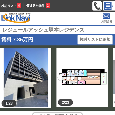
0
1
検討リスト
最近見た物件
お問合せ
レジュールアッシュ塚本レジデンス
賃料
7.35
万円
検討リストに追加
2/23
1/23