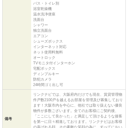
バス・トイレ別
浴室乾燥機
温水洗浄便座
洗面台
シャワー
独立洗面台
エアコン
シューズボックス
インターネット対応
ネット使用料無料
オートロック
TVモニタ付インターホン
宅配ボックス
ディンプルキー
防犯カメラ
24時間ゴミ出し可
リンクナビでは、大阪府内だけでも現在、賃貸管理物
件戸数2100戸を越えるお部屋を管理及び募集しており
ます！大阪市内を中心に、他社では取り扱えない優良
物件が多数ございます。全てのお客様にご契約後、
「ここにして良かった」と満足して頂けるような接客
備考
を第一に日々精進しております。リンクナビはお客様
の喜ばれる顔、その素敵な笑顔の為に、すべてにおい