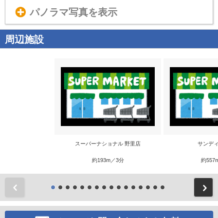
パノラマ写真を表示
周辺施設
スーパーナショナル 野里店
サンディ
約193m／3分
約557
前