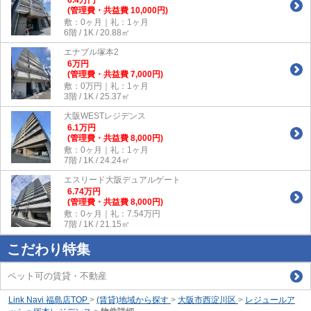
(管理費・共益費 10,000円)
敷：0ヶ月｜礼：1ヶ月
6階 / 1K / 20.88㎡
エナブル塚本2
6
万
円
(管理費・共益費 7,000円)
敷：0万円｜礼：1ヶ月
3階 / 1K / 25.37㎡
大阪WESTレジデンス
6.1
万
円
(管理費・共益費 8,000円)
敷：0ヶ月｜礼：1ヶ月
7階 / 1K / 24.24㎡
エスリード大阪デュアルゲート
6.74
万
円
(管理費・共益費 8,000円)
敷：0ヶ月｜礼：7.54万円
7階 / 1K / 21.15㎡
こだわり特集
ペット可の賃貸・不動産
Link Navi 福島店TOP
>
(賃貸)地域から探す
>
大阪市西淀川区
>
レジュールア