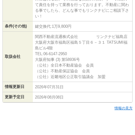
て責任を持って業務を行っております。不動産に関わ
る事でしたら、どんな事でもリンクナビにご相談下さ
い！
条件(その他)
鍵交換代:1万9,800円
関西不動産流通株式会社 リンクナビ福島店
大阪府大阪市福島区福島５丁目６－３１ TATSUMI福
島ビル4階
TEL:06-6147-2950
取扱会社
大阪府知事 (3) 第58936号
（公社）全日本不動産協会 会員
（公社）不動産保証協会 会員
（公社）近畿地区公正取引協議会 加盟
情報更新日
2026年07月31日
更新予定日
2026年08月08日
情報の見方