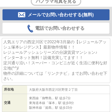
パノラマ写真を見る
メールでお問い合わせする(無料)
電話でお問い合わせする
人気エリアの西淀川区で2022年3月築の【レジュールアッ
シュ塚本レジデンス】最新物件情報！！
レジュールアッシュシリーズの分譲賃貸マンション♪
インターネット無料！設備充実してます！！
淀川通り沿い！スーパー・コンビニが近く生活に便利な好
立地(^^)/
物件の詳細については「リンクナビ」までお問い合わせ下
さい。
所在地
大阪府
大阪市西淀川区
野里
２丁目
東西線
「
御幣島
」駅 徒歩7分
交通
東海道本線
「
塚本
」駅 徒歩9分
阪神本線
「
姫島
」駅 徒歩15分