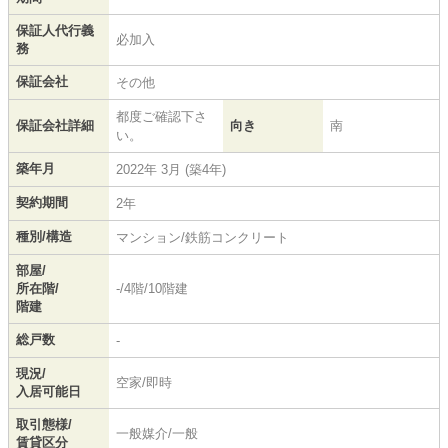
保証人代行義
必加入
務
保証会社
その他
都度ご確認下さ
保証会社詳細
向き
南
い。
築年月
2022年 3月 (築4年)
契約期間
2年
種別/構造
マンション/鉄筋コンクリート
部屋/
所在階/
-/4階/10階建
階建
総戸数
-
現況/
空家/即時
入居可能日
取引態様/
一般媒介/一般
賃貸区分