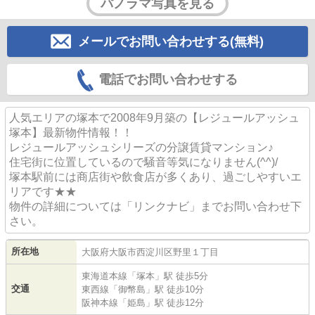
パノラマ写真を見る
メールでお問い合わせする(無料)
電話でお問い合わせする
人気エリアの塚本で2008年9月築の【レジュールアッシュ
塚本】最新物件情報！！
レジュールアッシュシリーズの分譲賃貸マンション♪
住宅街に位置しているので騒音等気になりません(^^)/
塚本駅前には商店街や飲食店が多くあり、過ごしやすいエ
リアです★★
物件の詳細については「リンクナビ」までお問い合わせ下
さい。
所在地
大阪府
大阪市西淀川区
野里
１丁目
東海道本線
「
塚本
」駅 徒歩5分
交通
東西線
「
御幣島
」駅 徒歩10分
阪神本線
「
姫島
」駅 徒歩12分