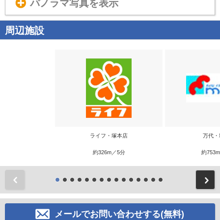
パノラマ写真を表示
周辺施設
ライフ・塚本店
万代・
約326m／5分
約753
前
メールでお問い合わせする(無料)