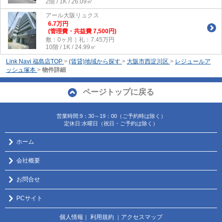
2階 / 1K / 26.09㎡
アール大阪リュクス
6.7
万
円
(管理費・共益費 7,500円)
敷：0ヶ月｜礼：7.45万円
10階 / 1K / 24.99㎡
Link Navi 福島店TOP
>
(賃貸)地域から探す
>
大阪市西淀川区
>
レジュールア
ッシュ塚本
>
物件詳細
ページトップに戻る
営業時間:9：30～19：00（ご予約時は除く）
定休日:水曜日（祝日・ご予約は除く）
ホーム
会社概要
お問合せ
PCサイト
個人情報
利用規約
アクセスマップ
｜
｜