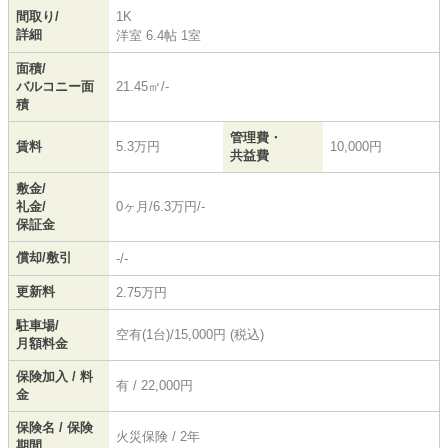
間取り/
1K
詳細
洋室 6.4帖 1室
面積/
バルコニー面
21.45㎡/-
積
管理費・
賃料
5.3万円
10,000円
共益費
敷金/
礼金/
0ヶ月/6.3万円/-
保証金
償却/敷引
-/-
更新料
2.75万円
駐車場/
空有(1台)/15,000円 (税込)
月額料金
保険加入 / 料
有 / 22,000円
金
保険名 / 保険
火災保険 / 2年
期間