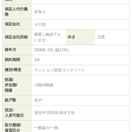
保証人代行義
必加入
務
保証会社
その他
都度ご確認下さ
保証会社詳細
向き
北西
いませ。
築年月
2009年 3月 (築17年)
契約期間
2年
種別/構造
マンション/鉄筋コンクリート
部屋/
所在階/
-/5階/9階建
階建
総戸数
45戸
現況/
居住中/2026年09月下旬
入居可能日
取引態様/
一般媒介/一般
賃貸区分