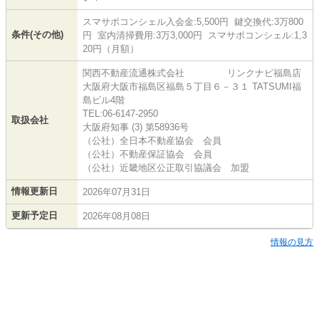
スマサポコンシェル入会金:5,500円 鍵交換代:3万800
条件(その他)
円 室内清掃費用:3万3,000円 スマサポコンシェル:1,3
20円（月額）
関西不動産流通株式会社 リンクナビ福島店
大阪府大阪市福島区福島５丁目６－３１ TATSUMI福
島ビル4階
TEL:06-6147-2950
取扱会社
大阪府知事 (3) 第58936号
（公社）全日本不動産協会 会員
（公社）不動産保証協会 会員
（公社）近畿地区公正取引協議会 加盟
情報更新日
2026年07月31日
更新予定日
2026年08月08日
情報の見方