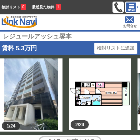
0
1
検討リスト
最近見た物件
お問合せ
レジュールアッシュ塚本
賃料
5.3
万円
検討リストに追加
2/24
1/24