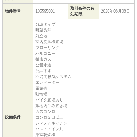
取引条件の有
物件番号
105595601
2026年08月08日
効期限
分譲タイプ
眺望良好
好立地
室内洗濯機置場
フローリング
バルコニー
都市ガス
公営水道
公共下水
24時間換気システム
エレベーター
電気有
駐輪場
バイク置場あり
敷地内ごみ置き場
ガスコンロ
設備条件
コンロ２口以上
システムキッチン
バス・トイレ別
浴室乾燥機