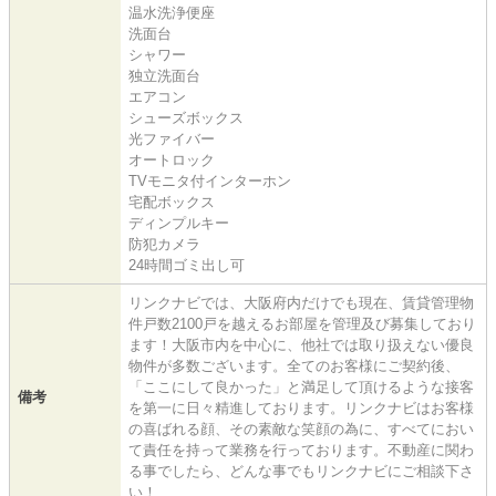
温水洗浄便座
洗面台
シャワー
独立洗面台
エアコン
シューズボックス
光ファイバー
オートロック
TVモニタ付インターホン
宅配ボックス
ディンプルキー
防犯カメラ
24時間ゴミ出し可
リンクナビでは、大阪府内だけでも現在、賃貸管理物
件戸数2100戸を越えるお部屋を管理及び募集しており
ます！大阪市内を中心に、他社では取り扱えない優良
物件が多数ございます。全てのお客様にご契約後、
「ここにして良かった」と満足して頂けるような接客
備考
を第一に日々精進しております。リンクナビはお客様
の喜ばれる顔、その素敵な笑顔の為に、すべてにおい
て責任を持って業務を行っております。不動産に関わ
る事でしたら、どんな事でもリンクナビにご相談下さ
い！