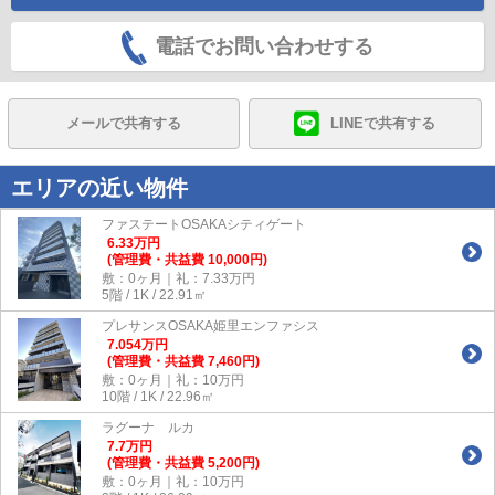
電話でお問い合わせする
メールで共有する
LINEで共有する
エリアの近い物件
ファステートOSAKAシティゲート
6.33
万
円
(管理費・共益費 10,000円)
敷：0ヶ月｜礼：7.33万円
5階 / 1K / 22.91㎡
プレサンスOSAKA姫里エンファシス
7.054
万
円
(管理費・共益費 7,460円)
敷：0ヶ月｜礼：10万円
10階 / 1K / 22.96㎡
ラグーナ ルカ
7.7
万
円
(管理費・共益費 5,200円)
敷：0ヶ月｜礼：10万円