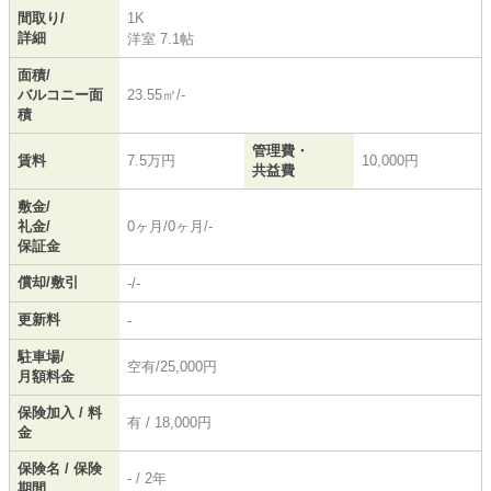
間取り/
1K
詳細
洋室 7.1帖
面積/
バルコニー面
23.55㎡/-
積
管理費・
賃料
7.5万円
10,000円
共益費
敷金/
礼金/
0ヶ月/0ヶ月/-
保証金
償却/敷引
-/-
更新料
-
駐車場/
空有/25,000円
月額料金
保険加入 / 料
有 / 18,000円
金
保険名 / 保険
- / 2年
期間