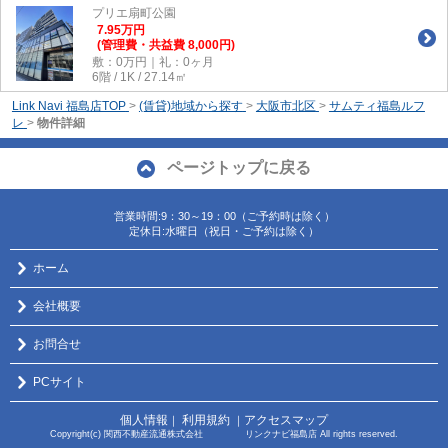
プリエ扇町公園
7.95
万
円
(管理費・共益費 8,000円)
敷：0万円｜礼：0ヶ月
6階 / 1K / 27.14㎡
Link Navi 福島店TOP
>
(賃貸)地域から探す
>
大阪市北区
>
サムティ福島ルフ
レ
>
物件詳細
ページトップに戻る
営業時間:9：30～19：00（ご予約時は除く）
定休日:水曜日（祝日・ご予約は除く）
ホーム
会社概要
お問合せ
PCサイト
個人情報
利用規約
アクセスマップ
｜
｜
Copyright(c) 関西不動産流通株式会社 リンクナビ福島店 All rights reserved.