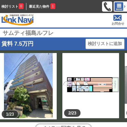
0
1
検討リスト
最近見た物件
お問合せ
サムティ福島ルフレ
賃料
7.5
万円
検討リストに追加
2/23
1/23