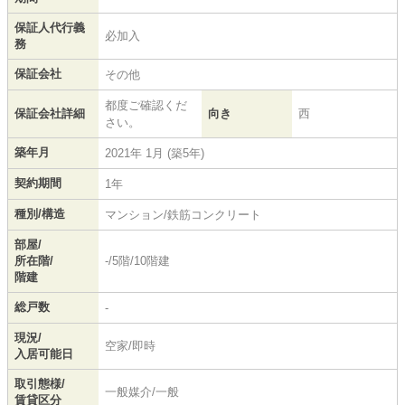
保証人代行義
必加入
務
保証会社
その他
都度ご確認くだ
保証会社詳細
向き
西
さい。
築年月
2021年 1月 (築5年)
契約期間
1年
種別/構造
マンション/鉄筋コンクリート
部屋/
所在階/
-/5階/10階建
階建
総戸数
-
現況/
空家/即時
入居可能日
取引態様/
一般媒介/一般
賃貸区分