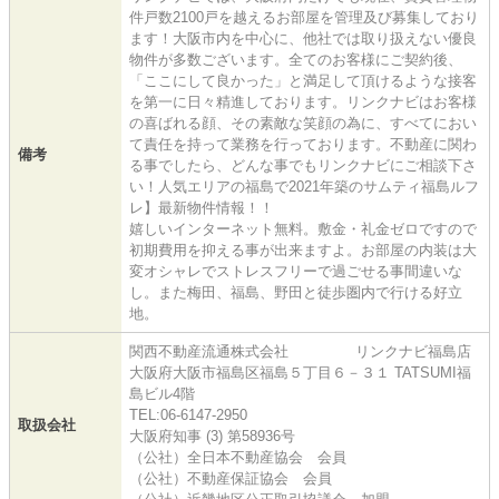
件戸数2100戸を越えるお部屋を管理及び募集しており
ます！大阪市内を中心に、他社では取り扱えない優良
物件が多数ございます。全てのお客様にご契約後、
「ここにして良かった」と満足して頂けるような接客
を第一に日々精進しております。リンクナビはお客様
の喜ばれる顔、その素敵な笑顔の為に、すべてにおい
て責任を持って業務を行っております。不動産に関わ
備考
る事でしたら、どんな事でもリンクナビにご相談下さ
い！人気エリアの福島で2021年築のサムティ福島ルフ
レ】最新物件情報！！
嬉しいインターネット無料。敷金・礼金ゼロですので
初期費用を抑える事が出来ますよ。お部屋の内装は大
変オシャレでストレスフリーで過ごせる事間違いな
し。また梅田、福島、野田と徒歩圏内で行ける好立
地。
関西不動産流通株式会社 リンクナビ福島店
大阪府大阪市福島区福島５丁目６－３１ TATSUMI福
島ビル4階
TEL:06-6147-2950
取扱会社
大阪府知事 (3) 第58936号
（公社）全日本不動産協会 会員
（公社）不動産保証協会 会員