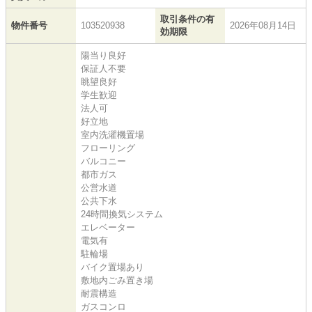
取引条件の有
物件番号
103520938
2026年08月14日
効期限
陽当り良好
保証人不要
眺望良好
学生歓迎
法人可
好立地
室内洗濯機置場
フローリング
バルコニー
都市ガス
公営水道
公共下水
24時間換気システム
エレベーター
電気有
駐輪場
バイク置場あり
敷地内ごみ置き場
耐震構造
ガスコンロ