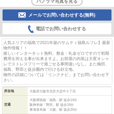
パノラマ写真を見る
メールでお問い合わせする(無料)
電話でお問い合わせする
人気エリアの福島で2021年築のサムティ福島ルフレ】最新
物件情報！！
嬉しいインターネット無料。敷金・礼金ゼロですので初期
費用を抑える事が出来ますよ。お部屋の内装は大変オシャ
レでストレスフリーで過ごせる事間違いなし。また梅田、
福島、野田と徒歩圏内で行ける好立地。
物件の詳細については「リンクナビ」までお問い合わせ下
さい。
所在地
大阪府
大阪市北区
大淀中
５丁目
大阪環状線
「
福島
」駅 徒歩14分
交通
阪神本線
「
野田
」駅 徒歩19分
東海道本線
「
大阪
」駅 徒歩20分