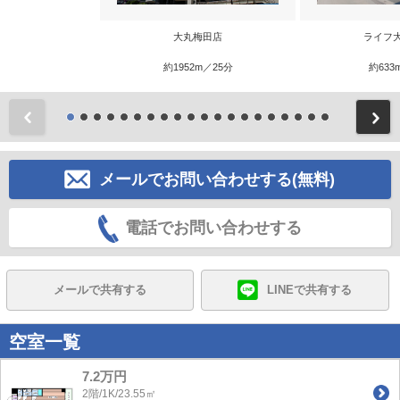
大丸梅田店
ライフ
約1952m／25分
約633
前
メールでお問い合わせする(無料)
電話でお問い合わせする
メールで共有する
LINEで共有する
空室一覧
7.2万円
2階/1K/23.55㎡