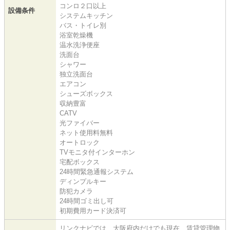
コンロ２口以上
設備条件
システムキッチン
バス・トイレ別
浴室乾燥機
温水洗浄便座
洗面台
シャワー
独立洗面台
エアコン
シューズボックス
収納豊富
CATV
光ファイバー
ネット使用料無料
オートロック
TVモニタ付インターホン
宅配ボックス
24時間緊急通報システム
ディンプルキー
防犯カメラ
24時間ゴミ出し可
初期費用カード決済可
リンクナビでは、大阪府内だけでも現在、賃貸管理物