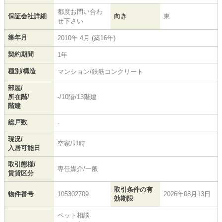
都度お問い合わ
保証会社詳細
向き
東
せ下さい
築年月
2010年 4月 (築16年)
契約期間
1年
種別/構造
マンション/鉄筋コンクリート
部屋/
所在階/
-/10階/13階建
階建
総戸数
-
現況/
空家/即時
入居可能日
取引態様/
専任媒介/一般
賃貸区分
取引条件の有
物件番号
105302709
2026年08月13日
効期限
ペット相談