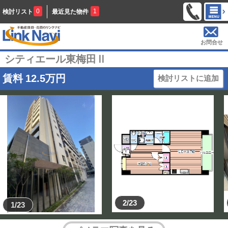
0
1
検討リスト
最近見た物件
お問合せ
シティエール東梅田Ⅱ
賃料
12.5
万円
検討リストに追加
2/23
1/23