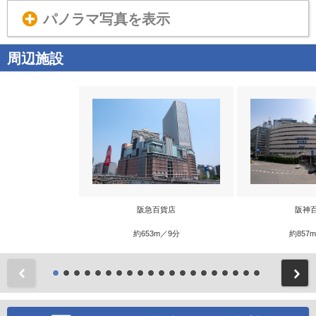
パノラマ写真を表示
周辺施設
阪急百貨店
阪神
約653m／9分
約857
前