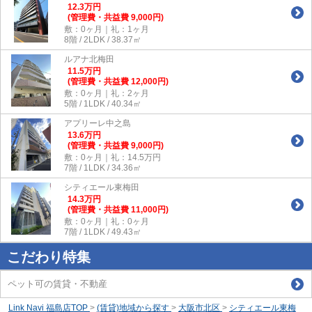
12.3
万
円
(管理費・共益費 9,000円)
敷：0ヶ月｜礼：1ヶ月
8階 / 2LDK / 38.37㎡
ルアナ北梅田
11.5
万
円
(管理費・共益費 12,000円)
敷：0ヶ月｜礼：2ヶ月
5階 / 1LDK / 40.34㎡
アプリーレ中之島
13.6
万
円
(管理費・共益費 9,000円)
敷：0ヶ月｜礼：14.5万円
7階 / 1LDK / 34.36㎡
シティエール東梅田
14.3
万
円
(管理費・共益費 11,000円)
敷：0ヶ月｜礼：0ヶ月
7階 / 1LDK / 49.43㎡
こだわり特集
ペット可の賃貸・不動産
Link Navi 福島店TOP
>
(賃貸)地域から探す
>
大阪市北区
>
シティエール東梅