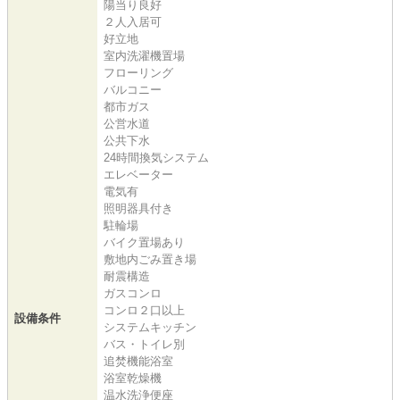
陽当り良好
２人入居可
好立地
室内洗濯機置場
フローリング
バルコニー
都市ガス
公営水道
公共下水
24時間換気システム
エレベーター
電気有
照明器具付き
駐輪場
バイク置場あり
敷地内ごみ置き場
耐震構造
ガスコンロ
コンロ２口以上
設備条件
システムキッチン
バス・トイレ別
追焚機能浴室
浴室乾燥機
温水洗浄便座