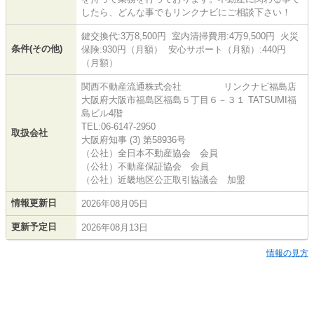
したら、どんな事でもリンクナビにご相談下さい！
鍵交換代:3万8,500円 室内清掃費用:4万9,500円 火災
条件(その他)
保険:930円（月額） 安心サポート（月額）:440円
（月額）
関西不動産流通株式会社 リンクナビ福島店
大阪府大阪市福島区福島５丁目６－３１ TATSUMI福
島ビル4階
TEL:06-6147-2950
取扱会社
大阪府知事 (3) 第58936号
（公社）全日本不動産協会 会員
（公社）不動産保証協会 会員
（公社）近畿地区公正取引協議会 加盟
情報更新日
2026年08月05日
更新予定日
2026年08月13日
情報の見方