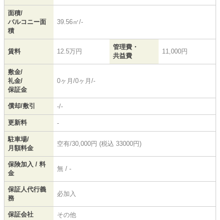
面積/
バルコニー面
39.56㎡/-
積
管理費・
賃料
12.5万円
11,000円
共益費
敷金/
礼金/
0ヶ月/0ヶ月/-
保証金
償却/敷引
-/-
更新料
-
駐車場/
空有/30,000円 (税込 33000円)
月額料金
保険加入 / 料
無 / -
金
保証人代行義
必加入
務
保証会社
その他