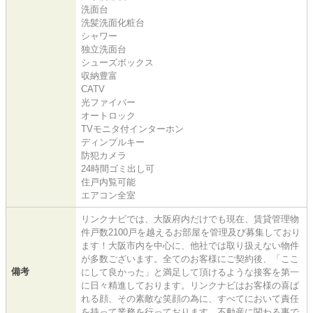
洗面台
洗髪洗面化粧台
シャワー
独立洗面台
シューズボックス
収納豊富
CATV
光ファイバー
オートロック
TVモニタ付インターホン
ディンプルキー
防犯カメラ
24時間ゴミ出し可
住戸内覧可能
エアコン全室
リンクナビでは、大阪府内だけでも現在、賃貸管理物
件戸数2100戸を越えるお部屋を管理及び募集しており
ます！大阪市内を中心に、他社では取り扱えない物件
が多数ございます。全てのお客様にご契約後、「ここ
備考
にして良かった」と満足して頂けるような接客を第一
に日々精進しております。リンクナビはお客様の喜ば
れる顔、その素敵な笑顔の為に、すべてにおいて責任
を持って業務を行っております。不動産に関わる事で