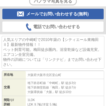
パノラマ写真を見る
メールでお問い合わせする(無料)
電話でお問い合わせする
人気エリアの中崎町で2010年築の【シティエール東梅田
Ⅱ】最新物件情報！！
ペット飼育可能。梅田徒歩圏内。浴室乾燥など設備充実。
エアコン全室完備。
物件の詳細については「リンクナビ」までお問い合わせ下
さい。
所在地
大阪府
大阪市北区
堂山町
地下鉄谷町線
「
中崎町
」駅 徒歩3分
交通
地下鉄御堂筋線
「
梅田
」駅 徒歩7分
大阪環状線
「
大阪
」駅 徒歩10分
間取り/
1LDK
詳細
LDK 9.7帖
/
洋室 5.9帖