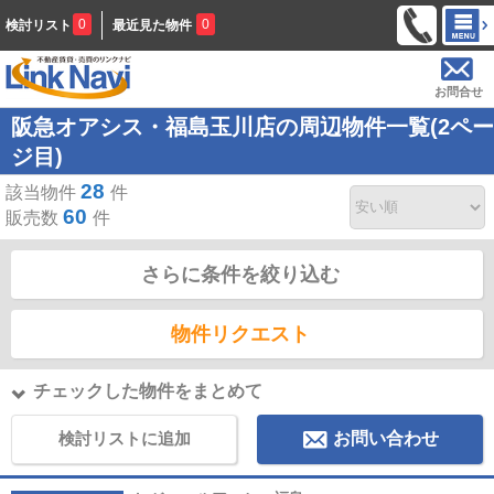
0
0
検討リスト
最近見た物件
お問合せ
阪急オアシス・福島玉川店の周辺物件一覧(2ペー
ジ目)
28
該当物件
件
60
販売数
件
さらに条件を絞り込む
物件リクエスト
チェックした物件をまとめて
検討リストに追加
お問い合わせ