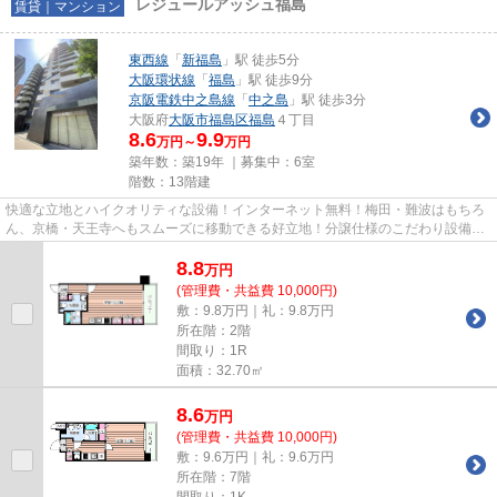
レジュールアッシュ福島
賃貸｜マンション
東西線
「
新福島
」駅 徒歩5分
大阪環状線
「
福島
」駅 徒歩9分
京阪電鉄中之島線
「
中之島
」駅 徒歩3分
大阪府
大阪市福島区
福島
４丁目
8.6
9.9
万円～
万円
築年数：築19年 ｜募集中：
6室
階数：13階建
快適な立地とハイクオリティな設備！インターネット無料！梅田・難波はもちろ
ん、京橋・天王寺へもスムーズに移動できる好立地！分譲仕様のこだわり設備で
充実した新生活を楽しめます！
8.8
万
円
(管理費・共益費 10,000円)
敷：9.8万円｜礼：9.8万円
所在階：2階
間取り：1R
面積：32.70㎡
8.6
万
円
(管理費・共益費 10,000円)
敷：9.6万円｜礼：9.6万円
所在階：7階
間取り：1K