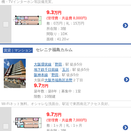
機・TVインターホン等設備充実。
9.3
万
円
(管理費・共益費 8,000円)
敷：0万円｜礼：15万円
所在階：3階
間取り：1DK
面積：41.20㎡
セレニテ福島カルム
賃貸｜マンション
大阪環状線
「
野田
」駅 徒歩5分
地下鉄千日前線
「
玉川
」駅 徒歩5分
阪神本線
「
野田
」駅 徒歩5分
大阪府
大阪市福島区
吉野
２丁目
9.7
万円
築年数：築8年 ｜募集中：
1室
階数：10階建
Wi-Fiネット無料。オシャレな洗面台。駅近で東西南北アクセス良好。
9.7
万
円
(管理費・共益費 7,000円)
敷：1ヶ月｜礼：1ヶ月
所在階：2階