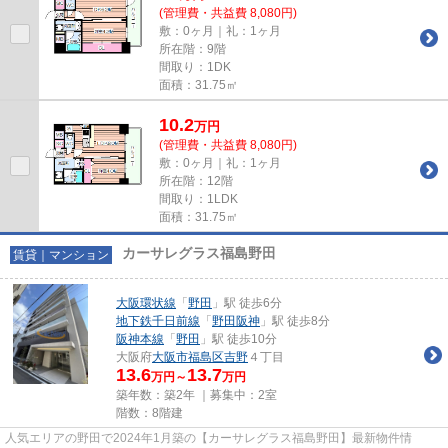
(管理費・共益費 8,080円)
敷：0ヶ月｜礼：1ヶ月
所在階：9階
間取り：1DK
面積：31.75㎡
10.2
万
円
(管理費・共益費 8,080円)
敷：0ヶ月｜礼：1ヶ月
所在階：12階
間取り：1LDK
面積：31.75㎡
カーサレグラス福島野田
賃貸｜マンション
大阪環状線
「
野田
」駅 徒歩6分
地下鉄千日前線
「
野田阪神
」駅 徒歩8分
阪神本線
「
野田
」駅 徒歩10分
大阪府
大阪市福島区
吉野
４丁目
13.6
13.7
万円～
万円
築年数：築2年 ｜募集中：
2室
階数：8階建
人気エリアの野田で2024年1月築の【カーサレグラス福島野田】最新物件情