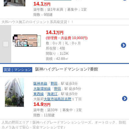
14.1
万円
築年数：築1年未満 ｜募集中：
1室
階数：9階建
大和ハウス施工のロイジェント系高級賃貸！！
14.1
万
円
(管理費・共益費 10,000円)
敷：0ヶ月｜礼：0ヶ月
所在階：4階
間取り：1LDK
面積：42.88㎡
阪神ハイグレードマンション7番館
賃貸｜マンション
阪神本線
「
野田
」駅 徒歩3分
大阪環状線
「
野田
」駅 徒歩5分
東西線
「
海老江
」駅 徒歩5分
大阪府
大阪市福島区
吉野
１丁目
14.9
万円
築年数：築33年 ｜募集中：
1室
階数：11階建
人気の野田エリア！阪神ハイグレードマンションシリーズ。オートロック、防犯
カメラありで安心・安全マンションです♪