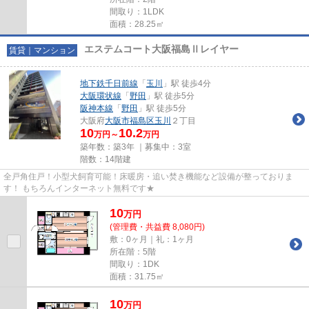
間取り：1LDK
面積：28.25㎡
エステムコート大阪福島Ⅱレイヤー
賃貸｜マンション
地下鉄千日前線
「
玉川
」駅 徒歩4分
大阪環状線
「
野田
」駅 徒歩5分
阪神本線
「
野田
」駅 徒歩5分
大阪府
大阪市福島区
玉川
２丁目
10
10.2
万円～
万円
築年数：築3年 ｜募集中：
3室
階数：14階建
全戸角住戸！小型犬飼育可能！床暖房・追い焚き機能など設備が整っておりま
す！ もちろんインターネット無料です★
10
万
円
(管理費・共益費 8,080円)
敷：0ヶ月｜礼：1ヶ月
所在階：5階
間取り：1DK
面積：31.75㎡
10
万
円