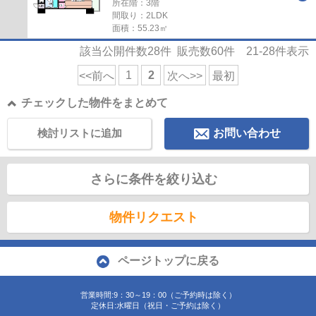
所在階：3階
間取り：2LDK
面積：55.23㎡
該当公開件数
28
件 販売数
60
件
21-28
件表示
1
2
<<前へ
次へ>>
最初
チェックした物件をまとめて
検討リストに追加
お問い合わせ
さらに条件を絞り込む
物件リクエスト
ページトップに戻る
営業時間:9：30～19：00（ご予約時は除く）
定休日:水曜日（祝日・ご予約は除く）