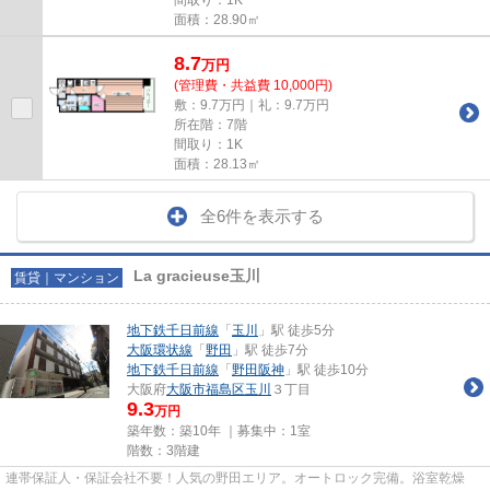
面積：28.90㎡
8.7
万
円
(管理費・共益費 10,000円)
敷：9.7万円｜礼：9.7万円
所在階：7階
間取り：1K
面積：28.13㎡
全6件を表示する
La gracieuse玉川
賃貸｜マンション
地下鉄千日前線
「
玉川
」駅 徒歩5分
大阪環状線
「
野田
」駅 徒歩7分
地下鉄千日前線
「
野田阪神
」駅 徒歩10分
大阪府
大阪市福島区
玉川
３丁目
9.3
万円
築年数：築10年 ｜募集中：
1室
階数：3階建
連帯保証人・保証会社不要！人気の野田エリア。オートロック完備。浴室乾燥