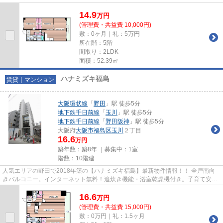
14.9
万
円
(管理費・共益費 10,000円)
敷：0ヶ月｜礼：5万円
所在階：5階
間取り：2LDK
面積：52.39㎡
ハナミズキ福島
賃貸｜マンション
大阪環状線
「
野田
」駅 徒歩5分
地下鉄千日前線
「
玉川
」駅 徒歩5分
地下鉄千日前線
「
野田阪神
」駅 徒歩5分
大阪府
大阪市福島区
玉川
２丁目
16.6
万円
築年数：築8年 ｜募集中：
1室
階数：10階建
人気エリアの野田で2018年築の【ハナミズキ福島】最新物件情報！！ 全戸南向
きバルコニー。インターネット無料！追炊き機能・浴室乾燥機付き。子育て安心
マンション。東西南北アクセス...
16.6
万
円
(管理費・共益費 15,000円)
敷：0万円｜礼：1.5ヶ月