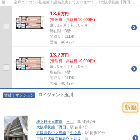
報！！ 全戸エアコン2基完備！設備充実しております！ JR大阪環状線【野田
駅】、その他3沿線利用可能な好立地！...
13.6
万
円
(管理費・共益費 10,000円)
敷：1ヶ月｜礼：0ヶ月
所在階：3階
間取り：1LDK
面積：40.42㎡
13.7
万
円
(管理費・共益費 10,000円)
敷：0ヶ月｜礼：0ヶ月
所在階：4階
間取り：1LDK
面積：40.42㎡
ロイジェント玉川
賃貸｜マンション
地下鉄千日前線
「
玉川
」駅 徒歩7分
大阪環状線
「
野田
」駅 徒歩7分
京阪電鉄中之島線
「
中之島
」駅 徒歩10分
大阪府
大阪市福島区
玉川
２丁目