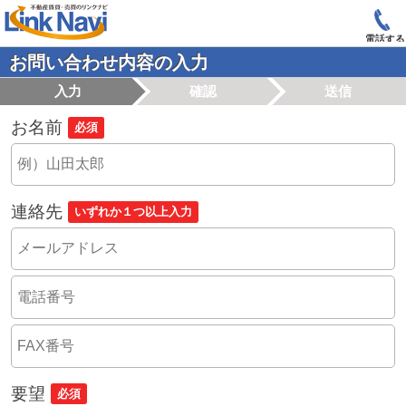
電話する
お問い合わせ内容の入力
入力
確認
送信
お名前
必須
連絡先
いずれか１つ以上入力
要望
必須