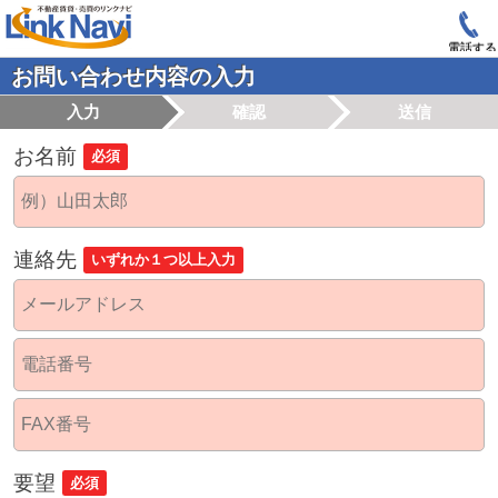
電話する
お問い合わせ内容の入力
入力
確認
送信
お名前
必須
連絡先
いずれか１つ以上入力
要望
必須