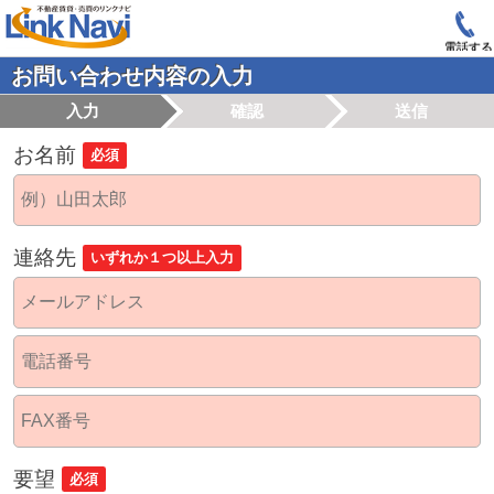
電話する
お問い合わせ内容の入力
入力
確認
送信
お名前
必須
連絡先
いずれか１つ以上入力
要望
必須