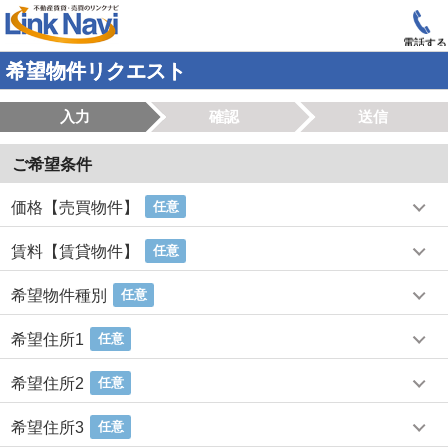
電話する
希望物件リクエスト
入力
確認
送信
ご希望条件
価格【売買物件】
任意
賃料【賃貸物件】
任意
希望物件種別
任意
希望住所1
任意
希望住所2
任意
希望住所3
任意