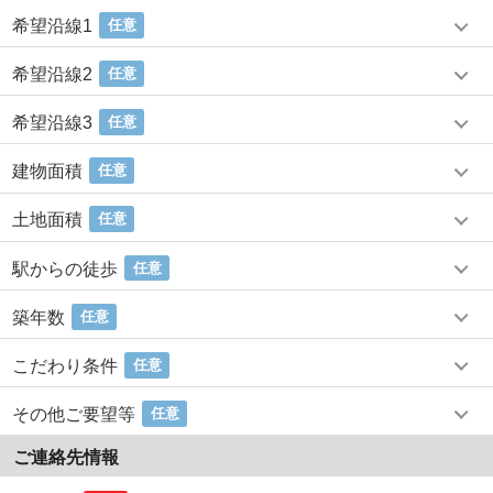
希望沿線1
任意
希望沿線2
任意
希望沿線3
任意
建物面積
任意
土地面積
任意
駅からの徒歩
任意
築年数
任意
こだわり条件
任意
その他ご要望等
任意
ご連絡先情報