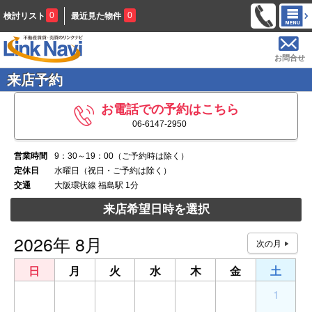
0
0
検討リスト
最近見た物件
お問合せ
来店予約
お電話での予約はこちら
06-6147-2950
営業時間
9：30～19：00（ご予約時は除く）
定休日
水曜日（祝日・ご予約は除く）
交通
大阪環状線 福島駅 1分
来店希望日時を選択
2026年 8月
日
月
火
水
木
金
土
26
27
28
29
30
31
1