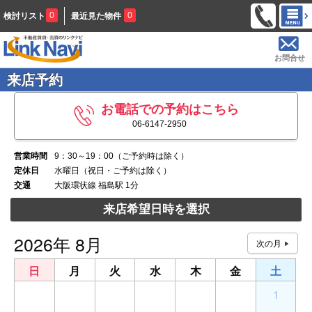
0
0
検討リスト
最近見た物件
お問合せ
来店予約
お電話での予約はこちら
06-6147-2950
営業時間
9：30～19：00（ご予約時は除く）
定休日
水曜日（祝日・ご予約は除く）
交通
大阪環状線 福島駅 1分
来店希望日時を選択
2026年 8月
日
月
火
水
木
金
土
26
27
28
29
30
31
1