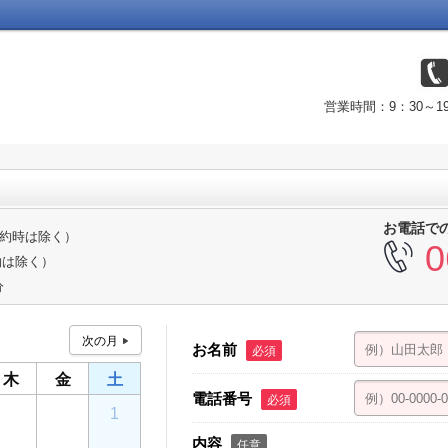
営業時間：9：30～
お電話で
ご予約時は除く）
0
約は除く）
分
お名前
必須
木
金
土
電話番号
必須
30
31
1
内容
任意