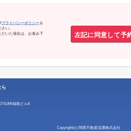
び
プライバシーポリシー
を
ださい。
左記に同意して予
ただいた場合は、お進み下
なら
SUMI福島ビル4
Copyright(c) 関西不動産流通株式会社 リン