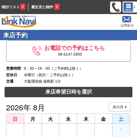
0
0
検討リスト
最近見た物件
お問合せ
来店予約
お電話での予約はこちら
06-6147-2950
営業時間
9：30～19：00（ご予約時は除く）
定休日
水曜日（祝日・ご予約は除く）
交通
大阪環状線 福島駅 1分
来店希望日時を選択
2026年 8月
日
月
火
水
木
金
土
26
27
28
29
30
31
1