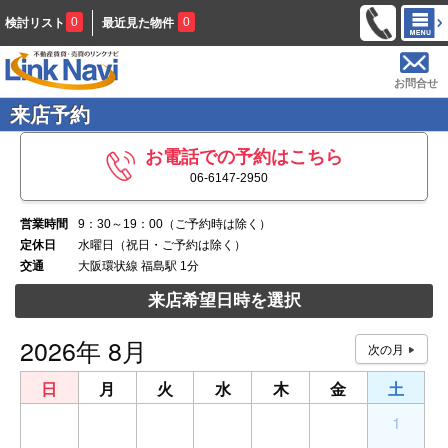
0
0
検討リスト
最近見た物件
お問合せ
来店予約
お電話での予約はこちら
06-6147-2950
営業時間
9：30～19：00（ご予約時は除く）
定休日
水曜日（祝日・ご予約は除く）
交通
大阪環状線 福島駅 1分
来店希望日時を選択
2026年 8月
日
月
火
水
木
金
土
26
27
28
29
30
31
1