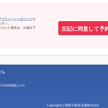
び
プライバシーポリシー
を
ださい。
左記に同意して予
ただいた場合は、お進み下
なら
SUMI福島ビル4
Copyright(c) 関西不動産流通株式会社 リン