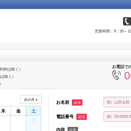
営業時間：9：30～
お電話で
ご予約時は除く）
0
約は除く）
分
お名前
必須
木
金
土
電話番号
必須
30
31
1
内容
任意