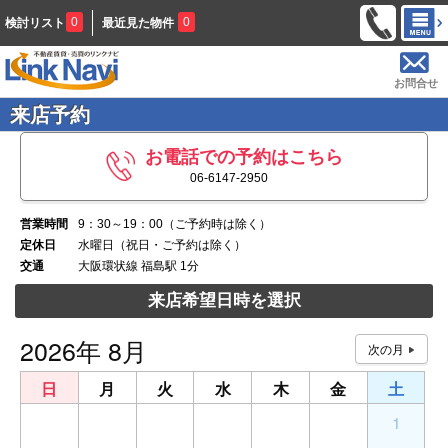
0
0
検討リスト
最近見た物件
お問合せ
来店予約
お電話での予約はこちら
06-6147-2950
営業時間
9：30～19：00（ご予約時は除く）
定休日
水曜日（祝日・ご予約は除く）
交通
大阪環状線 福島駅 1分
来店希望日時を選択
2026年 8月
日
月
火
水
木
金
土
26
27
28
29
30
31
1