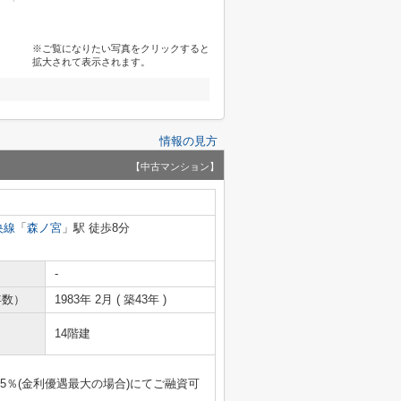
※ご覧になりたい写真をクリックすると
拡大されて表示されます。
情報の見方
【中古マンション】
央線
「
森ノ宮
」駅 徒歩8分
-
年数）
1983年 2月 ( 築43年 )
14階建
5％(金利優遇最大の場合)にてご融資可