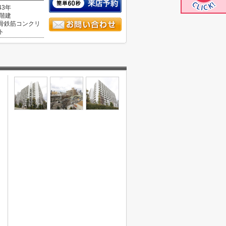
43年
4階建
骨鉄筋コンクリ
ト