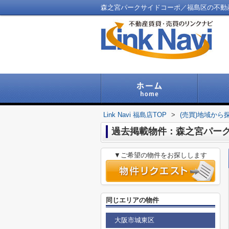
森之宮パークサイドコーポ／福島区の不動産／Li
Link Navi 福島店TOP
>
(売買)地域から
過去掲載物件：森之宮パー
▼ご希望の物件をお探しします
同じエリアの物件
大阪市城東区