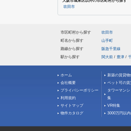
大阪市城東区以外の市区町村から探す
吹田市
市区町村から探す
吹田市
町名から探す
山手町
路線から探す
阪急千里線
駅から探す
関大前
/
豊津
/
ホーム
新築の賃貸物
会社概要
ペット可の賃
プライバシーポリシー
タワーマンシ
利用規約
集
サイトマップ
VR特集
物件カタログ
3000万円以