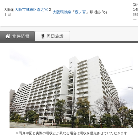
築
大阪府
大阪市城東区
森之宮
２
1
大阪環状線
「
森ノ宮
」駅 徒歩8分
丁目
鉄
ー
物件情報
周辺施設
※写真や図と実際の現状とが異なる場合は現状を優先させていただきます