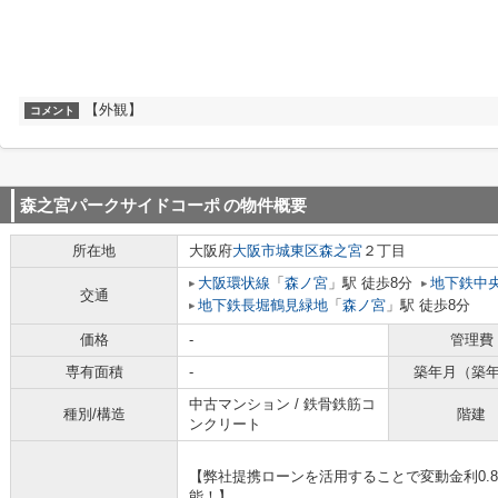
【外観】
コメント
森之宮パークサイドコーポ
の物件概要
所在地
大阪府
大阪市城東区
森之宮
２丁目
大阪環状線
「
森ノ宮
」駅 徒歩8分
地下鉄中
交通
地下鉄長堀鶴見緑地
「
森ノ宮
」駅 徒歩8分
価格
-
管理費
専有面積
-
築年月（築
中古マンション / 鉄骨鉄筋コ
種別/構造
階建
ンクリート
【弊社提携ローンを活用することで変動金利0.8
能！】