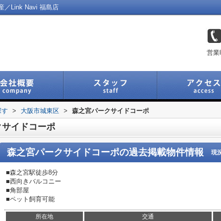
nk Navi 福島店
営業
探す
>
大阪市城東区
>
森之宮パークサイドコーポ
クサイドコーポ
森之宮パークサイドコーポ
の過去掲載物件情報
現
■森之宮駅徒歩8分
■西向きバルコニー
■角部屋
■ペット飼育可能
所在地
交通