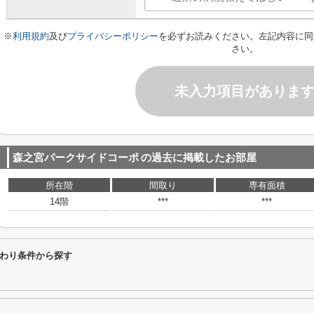
※
利用規約
及び
プライバシーポリシー
を必ずお読みください。左記内容に同
さい。
未入力項目がありま
森之宮パークサイドコーポ
の過去に掲載したお部屋
所在階
間取り
専有面積
14階
***
***
わり条件から探す