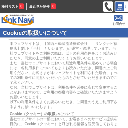
0
0
検討リスト
最近見た物件
お問合せ
Cookieの取扱いについて
本ウェブサイトは、【関西不動産流通株式会社 リンクナビ福
島店】(以下「当社」といいます。)が運営・管理しています。当
社ウェブサイトをご利用の際は、以下の利用条件をよくお読みい
ただき、同意の上ご利用いただくようお願いいたします。
また、当社ウェブサイトにおいて別途利用条件を定めている場合
には、各利用条件についてもよくお読みいただき、同意の上ご利
用ください。お客さまが本ウェブサイトを利用された場合、すべ
ての利用条件に同意いただいたものとさせていただきますのでご
了承ください。
なお、当社ウェブサイトは、利用条件を必要に応じて変更するこ
とがありますので、ご利用の都度内容をご確認いただきますよう
お願いいたします。
以下の利用条件をよくお読みいただき、ご同意のうえご利用下さ
るようお願いいたします。
Cookie（クッキー）の取扱いについて
当社ウェブサイトの一部において、お客さまへのサービス提供を
目的に、Cookie（クッキー）と呼ばれる情報を送受信しておりま