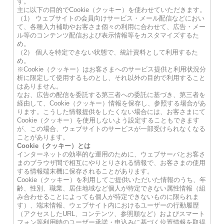
す。
主に以下の目的でCookie（クッキー）を使わせていただきます。
（1） ウェブサイトの会員向けサービス・メール配信などにおい
て、各種入力補助やお客さま個々の利用に合わせて、広告・メー
ル等のコンテンツ配信および表示情報等をカスタマイズするた
め。
（2） 個人を特定できない状態で、統計資料として利用するた
め。
※Cookie（クッキー）はお客さまへのサービス提供と利用状況分
析に限定して使用するものとし、それ以外の目的で利用すること
はありません。
なお、広告の配信を委託する第三者への委託に基づき、第三者を
経由して、Cookie（クッキー）情報を保存し、参照する場合があ
ります。こうした情報提供をしたくない場合には、お客さまにて
Cookie（クッキー）を使用しないよう設定することもできます
が、この場合、ウェブサイトのサービスが一部受けられなくなる
ことがあります。
Cookie（クッキー）とは
インターネットの効率的な運用のために、ウェブサーバとお客さ
まのブラウザ間で相互にやりとりされる情報で、お客さまの使用
する情報端末機に保存されることがあります。
Cookie（クッキー）を利用してご提供いただいた情報のうち、年
齢、性別、職業、居住地域など個人が特定できない属性情報（組
み合わせることによっても個人が特定できないものに限られま
す）、端末情報、ウェブサイト内におけるユーザーの行動履歴
（アクセスしたURL、コンテンツ、参照順など）およびスマート
フォン等利用時のユーザー承諾・申込みに基づく位置情報を取得