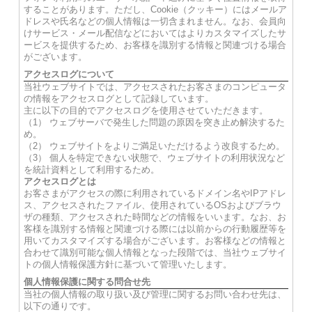
することがあります。ただし、Cookie（クッキー）にはメールア
ドレスや氏名などの個人情報は一切含まれません。なお、会員向
けサービス・メール配信などにおいてはよりカスタマイズしたサ
ービスを提供するため、お客様を識別する情報と関連づける場合
がございます。
アクセスログについて
当社ウェブサイトでは、アクセスされたお客さまのコンピュータ
の情報をアクセスログとして記録しています。
主に以下の目的でアクセスログを使用させていただきます。
（1） ウェブサーバで発生した問題の原因を突き止め解決するた
め。
（2） ウェブサイトをよりご満足いただけるよう改良するため。
（3） 個人を特定できない状態で、ウェブサイトの利用状況など
を統計資料として利用するため。
アクセスログとは
お客さまがアクセスの際に利用されているドメイン名やIPアドレ
ス、アクセスされたファイル、使用されているOSおよびブラウ
ザの種類、アクセスされた時間などの情報をいいます。なお、お
客様を識別する情報と関連づける際には以前からの行動履歴等を
用いてカスタマイズする場合がございます。お客様などの情報と
合わせて識別可能な個人情報となった段階では、当社ウェブサイ
トの個人情報保護方針に基づいて管理いたします。
個人情報保護に関する問合せ先
当社の個人情報の取り扱い及び管理に関するお問い合わせ先は、
以下の通りです。