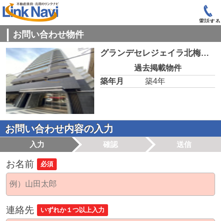
電話する
お問い合わせ物件
グランデセレジェイラ北梅田ミラージュ
過去掲載物件
築年月
築4年
お問い合わせ内容の入力
入力
確認
送信
お名前
必須
連絡先
いずれか１つ以上入力