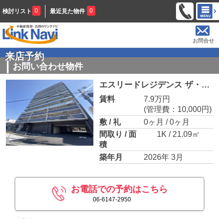
0
0
検討リスト
最近見た物件
お問合せ
来店予約
お問い合わせ物件
エスリードレジデンス ザ・グラン大阪福島クラス
賃料
7.9万円
(管理費：10,000円)
敷 / 礼
0ヶ月 / 0ヶ月
間取り / 面
1K / 21.09㎡
積
築年月
2026年 3月
お電話での予約はこちら
06-6147-2950