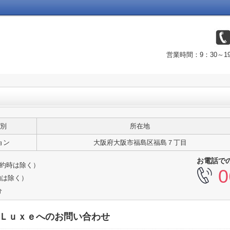
営業時間：9：30～
別
所在地
ョン
大阪府大阪市福島区福島７丁目
お電話で
ご予約時は除く）
0
約は除く）
分
島Ｌｕｘｅへのお問い合わせ