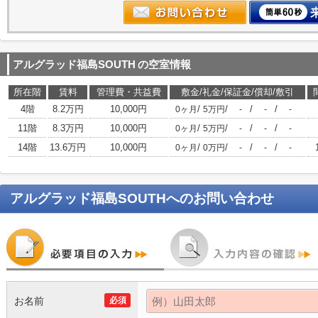
アルグラッド福島SOUTH
の空室情報
所在階
賃料
管理費・共益費
敷金/礼金/保証金/償却/敷引
4階
8.2万円
10,000円
/
/
/
/
0ヶ月
5万円
-
-
-
11階
8.3万円
10,000円
/
/
/
/
0ヶ月
5万円
-
-
-
14階
13.6万円
10,000円
/
/
/
/
0ヶ月
0万円
-
-
-
アルグラッド福島SOUTH
へのお問い合わせ
お名前
必須