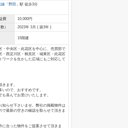
状線
「
野田
」駅 徒歩3分
益費
10,000円
年数）
2023年 3月 ( 築3年 )
15階建
区・中央区・此花区を中心に、売買部で
区・西淀川区・鶴見区・城東区・此花区
トワークを生かした広域にもご対応して
頂きます。
多いので、おすすめです。
でも喜んでお受けいたします。
お知らせ下さいませ。弊社の掲載物件は
ので最新の空きの確認を取らせて頂きま
件に合った物件をご提案させて頂きま