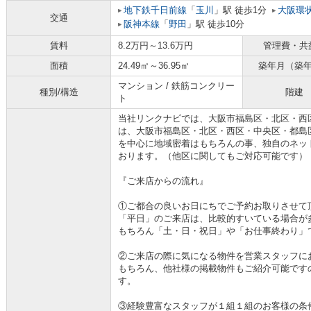
地下鉄千日前線
「
玉川
」駅 徒歩1分
大阪環
交通
阪神本線
「
野田
」駅 徒歩10分
賃料
8.2万円～13.6万円
管理費・共
面積
24.49㎡～36.95㎡
築年月（築
マンション / 鉄筋コンクリー
種別/構造
階建
ト
当社リンクナビでは、大阪市福島区・北区・西
は、大阪市福島区・北区・西区・中央区・都島
を中心に地域密着はもちろんの事、独自のネッ
おります。（他区に関してもご対応可能です）
『ご来店からの流れ』
①ご都合の良いお日にちでご予約お取りさせて
「平日」のご来店は、比較的すいている場合が
もちろん「土・日・祝日」や「お仕事終わり」
②ご来店の際に気になる物件を営業スタッフに
もちろん、他社様の掲載物件もご紹介可能です
す。
③経験豊富なスタッフが１組１組のお客様の条