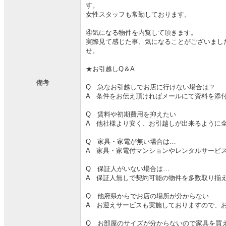
す。
女性スタッフも常勤しております。
④気になる物件を内覧して頂きます。
実際見て感じた事、気になることがございまし
せ。
★お引越しQ＆A
備考
Q 急なお引越しでお店に行けない場合は？
A 条件をお伝え頂ければメールにて資料を添
Q 賃料や初期費用を抑えたい
A 他社様より安く、お引越しが出来るように
Q 家具・家電が無い場合は…
A 家具・家電付マンションやレンタルサービ
Q 保証人がいない場合は…
A 保証人無しで契約可能の物件を多数取り揃
Q 他府県からでお店の場所が分からない…
A お迎えサービスも実施しておりますので、
Q お部屋のサイズが分からないので家具を買