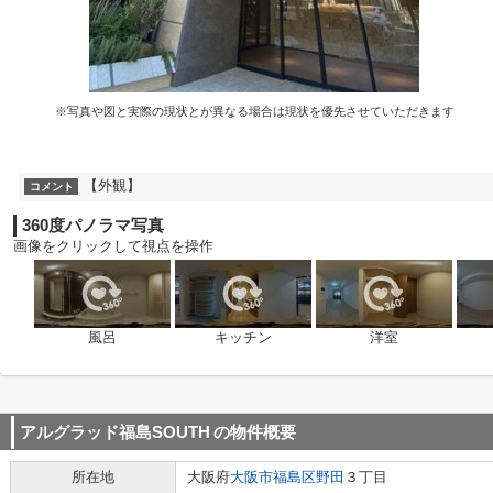
※写真や図と実際の現状とが異なる場合は現状を優先させていただきます
【外観】
コメント
360度パノラマ写真
画像をクリックして視点を操作
風呂
キッチン
洋室
アルグラッド福島SOUTH
の物件概要
所在地
大阪府
大阪市福島区
野田
３丁目