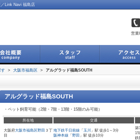
nk Navi 福島店
営業
探す
>
大阪市福島区
>
アルグラッド福島SOUTH
アルグラッド福島SOUTH
・ペット飼育可能（2階・7階・13階・15階のみ可能）
所在地
交通
築
大阪府
大阪市福島区
野田
３丁
地下鉄千日前線
「
玉川
」駅 徒歩1～3分
1
目
阪神本線
「
野田
」駅 徒歩10分
鉄