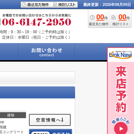
最終更新：2026年08月09日
00
00
件
件
最近見た物件
検討リスト
時間：9：30～19：00（ご予約時は除く）
定休日：水曜日（祝日・ご予約は除く）
建物
空室情報へ
3年
5階建
筋コンクリート