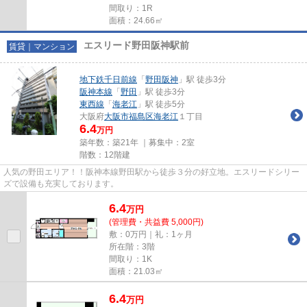
間取り：1R
面積：24.66㎡
エスリード野田阪神駅前
賃貸｜マンション
地下鉄千日前線
「
野田阪神
」駅 徒歩3分
阪神本線
「
野田
」駅 徒歩3分
東西線
「
海老江
」駅 徒歩5分
大阪府
大阪市福島区
海老江
１丁目
6.4
万円
築年数：築21年 ｜募集中：
2室
階数：12階建
人気の野田エリア！！阪神本線野田駅から徒歩３分の好立地。エスリードシリー
ズで設備も充実しております。
6.4
万
円
(管理費・共益費 5,000円)
敷：0万円｜礼：1ヶ月
所在階：3階
間取り：1K
面積：21.03㎡
6.4
万
円