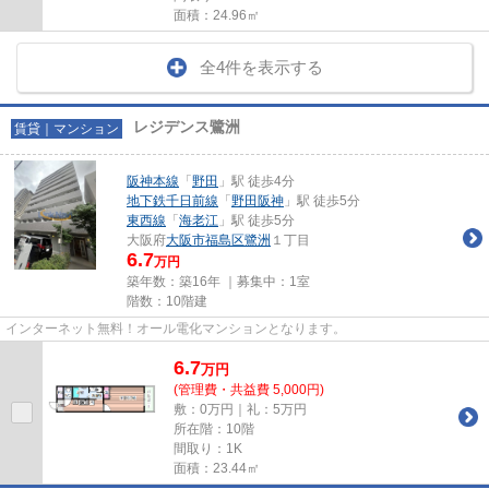
面積：24.96㎡
全4件を表示する
レジデンス鷺洲
賃貸｜マンション
阪神本線
「
野田
」駅 徒歩4分
地下鉄千日前線
「
野田阪神
」駅 徒歩5分
東西線
「
海老江
」駅 徒歩5分
大阪府
大阪市福島区
鷺洲
１丁目
6.7
万円
築年数：築16年 ｜募集中：
1室
階数：10階建
インターネット無料！オール電化マンションとなります。
6.7
万
円
(管理費・共益費 5,000円)
敷：0万円｜礼：5万円
所在階：10階
間取り：1K
面積：23.44㎡