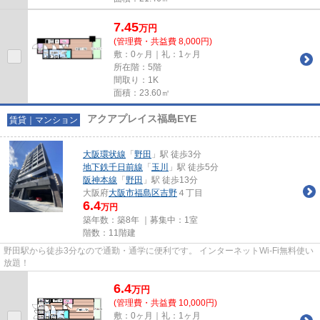
7.45
万
円
(管理費・共益費 8,000円)
敷：0ヶ月｜礼：1ヶ月
所在階：5階
間取り：1K
面積：23.60㎡
アクアプレイス福島EYE
賃貸｜マンション
大阪環状線
「
野田
」駅 徒歩3分
地下鉄千日前線
「
玉川
」駅 徒歩5分
阪神本線
「
野田
」駅 徒歩13分
大阪府
大阪市福島区
吉野
４丁目
6.4
万円
築年数：築8年 ｜募集中：
1室
階数：11階建
野田駅から徒歩3分なので通勤・通学に便利です。 インターネットWi-Fi無料使い
放題！
6.4
万
円
(管理費・共益費 10,000円)
敷：0ヶ月｜礼：1ヶ月