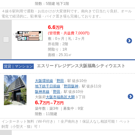
階数：5階建 地下1階
４線６駅利用で通勤・お出かけが大変便利です。南向きで日当たり良好。オール
電化で経済的に。駐車場・バイク置き場も完備しております。
6.6
万
円
(管理費・共益費 7,000円)
敷：0ヶ月｜礼：2ヶ月
所在階：2階
間取り：1R
面積：25.31㎡
エスリードレジデンス大阪福島シティウエスト
賃貸｜マンション
大阪環状線
「
野田
」駅 徒歩10分
地下鉄千日前線
「
野田阪神
」駅 徒歩11分
阪神本線
「
野田
」駅 徒歩10分
大阪府
大阪市福島区
大開
３丁目
6.7
7
万円～
万円
築年数：築3年 ｜募集中：
9室
階数：11階建
インターネット無料（Wi-Fi付き）！全戸南向き！保証人なし相談可能！ ペット
飼育（小型犬・猫）可！