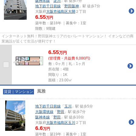
阪神本線
「
淀川
」駅 徒歩7分
地下鉄千日前線
「
野田阪神
」駅 徒歩7分
大阪府
大阪市福島区
大開
２丁目
6.55
万円
築年数：築18年 ｜募集中：
1室
階数：9階建
インターネット無料！野田阪神エリアのセパレートマンション！ イオンなどの商
業施設が近くて生活が便利です！
6.55
万
円
(管理費・共益費 6,000円)
敷：0ヶ月｜礼：1ヶ月
所在階：4階
間取り：1K
面積：23.00㎡
風雅
賃貸｜マンション
地下鉄千日前線
「
玉川
」駅 徒歩5分
大阪環状線
「
野田
」駅 徒歩7分
阪神本線
「
野田
」駅 徒歩10分
大阪府
大阪市福島区
玉川
２丁目
6.6
万円
築年数：築19年 ｜募集中：
1室