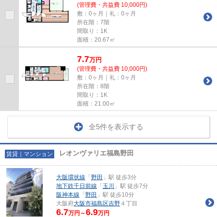
(管理費・共益費 10,000円)
敷：0ヶ月｜礼：0ヶ月
所在階：7階
間取り：1K
面積：20.67㎡
7.7
万
円
(管理費・共益費 10,000円)
敷：0ヶ月｜礼：0ヶ月
所在階：8階
間取り：1K
面積：21.00㎡
全5件を表示する
レオンヴァリエ福島野田
賃貸｜マンション
大阪環状線
「
野田
」駅 徒歩3分
地下鉄千日前線
「
玉川
」駅 徒歩7分
阪神本線
「
野田
」駅 徒歩10分
大阪府
大阪市福島区
吉野
４丁目
6.7
6.9
万円～
万円