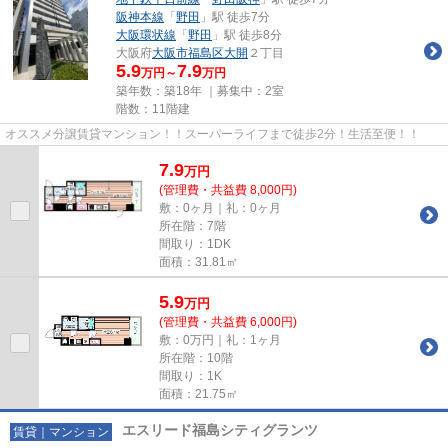
阪神本線
「
野田
」駅 徒歩7分
大阪環状線
「
野田
」駅 徒歩8分
大阪府
大阪市福島区
大開
２丁目
5.9
7.9
万円～
万円
築年数：築18年 ｜募集中：
2室
階数：11階建
オススメ分譲賃貸マンション！！スーパーライフまで徒歩2分！生活至便！！
7.9
万
円
(管理費・共益費 8,000円)
敷：0ヶ月｜礼：0ヶ月
所在階：7階
間取り：1DK
面積：31.81㎡
5.9
万
円
(管理費・共益費 6,000円)
敷：0万円｜礼：1ヶ月
所在階：10階
間取り：1K
面積：21.75㎡
エスリード福島シティグランツ
賃貸｜マンション