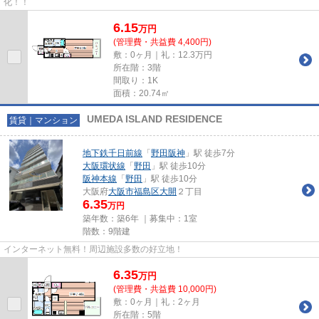
化！！
6.15
万
円
(管理費・共益費 4,400円)
敷：0ヶ月｜礼：12.3万円
所在階：3階
間取り：1K
面積：20.74㎡
UMEDA ISLAND RESIDENCE
賃貸｜マンション
地下鉄千日前線
「
野田阪神
」駅 徒歩7分
大阪環状線
「
野田
」駅 徒歩10分
阪神本線
「
野田
」駅 徒歩10分
大阪府
大阪市福島区
大開
２丁目
6.35
万円
築年数：築6年 ｜募集中：
1室
階数：9階建
インターネット無料！周辺施設多数の好立地！
6.35
万
円
(管理費・共益費 10,000円)
敷：0ヶ月｜礼：2ヶ月
所在階：5階