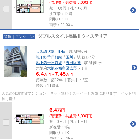
(管理費・共益費 8,000円)
敷：0万円｜礼：1ヶ月
所在階：12階
間取り：1K
面積：21.03㎡
ダブルスタイル福島Ⅱウィステリア
賃貸｜マンション
大阪環状線
「
野田
」駅 徒歩7分
地下鉄千日前線
「
玉川
」駅 徒歩7分
地下鉄千日前線
「
野田阪神
」駅 徒歩9分
大阪府
大阪市福島区
吉野
５丁目
6.4
7.45
万円～
万円
築年数：築12年 ｜募集中：
2室
階数：11階建
人気の分譲賃貸マンション！ネット無料！スーパーも近隣にあります！ペット飼
育可能！
6.4
万
円
(管理費・共益費 5,000円)
敷：0ヶ月｜礼：1ヶ月
所在階：2階
間取り：1K
面積：21.46㎡