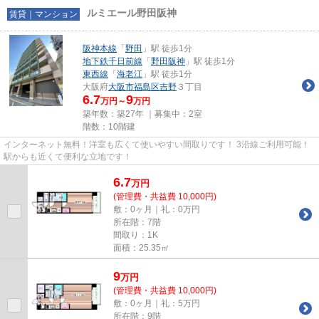
ルミエール野田阪神
賃貸｜マンション
阪神本線
「
野田
」駅 徒歩1分
地下鉄千日前線
「
野田阪神
」駅 徒歩1分
東西線
「
海老江
」駅 徒歩1分
大阪府
大阪市福島区
吉野
３丁目
6.7
9
万円～
万円
築年数：築27年 ｜募集中：
2室
階数：10階建
インターネット無料！洋室も広くて使いやすい間取りです！ 3沿線ご利用可能！
駅からも近くて便利な立地です！
6.7
万
円
(管理費・共益費 10,000円)
敷：0ヶ月｜礼：0万円
所在階：7階
間取り：1K
面積：25.35㎡
9
万
円
(管理費・共益費 10,000円)
敷：0ヶ月｜礼：5万円
所在階：9階