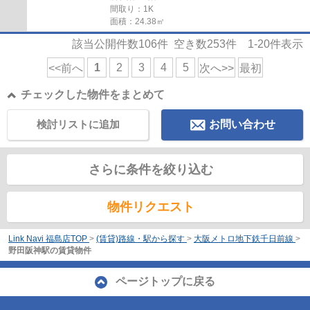
間取り：1K
面積：24.38㎡
該当公開件数
106
件 空き数
253
件
1-20
件表示
1
2
3
4
5
<<前へ
次へ>>
最初
チェックした物件をまとめて
検討リストに追加
お問い合わせ
さらに条件を絞り込む
物件リクエスト
Link Navi 福島店TOP
>
(賃貸)路線・駅から探す
>
大阪メトロ地下鉄千日前線
>
野田阪神駅の賃貸物件
ページトップに戻る