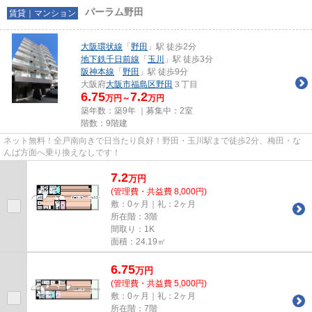
パーラム野田
賃貸｜マンション
大阪環状線
「
野田
」駅 徒歩2分
地下鉄千日前線
「
玉川
」駅 徒歩3分
阪神本線
「
野田
」駅 徒歩9分
大阪府
大阪市福島区
野田
３丁目
6.75
7.2
万円～
万円
築年数：築9年 ｜募集中：
2室
階数：9階建
ネット無料！全戸南向きで日当たり良好！野田・玉川駅まで徒歩2分、梅田・な
んば方面へ乗り換えなしです！
7.2
万
円
(管理費・共益費 8,000円)
敷：0ヶ月｜礼：2ヶ月
所在階：3階
間取り：1K
面積：24.19㎡
6.75
万
円
(管理費・共益費 5,000円)
敷：0ヶ月｜礼：2ヶ月
所在階：7階