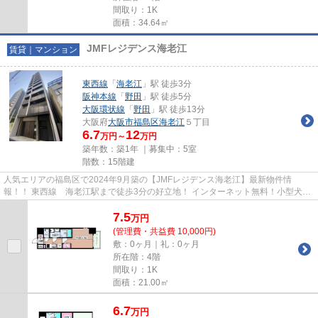
間取り：1K
面積：34.64㎡
JMFレジデンス海老江
賃貸｜マンション
東西線
「
海老江
」駅 徒歩3分
阪神本線
「
野田
」駅 徒歩5分
大阪環状線
「
野田
」駅 徒歩13分
大阪府
大阪市福島区
海老江
５丁目
6.7
12
万円～
万円
築年数：築1年 ｜募集中：
5室
階数：15階建
人気エリアの福島区で2024年9月築の【JMFレジデンス海老江】最新物件情
報！！ 東西線 海老江駅まで徒歩3分の好立地！ インターネット無料！小型犬飼
育可能！ 物件の詳細については「...
7.5
万
円
(管理費・共益費 10,000円)
敷：0ヶ月｜礼：0ヶ月
所在階：4階
間取り：1K
面積：21.00㎡
6.7
万
円