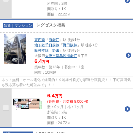
所在階：2階
間取り：1K
面積：22.22㎡
レグゼスタ福島
賃貸｜マンション
東西線
「
海老江
」駅 徒歩1分
地下鉄千日前線
「
野田阪神
」駅 徒歩1分
阪神本線
「
野田
」駅 徒歩3分
大阪府
大阪市福島区
海老江
５丁目
6.4
万円
築年数：築13年 ｜募集中：
1室
階数：10階建
ネット無料！オール電化で経済的！立地条件良好な駅近分譲賃貸！！ 下町雰囲気
も残る落ち着いた町並みです！！
6.4
万
円
(管理費・共益費 8,000円)
敷：0ヶ月｜礼：1ヶ月
所在階：2階
間取り：1K
面積：24.72㎡