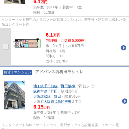
6.1
万円
築年数：築14年 ｜募集中：
1室
階数：11階建
インターネット無料のオススメ分譲賃貸マンション。防災性・防音性に優れた鉄
筋コンクリート造
6.1
万
円
(管理費・共益費 5,000円)
敷：0ヶ月｜礼：6.6万円
所在階：4階
間取り：1K
面積：23.70㎡
アドバンス西梅田ラシュレ
賃貸｜マンション
地下鉄千日前線
「
野田阪神
」駅 徒歩3分
阪神本線
「
野田
」駅 徒歩5分
大阪環状線
「
野田
」駅 徒歩5分
大阪府
大阪市福島区
吉野
２丁目
6.15
万円
築年数：築8年 ｜募集中：
1室
階数：14階建
インターネット無料！オートロック、宅配ボックスと設備充実！！オール電