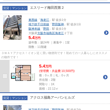
エスリード梅田西第２
賃貸｜マンション
東西線
「
海老江
」駅 徒歩1分
地下鉄千日前線
「
野田阪神
」駅 徒歩1分
阪神本線
「
野田
」駅 徒歩1分
大阪府
大阪市福島区
海老江
２丁目
5.4
万円
築年数：築24年 ｜募集中：
1室
階数：11階建
３ＷＡＹアクセス！イオン近く買い物便利です！初めての一人暮らしにオススメ
の物件です！
5.4
万
円
(管理費・共益費 10,500円)
敷：0ヶ月｜礼：0ヶ月
所在階：2階
間取り：1K
面積：22.12㎡
アクロス福島アーバンヒルズ
賃貸｜マンション
地下鉄千日前線
「
野田阪神
」駅 徒歩7分