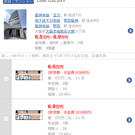
LINK GALAXY
賃貸｜マンション
阪神本線
「
淀川
」駅 徒歩7分
地下鉄千日前線
「
野田阪神
」駅 徒歩9分
阪神本線
「
野田
」駅 徒歩9分
大阪府
大阪市福島区
大開
３丁目
6.5
6.9
万円～
万円
築年数：築6年 ｜募集中：
2室
階数：9階建
嬉しいWi-Fiネット無料。梅田まで1本で行ける好立地。設備充実。
6.5
万
円
(管理費・共益費 8,000円)
敷：0万円｜礼：1ヶ月
所在階：2階
間取り：1K
面積：23.40㎡
6.9
万
円
(管理費・共益費 10,000円)
敷：0万円｜礼：1ヶ月
所在階：7階
間取り：1K
面積：23.40㎡