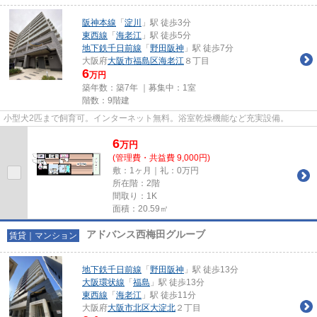
阪神本線
「
淀川
」駅 徒歩3分
東西線
「
海老江
」駅 徒歩5分
地下鉄千日前線
「
野田阪神
」駅 徒歩7分
大阪府
大阪市福島区
海老江
８丁目
6
万円
築年数：築7年 ｜募集中：
1室
階数：9階建
小型犬2匹まで飼育可。インターネット無料。浴室乾燥機能など充実設備。
6
万
円
(管理費・共益費 9,000円)
敷：1ヶ月｜礼：0万円
所在階：2階
間取り：1K
面積：20.59㎡
アドバンス西梅田グルーブ
賃貸｜マンション
地下鉄千日前線
「
野田阪神
」駅 徒歩13分
大阪環状線
「
福島
」駅 徒歩13分
東西線
「
海老江
」駅 徒歩11分
大阪府
大阪市北区
大淀北
２丁目