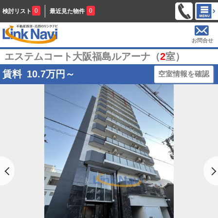
0
0
検討リスト
最近見た物件
お問合せ
エステムコート大阪福島ルアーナ（
2
室）
賃料
10.7
万円～
空室情報を確認