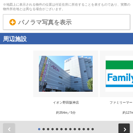
※地図上に表示される物件の位置は付近住所に所在することを表すものであり、実際の
物件所在地とは異なる場合がございます。
パノラマ写真を表示
周辺施設
イオン野田阪神店
ファミリーマー
約354m／5分
約127
前