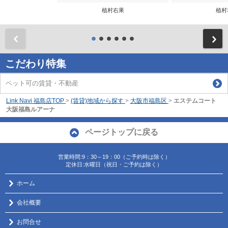
植村右果
植村
前
こだわり特集
ペット可の賃貸・不動産
Link Navi 福島店TOP
>
(賃貸)地域から探す
>
大阪市福島区
>
エステムコート
大阪福島ルアーナ
ページトップに戻る
営業時間:9：30～19：00（ご予約時は除く）
定休日:水曜日（祝日・ご予約は除く）
ホーム
会社概要
お問合せ