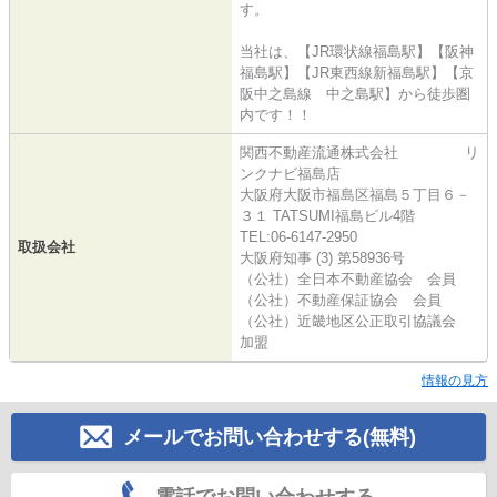
す。
当社は、【JR環状線福島駅】【阪神
福島駅】【JR東西線新福島駅】【京
阪中之島線 中之島駅】から徒歩圏
内です！！
関西不動産流通株式会社 リ
ンクナビ福島店
大阪府大阪市福島区福島５丁目６－
３１ TATSUMI福島ビル4階
TEL:06-6147-2950
取扱会社
大阪府知事 (3) 第58936号
（公社）全日本不動産協会 会員
（公社）不動産保証協会 会員
（公社）近畿地区公正取引協議会
加盟
情報の見方
メールでお問い合わせする(無料)