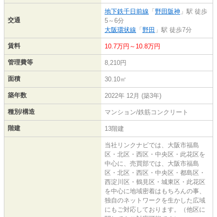
地下鉄千日前線
「
野田阪神
」駅 徒歩
交通
5～6分
大阪環状線
「
野田
」駅 徒歩7分
賃料
10.7万円～10.8万円
管理費等
8,210円
面積
30.10㎡
築年数
2022年 12月 (築3年)
種別/構造
マンション/鉄筋コンクリート
階建
13階建
当社リンクナビでは、大阪市福島
区・北区・西区・中央区・此花区を
中心に、売買部では、大阪市福島
区・北区・西区・中央区・都島区・
西淀川区・鶴見区・城東区・此花区
を中心に地域密着はもちろんの事、
独自のネットワークを生かした広域
にもご対応しております。（他区に