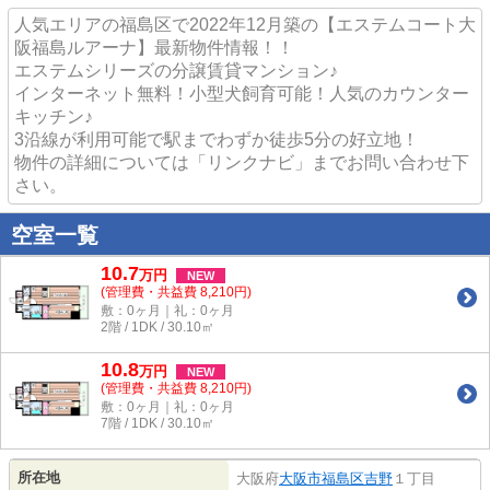
人気エリアの福島区で2022年12月築の【エステムコート大
阪福島ルアーナ】最新物件情報！！
エステムシリーズの分譲賃貸マンション♪
インターネット無料！小型犬飼育可能！人気のカウンター
キッチン♪
3沿線が利用可能で駅までわずか徒歩5分の好立地！
物件の詳細については「リンクナビ」までお問い合わせ下
さい。
空室一覧
10.7
万
円
NEW
(管理費・共益費 8,210円)
敷：0ヶ月｜礼：0ヶ月
2階 / 1DK / 30.10㎡
10.8
万
円
NEW
(管理費・共益費 8,210円)
敷：0ヶ月｜礼：0ヶ月
7階 / 1DK / 30.10㎡
所在地
大阪府
大阪市福島区
吉野
１丁目