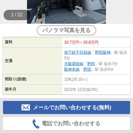
1 / 22
パノラマ写真を見る
賃料
10.7万円～10.8万円
地下鉄千日前線
「
野田阪神
」駅 徒歩
5分
交通
大阪環状線
「
野田
」駅 徒歩7分
阪神本線
「
野田
」駅 徒歩6分
間取り(面積)
1DK(30.10㎡)
築年月
2022年 12月(築3年)
メールでお問い合わせする(無料)
電話でお問い合わせする