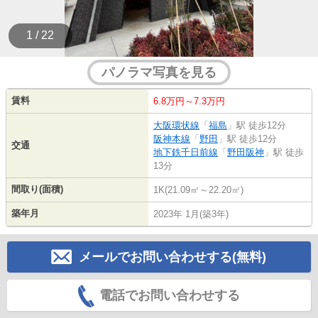
1 / 22
パノラマ写真を見る
賃料
6.8万円～7.3万円
大阪環状線
「
福島
」駅 徒歩12分
阪神本線
「
野田
」駅 徒歩12分
交通
地下鉄千日前線
「
野田阪神
」駅 徒歩
13分
間取り(面積)
1K(21.09㎡～22.20㎡)
築年月
2023年 1月(築3年)
メールでお問い合わせする(無料)
電話でお問い合わせする