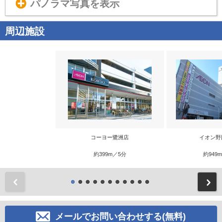
パノラマ写真を表示
周辺施設
コーヨー鷺洲店
イオン野
約399m／5分
約949
前
メールでお問い合わせする(無料)