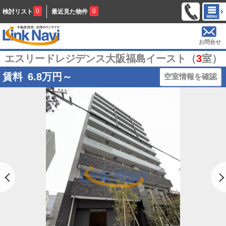
0
0
検討リスト
最近見た物件
お問合せ
エスリードレジデンス大阪福島イースト（
3
室）
賃料
6.8
万円～
空室情報を確認