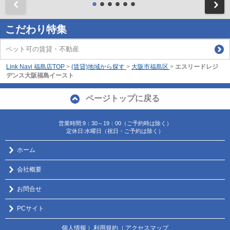
前
こだわり特集
ペット可の賃貸・不動産
Link Navi 福島店TOP
>
(賃貸)地域から探す
>
大阪市福島区
>
エスリードレジ
デンス大阪福島イースト
ページトップに戻る
営業時間:9：30～19：00（ご予約時は除く）
定休日:水曜日（祝日・ご予約は除く）
ホーム
会社概要
お問合せ
PCサイト
個人情報
利用規約
アクセスマップ
｜
｜