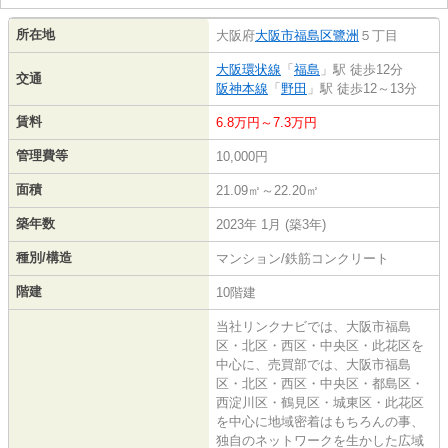
所在地
大阪府
大阪市福島区
鷺洲
５丁目
大阪環状線
「
福島
」駅 徒歩12分
交通
阪神本線
「
野田
」駅 徒歩12～13分
賃料
6.8万円～7.3万円
管理費等
10,000円
面積
21.09㎡～22.20㎡
築年数
2023年 1月 (築3年)
種別/構造
マンション/鉄筋コンクリート
階建
10階建
当社リンクナビでは、大阪市福島
区・北区・西区・中央区・此花区を
中心に、売買部では、大阪市福島
区・北区・西区・中央区・都島区・
西淀川区・鶴見区・城東区・此花区
を中心に地域密着はもちろんの事、
独自のネットワークを生かした広域