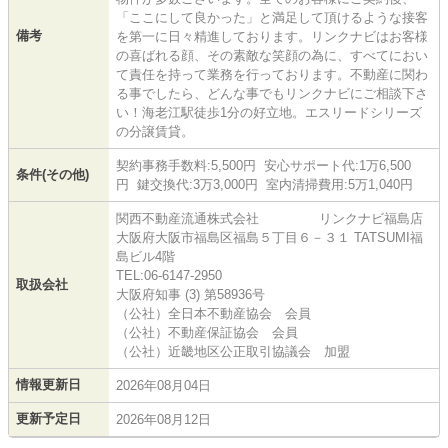
「ここにして良かった」と満足して頂けるような接客
備考
を第一に日々精進しております。リンクナビはお客様
の喜ばれる顔、その素敵な笑顔の為に、すべてにおい
て責任を持って業務を行っております。不動産に関わ
る事でしたら、どんな事でもリンクナビにご相談下さ
い！海老江駅徒歩1分の好立地。エスリードシリーズ
の分譲賃貸。
契約事務手数料:5,500円 安心サポート代:1万6,500
条件(その他)
円 鍵交換代:3万3,000円 室内清掃費用:5万1,040円
関西不動産流通株式会社 リンクナビ福島店
大阪府大阪市福島区福島５丁目６－３１ TATSUMI福
島ビル4階
TEL:06-6147-2950
取扱会社
大阪府知事 (3) 第58936号
（公社）全日本不動産協会 会員
（公社）不動産保証協会 会員
（公社）近畿地区公正取引協議会 加盟
情報更新日
2026年08月04日
更新予定日
2026年08月12日