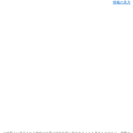
情報の見方
※地図上に表示される物件の位置は付近住所に所在することを表すものであり、実際の