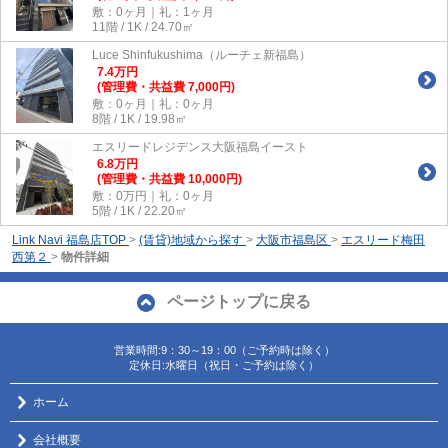
敷：0ヶ月｜礼：1ヶ月
11階 / 1K / 24.70㎡
Luce Shinfukushima（ルーチェ新福島）
7.4
万
円
(管理費・共益費 7,000円)
敷：0ヶ月｜礼：0ヶ月
8階 / 1K / 19.98㎡
エスリードレジデンス大阪福島イースト
6.8
万
円
(管理費・共益費 10,000円)
敷：0万円｜礼：0ヶ月
5階 / 1K / 22.20㎡
Link Navi 福島店TOP
>
(賃貸)地域から探す
>
大阪市福島区
>
エスリード梅田
西第２
>
物件詳細
ページトップに戻る
営業時間:9：30～19：00（ご予約時は除く）
定休日:水曜日（祝日・ご予約は除く）
ホーム
会社概要