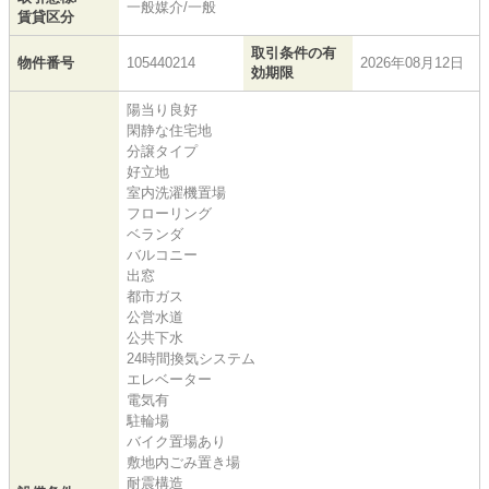
一般媒介/一般
賃貸区分
取引条件の有
物件番号
105440214
2026年08月12日
効期限
陽当り良好
閑静な住宅地
分譲タイプ
好立地
室内洗濯機置場
フローリング
ベランダ
バルコニー
出窓
都市ガス
公営水道
公共下水
24時間換気システム
エレベーター
電気有
駐輪場
バイク置場あり
敷地内ごみ置き場
耐震構造