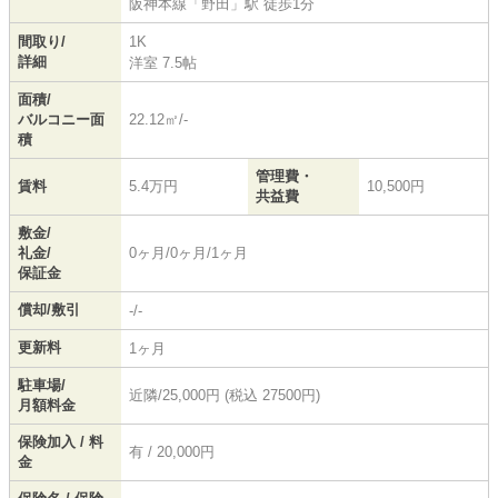
阪神本線
「
野田
」駅 徒歩1分
間取り/
1K
詳細
洋室 7.5帖
面積/
バルコニー面
22.12㎡/-
積
管理費・
賃料
5.4万円
10,500円
共益費
敷金/
礼金/
0ヶ月/0ヶ月/1ヶ月
保証金
償却/敷引
-/-
更新料
1ヶ月
駐車場/
近隣/25,000円 (税込 27500円)
月額料金
保険加入 / 料
有 / 20,000円
金