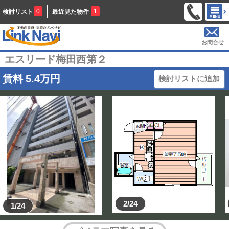
0
1
検討リスト
最近見た物件
お問合せ
エスリード梅田西第２
賃料
5.4
万円
検討リストに追加
2/24
1/24