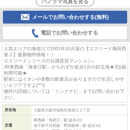
パノラマ写真を見る
メールでお問い合わせする(無料)
電話でお問い合わせする
人気エリアの海老江で2001年10月築の【エスリード梅田西
第２】最新物件情報！！
エスリードシリーズの分譲賃貸マンション♪
JR東西線「海老江駅」からわずか徒歩1分の好立地★3沿線
利用可能★
駅前にはイオンや多数の飲食店がありますので生活しやす
いエリアですよ(^^)/
物件の詳細については「リンクナビ」までお問い合わせ下
さい。
所在地
大阪府
大阪市福島区
海老江
２丁目
東西線
「
海老江
」駅 徒歩1分
交通
地下鉄千日前線
「
野田阪神
」駅 徒歩1分