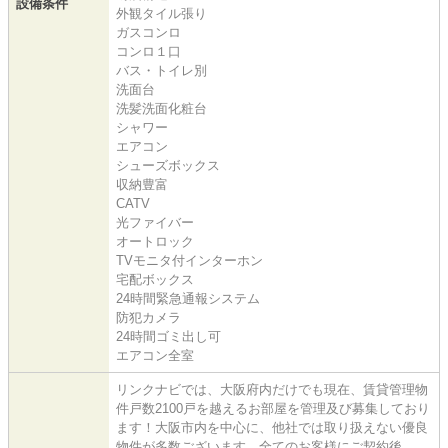
設備条件
外観タイル張り
ガスコンロ
コンロ１口
バス・トイレ別
洗面台
洗髪洗面化粧台
シャワー
エアコン
シューズボックス
収納豊富
CATV
光ファイバー
オートロック
TVモニタ付インターホン
宅配ボックス
24時間緊急通報システム
防犯カメラ
24時間ゴミ出し可
エアコン全室
リンクナビでは、大阪府内だけでも現在、賃貸管理物
件戸数2100戸を越えるお部屋を管理及び募集しており
ます！大阪市内を中心に、他社では取り扱えない優良
物件が多数ございます。全てのお客様にご契約後、