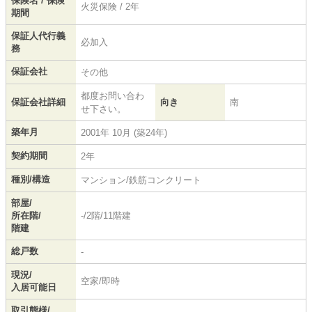
保険名 / 保険
火災保険 / 2年
期間
保証人代行義
必加入
務
保証会社
その他
都度お問い合わ
保証会社詳細
向き
南
せ下さい。
築年月
2001年 10月 (築24年)
契約期間
2年
種別/構造
マンション/鉄筋コンクリート
部屋/
所在階/
-/2階/11階建
階建
総戸数
-
現況/
空家/即時
入居可能日
取引態様/