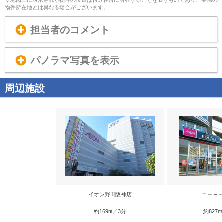
物件所在地とは異なる場合がございます。
担当者のコメント
パノラマ写真を表示
周辺施設
イオン野田阪神店
コーヨ
約169m／3分
約827