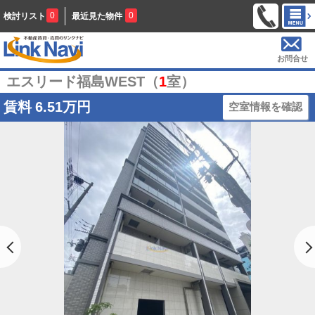
0
0
検討リスト
最近見た物件
お問合せ
エスリード福島WEST（
1
室）
賃料
6.51万円
空室情報を確認