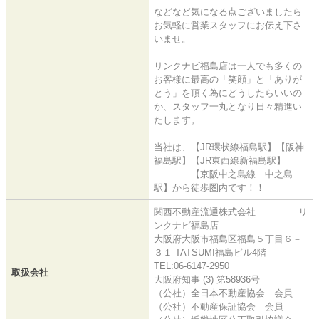
などなど気になる点ございましたら
お気軽に営業スタッフにお伝え下さ
いませ。
リンクナビ福島店は一人でも多くの
お客様に最高の「笑顔」と「ありが
とう」を頂く為にどうしたらいいの
か、スタッフ一丸となり日々精進い
たします。
当社は、【JR環状線福島駅】【阪神
福島駅】【JR東西線新福島駅】
【京阪中之島線 中之島
駅】から徒歩圏内です！！
関西不動産流通株式会社 リ
ンクナビ福島店
大阪府大阪市福島区福島５丁目６－
３１ TATSUMI福島ビル4階
TEL:06-6147-2950
取扱会社
大阪府知事 (3) 第58936号
（公社）全日本不動産協会 会員
（公社）不動産保証協会 会員