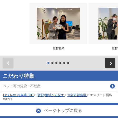
植村右果
植村
前
こだわり特集
ペット可の賃貸・不動産
Link Navi 福島店TOP
>
(賃貸)地域から探す
>
大阪市福島区
>
エスリード福島
WEST
ページトップに戻る