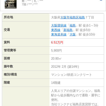
敷：***｜礼：***
7階 / *** / ***
所在地
大阪府
大阪市福島区
福島
７丁目
大阪環状線
「
福島
」駅 徒歩1～3分
交通
東西線
「
新福島
」駅 徒歩5分
東海道本線
「
大阪
」駅 徒歩10分
賃料
6.51万円
管理費等
5,900円
面積
20.80㎡
築年数
2012年 2月 (築14年)
種別/構造
マンション/鉄筋コンクリート
階建
14階建
人気エリアの分譲マンション。福島
駅から徒歩圏内なので通勤・通学に
便利。
当社リンクナビ福島店賃貸部では、