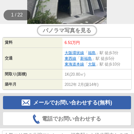
1 / 22
パノラマ写真を見る
賃料
6.51万円
大阪環状線
「
福島
」駅 徒歩3分
交通
東西線
「
新福島
」駅 徒歩5分
東海道本線
「
大阪
」駅 徒歩10分
間取り(面積)
1K(20.80㎡)
築年月
2012年 2月(築14年)
メールでお問い合わせする(無料)
電話でお問い合わせする