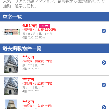
人気エリアの分譲マンション。福島駅から徒歩圏内なので
通勤・通学に便利。
空室一覧
6.51
万
円
NEW
(管理費・共益費 5,900円)
敷：0ヶ月｜礼：1ヶ月
6階 / 1K / 20.80㎡
過去掲載物件一覧
***
万円
(管理費・共益費 ***円)
敷：***｜礼：***
2階 / *** / ***
***
万円
(管理費・共益費 ***円)
敷：***｜礼：***
4階 / *** / ***
***
万円
(管理費・共益費 ***円)