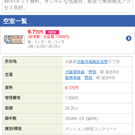
Wi-Fiネット無料。オシャレな洗面台。駅近で東西南北アク
セス良好。
空室一覧
9.7
万
円
NEW
(管理費・共益費 7,000円)
敷：1ヶ月｜礼：1ヶ月
2階 / 1LDK / 28.25㎡
所在地
大阪府
大阪市福島区
吉野
２丁目
大阪環状線
「
野田
」駅 徒歩5分
交通
阪神本線
「
野田
」駅 徒歩5分
賃料
9.7万円
管理費等
7,000円
面積
28.25㎡
築年数
2018年 3月 (築8年)
種別/構造
マンション/鉄筋コンクリート