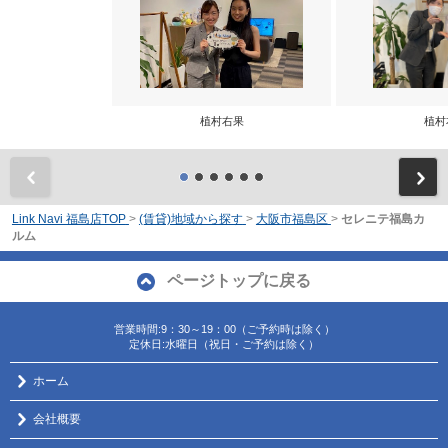
植村右果
植村
前
Link Navi 福島店TOP
>
(賃貸)地域から探す
>
大阪市福島区
>
セレニテ福島カ
ルム
ページトップに戻る
営業時間:9：30～19：00（ご予約時は除く）
定休日:水曜日（祝日・ご予約は除く）
ホーム
会社概要