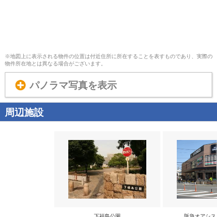
※地図上に表示される物件の位置は付近住所に所在することを表すものであり、実際の
物件所在地とは異なる場合がございます。
パノラマ写真を表示
周辺施設
下福島公園
阪急オアシス