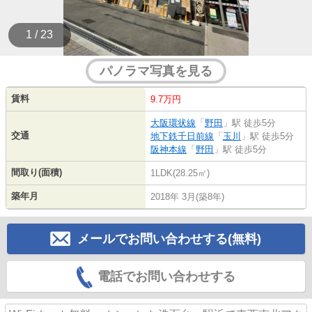
1 / 23
パノラマ写真を見る
賃料
9.7万円
大阪環状線
「
野田
」駅 徒歩5分
交通
地下鉄千日前線
「
玉川
」駅 徒歩5分
阪神本線
「
野田
」駅 徒歩5分
間取り(面積)
1LDK(28.25㎡)
築年月
2018年 3月(築8年)
メールでお問い合わせする(無料)
電話でお問い合わせする