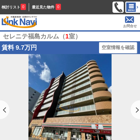
0
0
検討リスト
最近見た物件
お問合せ
セレニテ福島カルム（
1
室）
賃料
9.7万円
空室情報を確認