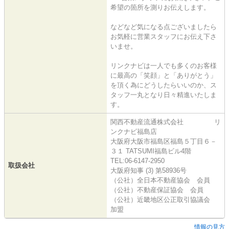
希望の箇所を測りお伝えします。
などなど気になる点ございましたら
お気軽に営業スタッフにお伝え下さ
いませ。
リンクナビは一人でも多くのお客様
に最高の「笑顔」と「ありがとう」
を頂く為にどうしたらいいのか、ス
タッフ一丸となり日々精進いたしま
す。
関西不動産流通株式会社 リ
ンクナビ福島店
大阪府大阪市福島区福島５丁目６－
３１ TATSUMI福島ビル4階
TEL:06-6147-2950
取扱会社
大阪府知事 (3) 第58936号
（公社）全日本不動産協会 会員
（公社）不動産保証協会 会員
（公社）近畿地区公正取引協議会
加盟
情報の見方