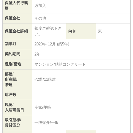
保証人代行義
必加入
務
保証会社
その他
都度ご確認下さ
保証会社詳細
向き
東
い。
築年月
2020年 12月 (築5年)
契約期間
2年
種別/構造
マンション/鉄筋コンクリート
部屋/
所在階/
-/2階/11階建
階建
総戸数
-
現況/
空家/即時
入居可能日
取引態様/
一般媒介/一般
賃貸区分