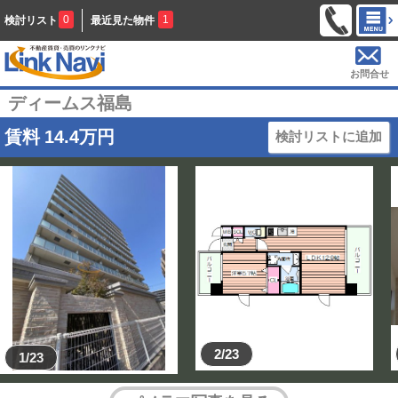
0
1
検討リスト
最近見た物件
お問合せ
ディームス福島
賃料
14.4
万円
検討リストに追加
2/23
1/23