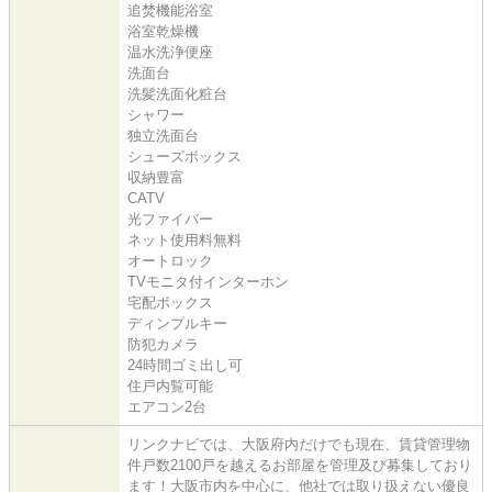
追焚機能浴室
浴室乾燥機
温水洗浄便座
洗面台
洗髪洗面化粧台
シャワー
独立洗面台
シューズボックス
収納豊富
CATV
光ファイバー
ネット使用料無料
オートロック
TVモニタ付インターホン
宅配ボックス
ディンプルキー
防犯カメラ
24時間ゴミ出し可
住戸内覧可能
エアコン2台
リンクナビでは、大阪府内だけでも現在、賃貸管理物
件戸数2100戸を越えるお部屋を管理及び募集しており
ます！大阪市内を中心に、他社では取り扱えない優良