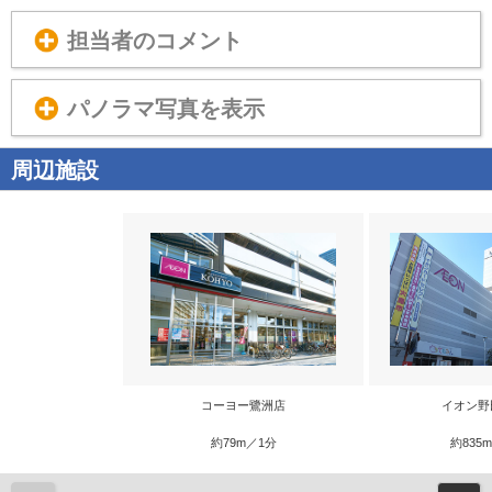
担当者のコメント
パノラマ写真を表示
周辺施設
コーヨー鷺洲店
イオン野
約79m／1分
約835