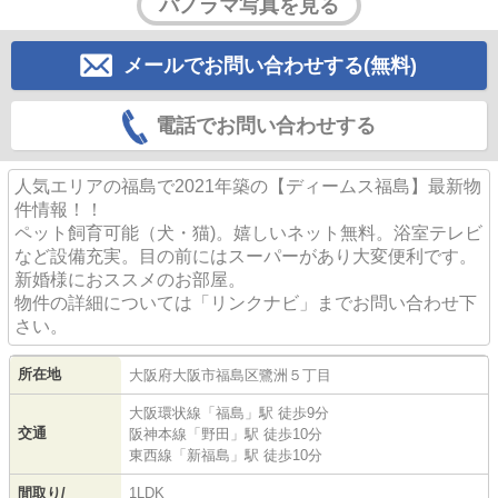
パノラマ写真を見る
メールでお問い合わせする(無料)
電話でお問い合わせする
人気エリアの福島で2021年築の【ディームス福島】最新物
件情報！！
ペット飼育可能（犬・猫)。嬉しいネット無料。浴室テレビ
など設備充実。目の前にはスーパーがあり大変便利です。
新婚様におススメのお部屋。
物件の詳細については「リンクナビ」までお問い合わせ下
さい。
所在地
大阪府
大阪市福島区
鷺洲
５丁目
大阪環状線
「
福島
」駅 徒歩9分
交通
阪神本線
「
野田
」駅 徒歩10分
東西線
「
新福島
」駅 徒歩10分
間取り/
1LDK