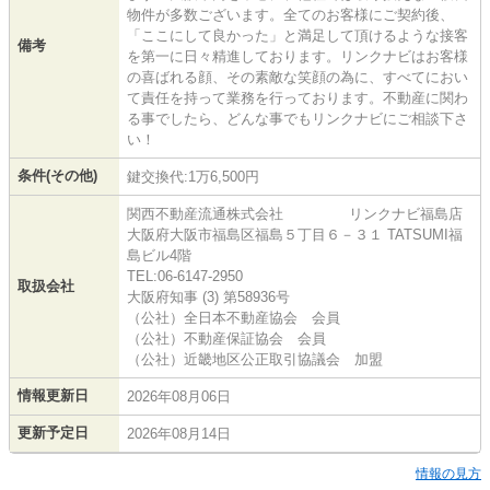
物件が多数ございます。全てのお客様にご契約後、
「ここにして良かった」と満足して頂けるような接客
備考
を第一に日々精進しております。リンクナビはお客様
の喜ばれる顔、その素敵な笑顔の為に、すべてにおい
て責任を持って業務を行っております。不動産に関わ
る事でしたら、どんな事でもリンクナビにご相談下さ
い！
条件(その他)
鍵交換代:1万6,500円
関西不動産流通株式会社 リンクナビ福島店
大阪府大阪市福島区福島５丁目６－３１ TATSUMI福
島ビル4階
TEL:06-6147-2950
取扱会社
大阪府知事 (3) 第58936号
（公社）全日本不動産協会 会員
（公社）不動産保証協会 会員
（公社）近畿地区公正取引協議会 加盟
情報更新日
2026年08月06日
更新予定日
2026年08月14日
情報の見方