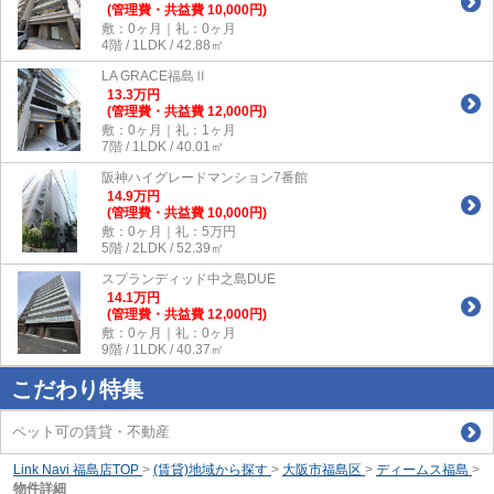
(管理費・共益費 10,000円)
敷：0ヶ月｜礼：0ヶ月
4階 / 1LDK / 42.88㎡
LA GRACE福島Ⅱ
13.3
万
円
(管理費・共益費 12,000円)
敷：0ヶ月｜礼：1ヶ月
7階 / 1LDK / 40.01㎡
阪神ハイグレードマンション7番館
14.9
万
円
(管理費・共益費 10,000円)
敷：0ヶ月｜礼：5万円
5階 / 2LDK / 52.39㎡
スプランディッド中之島DUE
14.1
万
円
(管理費・共益費 12,000円)
敷：0ヶ月｜礼：0ヶ月
9階 / 1LDK / 40.37㎡
こだわり特集
ペット可の賃貸・不動産
Link Navi 福島店TOP
>
(賃貸)地域から探す
>
大阪市福島区
>
ディームス福島
>
物件詳細