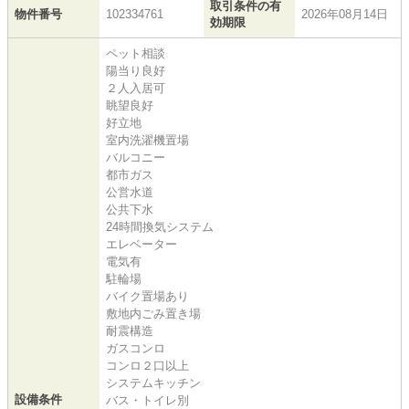
取引条件の有
物件番号
102334761
2026年08月14日
効期限
ペット相談
陽当り良好
２人入居可
眺望良好
好立地
室内洗濯機置場
バルコニー
都市ガス
公営水道
公共下水
24時間換気システム
エレベーター
電気有
駐輪場
バイク置場あり
敷地内ごみ置き場
耐震構造
ガスコンロ
コンロ２口以上
システムキッチン
設備条件
バス・トイレ別