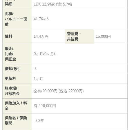
詳細
LDK 12.9帖
/
洋室 5.7帖
面積/
バルコニー面
41.76㎡/-
積
管理費・
賃料
14.4万円
15,000円
共益費
敷金/
礼金/
0ヶ月/0ヶ月/-
保証金
償却/敷引
-/-
更新料
1ヶ月
駐車場/
空有/20,000円 (税込 22000円)
月額料金
保険加入 / 料
有 / 18,000円
金
保険名 / 保険
- / 2年
期間