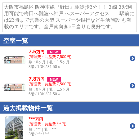
大阪市福島区 阪神本線『野田』駅徒歩3分！！３線３駅利
用可能で梅田へ難波へ神戸 へスーパーアクセス！！駅前に
は23時まで営業の大型 スーパーや銀行など生活施設 も満
載のエリアです。全戸南向き♪日当りも良好です。
空室一覧
7.5
万
円
NEW
(管理費・共益費 7,500円)
敷：0ヶ月｜礼：1.5ヶ月
3階 / 1DK / 31.50㎡
7.8
万
円
NEW
(管理費・共益費 7,500円)
敷：0ヶ月｜礼：1.5ヶ月
6階 / 1DK / 31.50㎡
過去掲載物件一覧
***
万円
(管理費・共益費 ***円)
敷：***｜礼：***
3階 / *** / ***