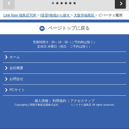
前
Link Navi 福島店TOP
>
(賃貸)地域から探す
>
大阪市福島区
>
ビバーチェ鷺洲
ページトップに戻る
営業時間:9：30～19：00（ご予約時は除く）
定休日:水曜日（祝日・ご予約は除く）
ホーム
会社概要
お問合せ
PCサイト
個人情報
利用規約
アクセスマップ
｜
｜
Copyright(c) 関西不動産流通株式会社 リンクナビ福島店 All rights reserved.