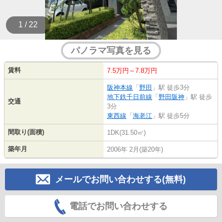
1 / 22
パノラマ写真を見る
賃料
7.5万円～7.8万円
阪神本線
「
野田
」駅 徒歩3分
地下鉄千日前線
「
野田阪神
」駅 徒歩
交通
3分
東西線
「
海老江
」駅 徒歩5分
間取り(面積)
1DK(31.50㎡)
築年月
2006年 2月(築20年)
メールでお問い合わせする(無料)
電話でお問い合わせする