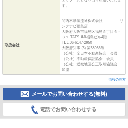
タッフ一丸となり日々精進いたしま
す。
関西不動産流通株式会社 リ
ンクナビ福島店
大阪府大阪市福島区福島５丁目６－
３１ TATSUMI福島ビル4階
TEL:06-6147-2950
取扱会社
大阪府知事 (3) 第58936号
（公社）全日本不動産協会 会員
（公社）不動産保証協会 会員
（公社）近畿地区公正取引協議会
加盟
情報の見方
メールでお問い合わせする(無料)
電話でお問い合わせする