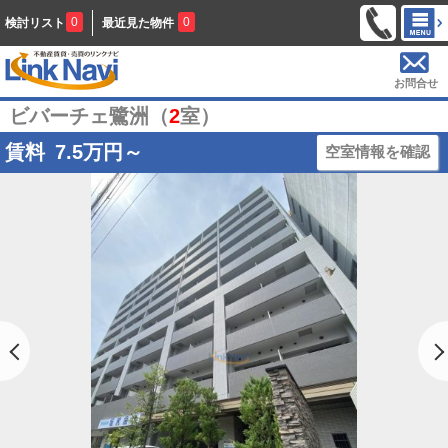
0
0
検討リスト
最近見た物件
お問合せ
ビバーチェ鷺洲（
2
室）
賃料
7.5
万円～
空室情報を確認