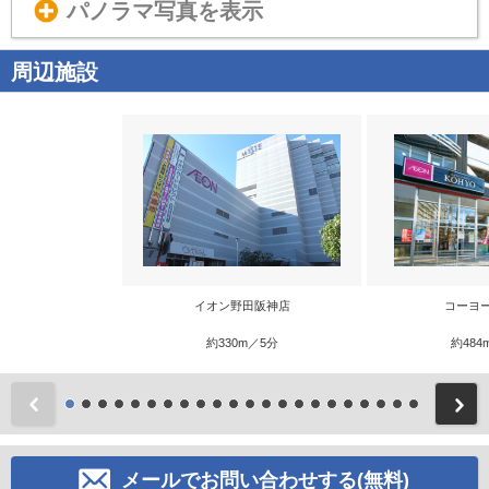
パノラマ写真を表示
周辺施設
イオン野田阪神店
コーヨ
約330m／5分
約484
前
メールでお問い合わせする(無料)