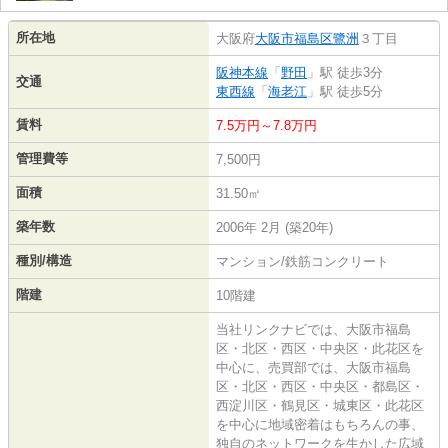
所在地
大阪府
大阪市福島区
鷺洲
３丁目
阪神本線
「
野田
」駅 徒歩3分
交通
東西線
「
海老江
」駅 徒歩5分
賃料
7.5万円～7.8万円
管理費等
7,500円
面積
31.50㎡
築年数
2006年 2月 (築20年)
種別/構造
マンション/鉄筋コンクリート
階建
10階建
当社リンクナビでは、大阪市福島
区・北区・西区・中央区・此花区を
中心に、売買部では、大阪市福島
区・北区・西区・中央区・都島区・
西淀川区・鶴見区・城東区・此花区
を中心に地域密着はもちろんの事、
独自のネットワークを生かした広域