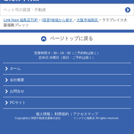
ペット可の賃貸・不動産
Link Navi 福島店TOP
>
(賃貸)地域から探す
>
大阪市福島区
>
ララプレイス大
阪福島プレッソ
ページトップに戻る
営業時間:9：30～19：00（ご予約時は除く）
定休日:水曜日（祝日・ご予約は除く）
ホーム
会社概要
お問合せ
PCサイト
個人情報
利用規約
アクセスマップ
｜
｜
Copyright(c) 関西不動産流通株式会社 リンクナビ福島店 All rights reserved.