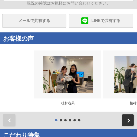
現況の確認はお気軽にお問い合わせください。
メールで共有する
LINEで共有する
お客様の声
植村右果
植村
前
こだわり特集