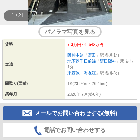
1 / 21
パノラマ写真を見る
賃料
7.3万円～8.642万円
阪神本線
「
野田
」駅 徒歩1分
地下鉄千日前線
「
野田阪神
」駅 徒歩
交通
1分
東西線
「
海老江
」駅 徒歩3分
間取り(面積)
1K(23.92㎡～26.45㎡)
築年月
2020年 7月(築6年)
メールでお問い合わせする(無料)
電話でお問い合わせする