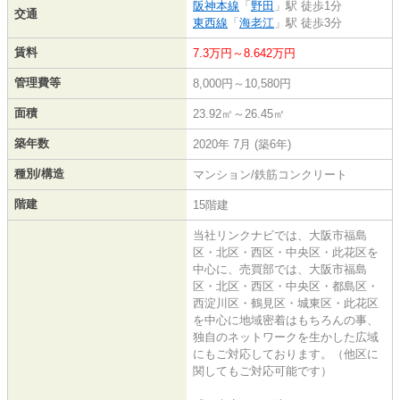
阪神本線
「
野田
」駅 徒歩1分
交通
東西線
「
海老江
」駅 徒歩3分
賃料
7.3万円～8.642万円
管理費等
8,000円～10,580円
面積
23.92㎡～26.45㎡
築年数
2020年 7月 (築6年)
種別/構造
マンション/鉄筋コンクリート
階建
15階建
当社リンクナビでは、大阪市福島
区・北区・西区・中央区・此花区を
中心に、売買部では、大阪市福島
区・北区・西区・中央区・都島区・
西淀川区・鶴見区・城東区・此花区
を中心に地域密着はもちろんの事、
独自のネットワークを生かした広域
にもご対応しております。（他区に
関してもご対応可能です）