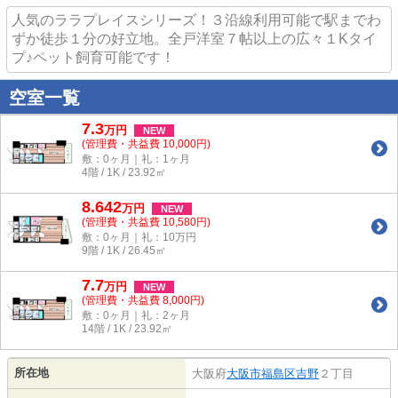
人気のララプレイスシリーズ！３沿線利用可能で駅までわ
ずか徒歩１分の好立地。全戸洋室７帖以上の広々１Kタイ
プ♪ペット飼育可能です！
空室一覧
7.3
万
円
NEW
(管理費・共益費 10,000円)
敷：0ヶ月｜礼：1ヶ月
4階 / 1K / 23.92㎡
8.642
万
円
NEW
(管理費・共益費 10,580円)
敷：0ヶ月｜礼：10万円
9階 / 1K / 26.45㎡
7.7
万
円
NEW
(管理費・共益費 8,000円)
敷：0ヶ月｜礼：2ヶ月
14階 / 1K / 23.92㎡
所在地
大阪府
大阪市福島区
吉野
２丁目