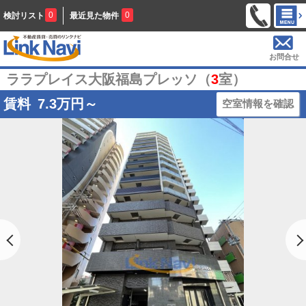
0
0
検討リスト
最近見た物件
お問合せ
ララプレイス大阪福島プレッソ（
3
室）
賃料
7.3
万円～
空室情報を確認