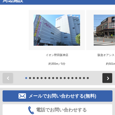
周辺施設
イオン野田阪神店
阪急オアシス
約355m／5分
約501
前
メールでお問い合わせする(無料)
電話でお問い合わせする