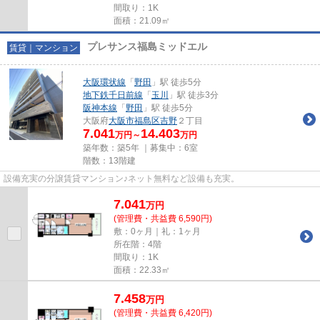
間取り：1K
面積：21.09㎡
プレサンス福島ミッドエル
賃貸｜マンション
大阪環状線
「
野田
」駅 徒歩5分
地下鉄千日前線
「
玉川
」駅 徒歩3分
阪神本線
「
野田
」駅 徒歩5分
大阪府
大阪市福島区
吉野
２丁目
7.041
14.403
万円～
万円
築年数：築5年 ｜募集中：
6室
階数：13階建
設備充実の分譲賃貸マンション♪ネット無料など設備も充実。
7.041
万
円
(管理費・共益費 6,590円)
敷：0ヶ月｜礼：1ヶ月
所在階：4階
間取り：1K
面積：22.33㎡
7.458
万
円
(管理費・共益費 6,420円)