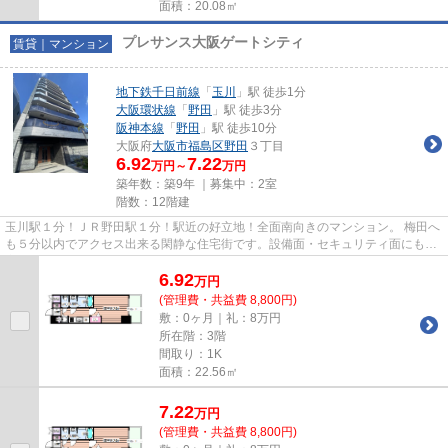
面積：20.08㎡
プレサンス大阪ゲートシティ
賃貸｜マンション
地下鉄千日前線
「
玉川
」駅 徒歩1分
大阪環状線
「
野田
」駅 徒歩3分
阪神本線
「
野田
」駅 徒歩10分
大阪府
大阪市福島区
野田
３丁目
6.92
7.22
万円～
万円
築年数：築9年 ｜募集中：
2室
階数：12階建
玉川駅１分！ＪＲ野田駅１分！駅近の好立地！全面南向きのマンション。 梅田へ
も５分以内でアクセス出来る閑静な住宅街です。設備面・セキュリティ面にも充
実していますので始めての一...
6.92
万
円
(管理費・共益費 8,800円)
敷：0ヶ月｜礼：8万円
所在階：3階
間取り：1K
面積：22.56㎡
7.22
万
円
(管理費・共益費 8,800円)