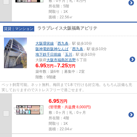
敷：0ヶ月｜礼：8万円
所在階：5階
間取り：1K
面積：22.56㎡
ララプレイス大阪福島アビリテ
賃貸｜マンション
大阪環状線
「
西九条
」駅 徒歩10分
阪神電鉄阪神なんば
「
西九条
」駅 徒歩10分
地下鉄千日前線
「
玉川
」駅 徒歩10分
大阪府
大阪市福島区
吉野
５丁目
6.95
7.25
万円～
万円
築年数：築6年 ｜募集中：
2室
階数：9階建
ペット飼育可能。ネット無料。梅田まで1本で行ける好立地。もちろん設備も充
実しておりますのでストレスフリーで過ごせます。
6.95
万
円
(管理費・共益費 8,000円)
敷：0ヶ月｜礼：0ヶ月
所在階：4階
間取り：1K
面積：22.04㎡