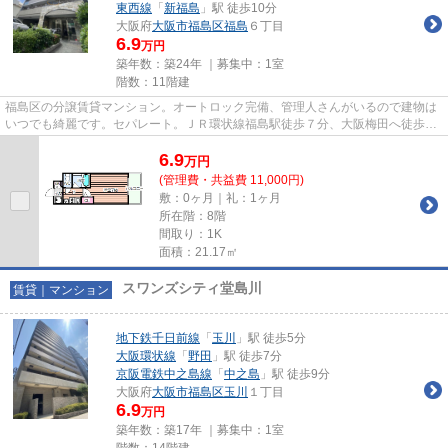
東西線
「
新福島
」駅 徒歩10分
大阪府
大阪市福島区
福島
６丁目
6.9
万円
築年数：築24年 ｜募集中：
1室
階数：11階建
福島区の分譲賃貸マンション。オートロック完備、管理人さんがいるので建物は
いつでも綺麗です。セパレート。ＪＲ環状線福島駅徒歩７分、大阪梅田へ徒歩１
０分。
6.9
万
円
(管理費・共益費 11,000円)
敷：0ヶ月｜礼：1ヶ月
所在階：8階
間取り：1K
面積：21.17㎡
スワンズシティ堂島川
賃貸｜マンション
地下鉄千日前線
「
玉川
」駅 徒歩5分
大阪環状線
「
野田
」駅 徒歩7分
京阪電鉄中之島線
「
中之島
」駅 徒歩9分
大阪府
大阪市福島区
玉川
１丁目
6.9
万円
築年数：築17年 ｜募集中：
1室
階数：14階建