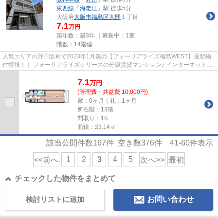
東西線
「
海老江
」駅 徒歩5分
大阪府
大阪市福島区
大開
１丁目
7.1
万円
築年数：築3年 ｜募集中：
1室
階数：14階建
人気エリアの野田阪神で2023年1月築の【フォーリアライズ福島WEST】最新物
件情報！！ フォーリアライズシリーズの分譲賃貸マンション♪ インターネット無
料！ペット（犬・猫）2匹まで飼...
7.1
万
円
(管理費・共益費 10,000円)
敷：0ヶ月｜礼：1ヶ月
所在階：13階
間取り：1K
面積：23.14㎡
該当公開件数
167
件 空き数
376
件
41-60
件表示
1
2
3
4
5
<<前へ
次へ>>
最初
チェックした物件をまとめて
検討リストに追加
お問い合わせ