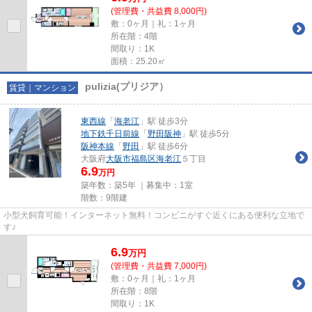
(管理費・共益費 8,000円)
敷：0ヶ月｜礼：1ヶ月
所在階：4階
間取り：1K
面積：25.20㎡
pulizia(プリジア）
賃貸｜マンション
東西線
「
海老江
」駅 徒歩3分
地下鉄千日前線
「
野田阪神
」駅 徒歩5分
阪神本線
「
野田
」駅 徒歩6分
大阪府
大阪市福島区
海老江
５丁目
6.9
万円
築年数：築5年 ｜募集中：
1室
階数：9階建
小型犬飼育可能！インターネット無料！コンビニがすぐ近くにある便利な立地で
す♪
6.9
万
円
(管理費・共益費 7,000円)
敷：0ヶ月｜礼：1ヶ月
所在階：8階
間取り：1K