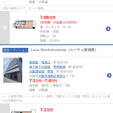
階数：15階建
人気の福島エリア。ネット無料。
7.05
万
円
(管理費・共益費 10,000円)
敷：0ヶ月｜礼：0ヶ月
所在階：10階
間取り：1K
面積：23.00㎡
Luce Shinfukushima（ルーチェ新福島）
賃貸｜マンション
東西線
「
海老江
」駅 徒歩3分
地下鉄千日前線
「
野田阪神
」駅 徒歩5分
大阪環状線
「
野田
」駅 徒歩13分
大阪府
大阪市福島区
海老江
５丁目
7.1
7.4
万円～
万円
築年数：築9年 ｜募集中：
3室
階数：10階建
ペット飼育可能！インターネット無料！宅配ボックス完備！周辺にはイオンも有
り生活便利です。
7.1
万
円