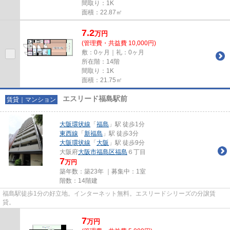
間取り：1K
面積：22.87㎡
7.2
万
円
(管理費・共益費 10,000円)
敷：0ヶ月｜礼：0ヶ月
所在階：14階
間取り：1K
面積：21.75㎡
エスリード福島駅前
賃貸｜マンション
大阪環状線
「
福島
」駅 徒歩1分
東西線
「
新福島
」駅 徒歩3分
大阪環状線
「
大阪
」駅 徒歩9分
大阪府
大阪市福島区
福島
６丁目
7
万円
築年数：築23年 ｜募集中：
1室
階数：14階建
福島駅徒歩1分の好立地。インターネット無料。エスリードシリーズの分譲賃
貸。
7
万
円