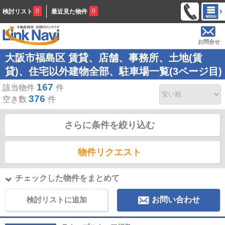
0
0
検討リスト
最近見た物件
お問合せ
大阪市福島区 賃貸、店舗、事務所、土地(賃
貸)、住宅以外建物全部、駐車場一覧(3ページ目)
167
該当物件
件
376
空き数
件
さらに条件を絞り込む
物件リクエスト
チェックした物件をまとめて
検討リストに追加
お問い合わせ