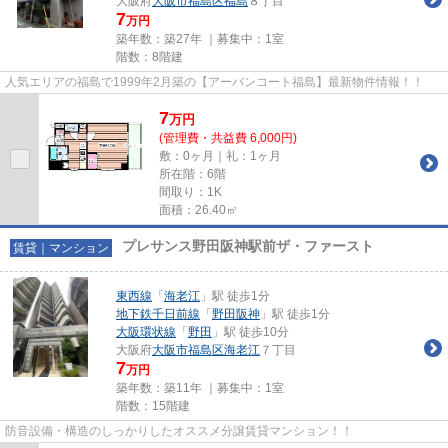
大阪府
大阪市福島区
福島
８丁目
7
万円
築年数：築27年 ｜募集中：
1室
階数：8階建
人気エリアの福島で1999年2月築の【アーバンコート福島】最新物件情報！！
7
万
円
(管理費・共益費 6,000円)
敷：0ヶ月｜礼：1ヶ月
所在階：6階
間取り：1K
面積：26.40㎡
プレサンス野田阪神駅前ザ・ファースト
賃貸｜マンション
東西線
「
海老江
」駅 徒歩1分
地下鉄千日前線
「
野田阪神
」駅 徒歩1分
大阪環状線
「
野田
」駅 徒歩10分
大阪府
大阪市福島区
海老江
７丁目
7
万円
築年数：築11年 ｜募集中：
1室
階数：15階建
防音設備・構造のしっかりしたオススメ分譲賃貸マンション！！