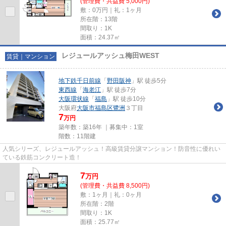
(管理費・共益費 5,000円)
敷：0万円｜礼：1ヶ月
所在階：13階
間取り：1K
面積：24.37㎡
レジュールアッシュ梅田WEST
賃貸｜マンション
地下鉄千日前線
「
野田阪神
」駅 徒歩5分
東西線
「
海老江
」駅 徒歩7分
大阪環状線
「
福島
」駅 徒歩10分
大阪府
大阪市福島区
鷺洲
３丁目
7
万円
築年数：築16年 ｜募集中：
1室
階数：11階建
人気シリーズ、レジュールアッシュ！高級賃貸分譲マンション！防音性に優れい
ている鉄筋コンクリート造！
7
万
円
(管理費・共益費 8,500円)
敷：1ヶ月｜礼：0ヶ月
所在階：2階
間取り：1K
面積：25.77㎡