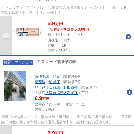
セキュリティ・プライバシー設備充実の分譲賃貸マンション！！地下鉄・ＪＲ・
京阪3沿線利用可能！！生活至便！！
6.9
万
円
(管理費・共益費 5,000円)
敷：0ヶ月｜礼：1ヶ月
所在階：10階
間取り：1K
面積：25.50㎡
エスリード梅田西第5
賃貸｜マンション
阪神本線
「
野田
」駅 徒歩5分
東西線
「
海老江
」駅 徒歩7分
地下鉄千日前線
「
野田阪神
」駅 徒歩7分
大阪府
大阪市福島区
海老江
１丁目
6.9
万円
築年数：築17年 ｜募集中：
1室
階数：9階建
福島区の分譲シリーズ。阪神本線「野田駅」、千日前線「野田阪神駅」、JR東西
線「海老江駅」が利用可能で通勤通学が非常に便利で良い立地です。
6.9
万
円