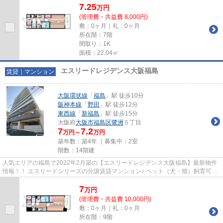
7.25
万
円
(管理費・共益費 8,000円)
敷：0ヶ月｜礼：0ヶ月
所在階：7階
間取り：1K
面積：22.04㎡
エスリードレジデンス大阪福島
賃貸｜マンション
大阪環状線
「
福島
」駅 徒歩10分
阪神本線
「
野田
」駅 徒歩12分
東西線
「
新福島
」駅 徒歩15分
大阪府
大阪市福島区
鷺洲
５丁目
7
7.2
万円～
万円
築年数：築4年 ｜募集中：
2室
階数：14階建
人気エリアの福島で2022年2月築の【エスリードレジデンス大阪福島】最新物件
情報！！ エスリードシリーズの分譲賃貸マンション♪ ペット（犬・猫）飼育可
能！インターネット無料！！人...
7
万
円
(管理費・共益費 10,000円)
敷：0ヶ月｜礼：0ヶ月
所在階：9階