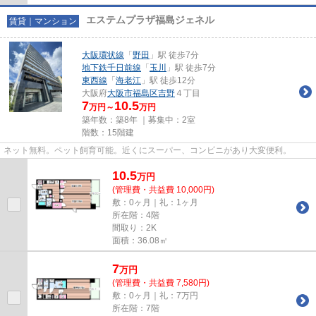
エステムプラザ福島ジェネル
賃貸｜マンション
大阪環状線
「
野田
」駅 徒歩7分
地下鉄千日前線
「
玉川
」駅 徒歩7分
東西線
「
海老江
」駅 徒歩12分
大阪府
大阪市福島区
吉野
４丁目
7
10.5
万円～
万円
築年数：築8年 ｜募集中：
2室
階数：15階建
ネット無料。ペット飼育可能。近くにスーパー、コンビニがあり大変便利。
10.5
万
円
(管理費・共益費 10,000円)
敷：0ヶ月｜礼：1ヶ月
所在階：4階
間取り：2K
面積：36.08㎡
7
万
円
(管理費・共益費 7,580円)
敷：0ヶ月｜礼：7万円
所在階：7階