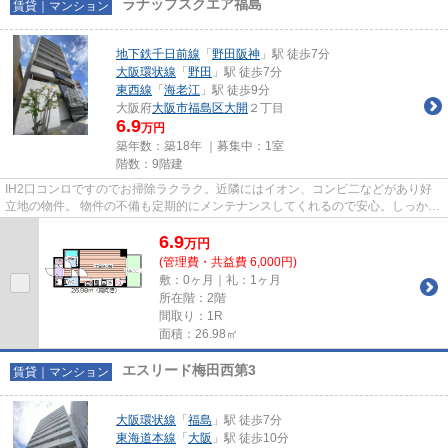
ラナップスクエア福島
賃貸｜マンション
地下鉄千日前線
「
野田阪神
」駅 徒歩7分
大阪環状線
「
野田
」駅 徒歩7分
東西線
「
海老江
」駅 徒歩9分
大阪府
大阪市福島区
大開
２丁目
6.9
万円
築年数：築18年 ｜募集中：
1室
階数：9階建
IH2口コンロですのでお掃除ラクラク。近隣にはイオン、コンビ二などがあり好
立地の物件。 物件の不備も定期的にメンテナンスしてくれるので安心。しっかり
とした造りで信頼できる物件。
6.9
万
円
(管理費・共益費 6,000円)
敷：0ヶ月｜礼：1ヶ月
所在階：2階
間取り：1R
面積：26.98㎡
エスリード梅田西第3
賃貸｜マンション
大阪環状線
「
福島
」駅 徒歩7分
東海道本線
「
大阪
」駅 徒歩10分