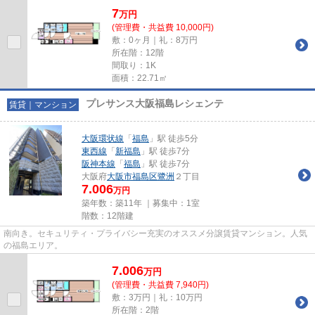
7
万
円
(管理費・共益費 10,000円)
敷：0ヶ月｜礼：8万円
所在階：12階
間取り：1K
面積：22.71㎡
プレサンス大阪福島レシェンテ
賃貸｜マンション
大阪環状線
「
福島
」駅 徒歩5分
東西線
「
新福島
」駅 徒歩7分
阪神本線
「
福島
」駅 徒歩7分
大阪府
大阪市福島区
鷺洲
２丁目
7.006
万円
築年数：築11年 ｜募集中：
1室
階数：12階建
南向き。セキュリティ・プライバシー充実のオススメ分譲賃貸マンション。人気
の福島エリア。
7.006
万
円
(管理費・共益費 7,940円)
敷：3万円｜礼：10万円
所在階：2階