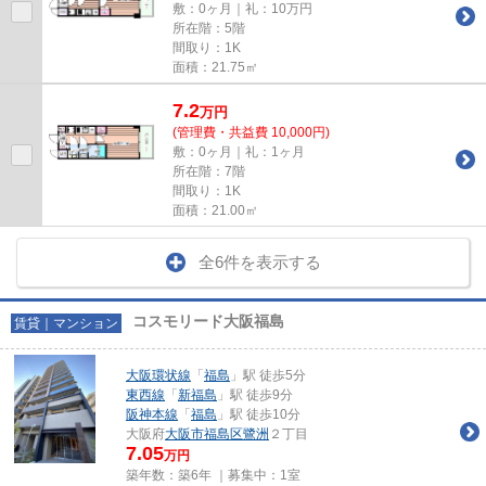
敷：0ヶ月｜礼：10万円
所在階：5階
間取り：1K
面積：21.75㎡
7.2
万
円
(管理費・共益費 10,000円)
敷：0ヶ月｜礼：1ヶ月
所在階：7階
間取り：1K
面積：21.00㎡
全6件を表示する
コスモリード大阪福島
賃貸｜マンション
大阪環状線
「
福島
」駅 徒歩5分
東西線
「
新福島
」駅 徒歩9分
阪神本線
「
福島
」駅 徒歩10分
大阪府
大阪市福島区
鷺洲
２丁目
7.05
万円
築年数：築6年 ｜募集中：
1室