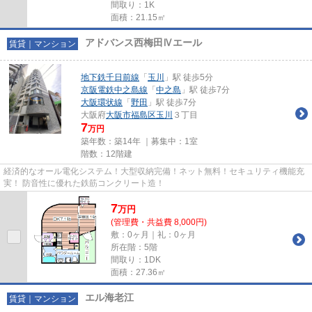
間取り：1K
面積：21.15㎡
アドバンス西梅田Ⅳエール
賃貸｜マンション
地下鉄千日前線
「
玉川
」駅 徒歩5分
京阪電鉄中之島線
「
中之島
」駅 徒歩7分
大阪環状線
「
野田
」駅 徒歩7分
大阪府
大阪市福島区
玉川
３丁目
7
万円
築年数：築14年 ｜募集中：
1室
階数：12階建
経済的なオール電化システム！大型収納完備！ネット無料！セキュリティ機能充
実！ 防音性に優れた鉄筋コンクリート造！
7
万
円
(管理費・共益費 8,000円)
敷：0ヶ月｜礼：0ヶ月
所在階：5階
間取り：1DK
面積：27.36㎡
エル海老江
賃貸｜マンション