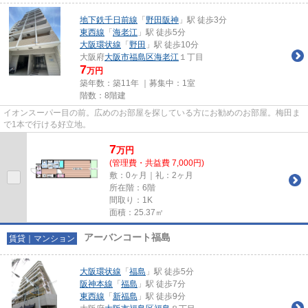
地下鉄千日前線
「
野田阪神
」駅 徒歩3分
東西線
「
海老江
」駅 徒歩5分
大阪環状線
「
野田
」駅 徒歩10分
大阪府
大阪市福島区
海老江
１丁目
7
万円
築年数：築11年 ｜募集中：
1室
階数：8階建
イオンスーパー目の前。広めのお部屋を探している方にお勧めのお部屋。梅田ま
で1本で行ける好立地。
7
万
円
(管理費・共益費 7,000円)
敷：0ヶ月｜礼：2ヶ月
所在階：6階
間取り：1K
面積：25.37㎡
アーバンコート福島
賃貸｜マンション
大阪環状線
「
福島
」駅 徒歩5分
阪神本線
「
福島
」駅 徒歩7分
東西線
「
新福島
」駅 徒歩9分