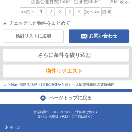
該当公開件数
158
件 空き数
363
件
1-20
件表示
1
2
3
4
5
<<前へ
次へ>>
最初
チェックした物件をまとめて
検討リストに追加
お問い合わせ
さらに条件を絞り込む
物件リクエスト
Link Navi 福島店TOP
>
(賃貸)地域から探す
>
大阪市福島区の賃貸物件
ページトップに戻る
営業時間:9：30～19：00（ご予約時は除く）
定休日:水曜日（祝日・ご予約は除く）
ホーム