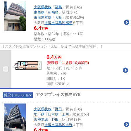
大阪環状線
「
福島
」駅 徒歩4分
東西線
「
新福島
」駅 徒歩7分
東海道本線
「
大阪
」駅 徒歩10分
大阪府
大阪市福島区
福島
６丁目
6.4
万円
築年数：築24年 ｜募集中：
1室
階数：11階建
オススメ分譲賃貸マンション「大阪」駅までも徒歩圏内物件！！
6.4
万
円
(管理費・共益費 10,000円)
敷：0万円｜礼：1ヶ月
所在階：7階
間取り：1K
面積：20.01㎡
アクアプレイス福島EYE
賃貸｜マンション
大阪環状線
「
野田
」駅 徒歩3分
地下鉄千日前線
「
玉川
」駅 徒歩5分
阪神本線
「
野田
」駅 徒歩13分
大阪府
大阪市福島区
吉野
４丁目
6.4
万円