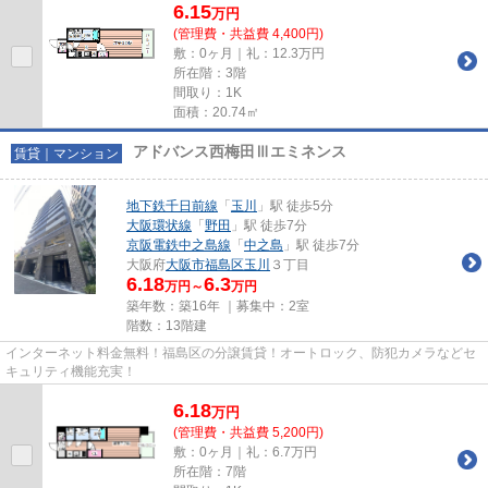
6.15
万
円
(管理費・共益費 4,400円)
敷：0ヶ月｜礼：12.3万円
所在階：3階
間取り：1K
面積：20.74㎡
アドバンス西梅田Ⅲエミネンス
賃貸｜マンション
地下鉄千日前線
「
玉川
」駅 徒歩5分
大阪環状線
「
野田
」駅 徒歩7分
京阪電鉄中之島線
「
中之島
」駅 徒歩7分
大阪府
大阪市福島区
玉川
３丁目
6.18
6.3
万円～
万円
築年数：築16年 ｜募集中：
2室
階数：13階建
インターネット料金無料！福島区の分譲賃貸！オートロック、防犯カメラなどセ
キュリティ機能充実！
6.18
万
円
(管理費・共益費 5,200円)
敷：0ヶ月｜礼：6.7万円
所在階：7階