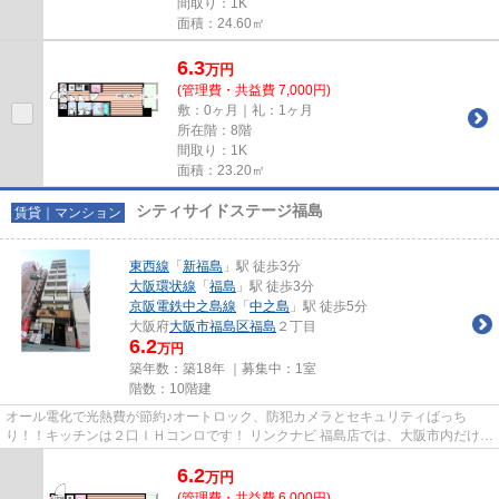
間取り：1K
面積：24.60㎡
6.3
万
円
(管理費・共益費 7,000円)
敷：0ヶ月｜礼：1ヶ月
所在階：8階
間取り：1K
面積：23.20㎡
シティサイドステージ福島
賃貸｜マンション
東西線
「
新福島
」駅 徒歩3分
大阪環状線
「
福島
」駅 徒歩3分
京阪電鉄中之島線
「
中之島
」駅 徒歩5分
大阪府
大阪市福島区
福島
２丁目
6.2
万円
築年数：築18年 ｜募集中：
1室
階数：10階建
オール電化で光熱費が節約♪オートロック、防犯カメラとセキュリティばっち
り！！キッチンは２口ＩＨコンロです！ リンクナビ 福島店では、大阪市内だけで
も現在、賃貸管理物件戸数700...
6.2
万
円
(管理費・共益費 6,000円)