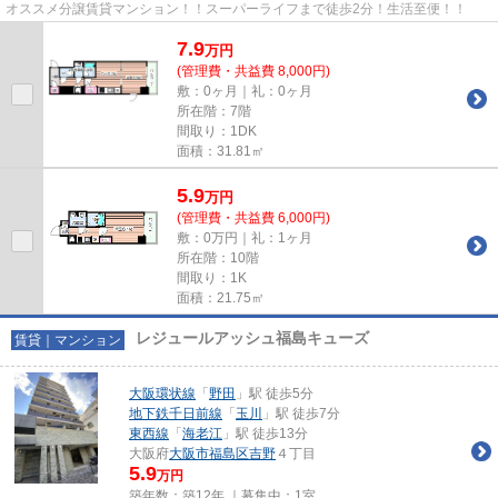
オススメ分譲賃貸マンション！！スーパーライフまで徒歩2分！生活至便！！
7.9
万
円
(管理費・共益費 8,000円)
敷：0ヶ月｜礼：0ヶ月
所在階：7階
間取り：1DK
面積：31.81㎡
5.9
万
円
(管理費・共益費 6,000円)
敷：0万円｜礼：1ヶ月
所在階：10階
間取り：1K
面積：21.75㎡
レジュールアッシュ福島キューズ
賃貸｜マンション
大阪環状線
「
野田
」駅 徒歩5分
地下鉄千日前線
「
玉川
」駅 徒歩7分
東西線
「
海老江
」駅 徒歩13分
大阪府
大阪市福島区
吉野
４丁目
5.9
万円
築年数：築12年 ｜募集中：
1室