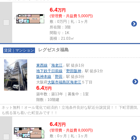
6.4
万
円
(管理費・共益費 5,000円)
敷：0万円｜礼：1ヶ月
所在階：3階
間取り：1K
面積：21.03㎡
レグゼスタ福島
賃貸｜マンション
東西線
「
海老江
」駅 徒歩1分
地下鉄千日前線
「
野田阪神
」駅 徒歩1分
阪神本線
「
野田
」駅 徒歩3分
大阪府
大阪市福島区
海老江
５丁目
6.4
万円
築年数：築13年 ｜募集中：
1室
階数：10階建
ネット無料！オール電化で経済的！立地条件良好な駅近分譲賃貸！！ 下町雰囲気
も残る落ち着いた町並みです！！
6.4
万
円
(管理費・共益費 8,000円)
敷：0ヶ月｜礼：1ヶ月