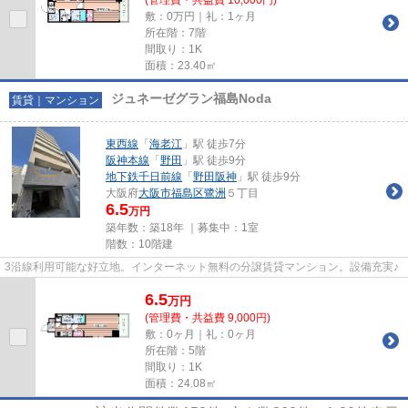
敷：0万円｜礼：1ヶ月
所在階：7階
間取り：1K
面積：23.40㎡
ジュネーゼグラン福島Noda
賃貸｜マンション
東西線
「
海老江
」駅 徒歩7分
阪神本線
「
野田
」駅 徒歩9分
地下鉄千日前線
「
野田阪神
」駅 徒歩9分
大阪府
大阪市福島区
鷺洲
５丁目
6.5
万円
築年数：築18年 ｜募集中：
1室
階数：10階建
3沿線利用可能な好立地。インターネット無料の分譲賃貸マンション。設備充実♪
6.5
万
円
(管理費・共益費 9,000円)
敷：0ヶ月｜礼：0ヶ月
所在階：5階
間取り：1K
面積：24.08㎡