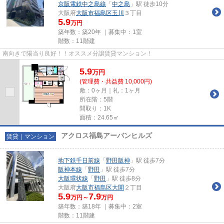
京阪電鉄中之島線
「
中之島
」駅 徒歩10分
大阪府
大阪市福島区
玉川
３丁目
5.9
万円
築年数：築20年 ｜募集中：
1室
階数：11階建
南向きで陽当り良好！！オススメ分譲賃貸マンション！
5.9
万
円
(管理費・共益費 10,000円)
敷：0ヶ月｜礼：1ヶ月
所在階：5階
間取り：1K
面積：24.65㎡
アクロス福島アーバンヒルズ
賃貸｜マンション
地下鉄千日前線
「
野田阪神
」駅 徒歩7分
阪神本線
「
野田
」駅 徒歩7分
大阪環状線
「
野田
」駅 徒歩8分
大阪府
大阪市福島区
大開
２丁目
5.9
7.9
万円～
万円
築年数：築18年 ｜募集中：
2室
階数：11階建