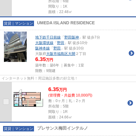
所在階：6階
間取り：1K
面積：22.48㎡
UMEDA ISLAND RESIDENCE
賃貸｜マンション
地下鉄千日前線
「
野田阪神
」駅 徒歩7分
大阪環状線
「
野田
」駅 徒歩10分
阪神本線
「
野田
」駅 徒歩10分
大阪府
大阪市福島区
大開
２丁目
6.35
万円
築年数：築6年 ｜募集中：
1室
階数：9階建
インターネット無料！周辺施設多数の好立地！
6.35
万
円
(管理費・共益費 10,000円)
敷：0ヶ月｜礼：2ヶ月
所在階：5階
間取り：1R
面積：24.66㎡
プレサンス梅田インテルノ
賃貸｜マンション