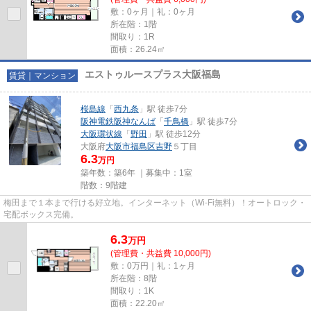
敷：0ヶ月｜礼：0ヶ月
所在階：1階
間取り：1R
面積：26.24㎡
エストゥルースプラス大阪福島
賃貸｜マンション
桜島線
「
西九条
」駅 徒歩7分
阪神電鉄阪神なんば
「
千鳥橋
」駅 徒歩7分
大阪環状線
「
野田
」駅 徒歩12分
大阪府
大阪市福島区
吉野
５丁目
6.3
万円
築年数：築6年 ｜募集中：
1室
階数：9階建
梅田まで１本まで行ける好立地。インターネット（Wi-Fi無料）！オートロック・
宅配ボックス完備。
6.3
万
円
(管理費・共益費 10,000円)
敷：0万円｜礼：1ヶ月
所在階：8階
間取り：1K
面積：22.20㎡