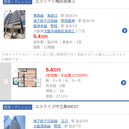
エスリード梅田西第２
賃貸｜マンション
東西線
「
海老江
」駅 徒歩1分
地下鉄千日前線
「
野田阪神
」駅 徒歩1分
阪神本線
「
野田
」駅 徒歩1分
大阪府
大阪市福島区
海老江
２丁目
5.4
万円
築年数：築24年 ｜募集中：
1室
階数：11階建
３ＷＡＹアクセス！イオン近く買い物便利です！初めての一人暮らしにオススメ
の物件です！
5.4
万
円
(管理費・共益費 10,500円)
敷：0ヶ月｜礼：0ヶ月
所在階：2階
間取り：1K
面積：22.12㎡
エスライズ中之島WEST
賃貸｜マンション
地下鉄千日前線
「
玉川
」駅 徒歩3分
大阪環状線
「
野田
」駅 徒歩7分