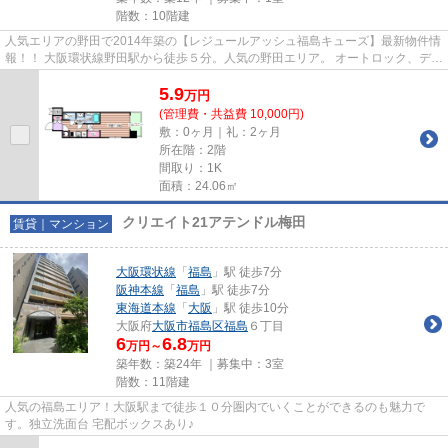
階数：10階建
人気エリアの野田で2014年築の【レジュールアッシュ福島キューズ】最新物件情
報！！ 大阪環状線野田駅から徒歩５分。人気の野田エリア。 オートロック、ディ
ンプルキー、ダブルロック...
5.9
万
円
(管理費・共益費 10,000円)
敷：0ヶ月｜礼：2ヶ月
所在階：2階
間取り：1K
面積：24.06㎡
クリエイト21アテンドル梅田
賃貸｜マンション
大阪環状線
「
福島
」駅 徒歩7分
阪神本線
「
福島
」駅 徒歩7分
東海道本線
「
大阪
」駅 徒歩10分
大阪府
大阪市福島区
福島
６丁目
6
6.8
万円～
万円
築年数：築24年 ｜募集中：
3室
階数：11階建
人気の福島エリア！大阪駅まで徒歩１０分圏内でいくことができるのも魅力で
す。独立洗面台 宅配ボックスあり♪