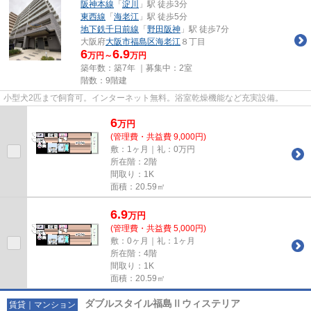
阪神本線
「
淀川
」駅 徒歩3分
東西線
「
海老江
」駅 徒歩5分
地下鉄千日前線
「
野田阪神
」駅 徒歩7分
大阪府
大阪市福島区
海老江
８丁目
6
6.9
万円～
万円
築年数：築7年 ｜募集中：
2室
階数：9階建
小型犬2匹まで飼育可。インターネット無料。浴室乾燥機能など充実設備。
6
万
円
(管理費・共益費 9,000円)
敷：1ヶ月｜礼：0万円
所在階：2階
間取り：1K
面積：20.59㎡
6.9
万
円
(管理費・共益費 5,000円)
敷：0ヶ月｜礼：1ヶ月
所在階：4階
間取り：1K
面積：20.59㎡
ダブルスタイル福島Ⅱウィステリア
賃貸｜マンション