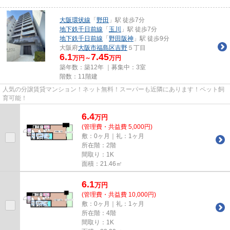
大阪環状線
「
野田
」駅 徒歩7分
地下鉄千日前線
「
玉川
」駅 徒歩7分
地下鉄千日前線
「
野田阪神
」駅 徒歩9分
大阪府
大阪市福島区
吉野
５丁目
6.1
7.45
万円～
万円
築年数：築12年 ｜募集中：
3室
階数：11階建
人気の分譲賃貸マンション！ネット無料！スーパーも近隣にあります！ペット飼
育可能！
6.4
万
円
(管理費・共益費 5,000円)
敷：0ヶ月｜礼：1ヶ月
所在階：2階
間取り：1K
面積：21.46㎡
6.1
万
円
(管理費・共益費 10,000円)
敷：0ヶ月｜礼：1ヶ月
所在階：4階
間取り：1K