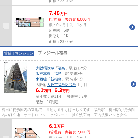
面積：23.20㎡
7.45
万
円
(管理費・共益費 8,000円)
敷：0ヶ月｜礼：1ヶ月
所在階：5階
間取り：1K
面積：23.60㎡
プレジール福島
賃貸｜マンション
大阪環状線
「
福島
」駅 徒歩5分
阪神本線
「
福島
」駅 徒歩3分
東西線
「
新福島
」駅 徒歩5分
大阪府
大阪市福島区
福島
１丁目
6.1
6.3
万円～
万円
築年数：築21年 ｜募集中：
2室
階数：10階建
梅田に徒歩圏内の立地で、通勤も通学もばっちりです。福島駅、梅田駅が徒歩圏
内の好立地！オートロック、セパレート、独立洗面台、室内洗濯パンと女性に人
気の設備が揃ったマンション☆
6.1
万
円
(管理費・共益費 7,000円)
敷：0ヶ月｜礼：1ヶ月