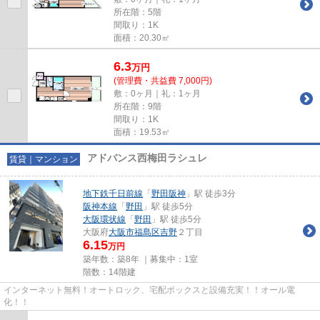
所在階：5階
間取り：1K
面積：20.30㎡
6.3
万
円
(管理費・共益費 7,000円)
敷：0ヶ月｜礼：1ヶ月
所在階：9階
間取り：1K
面積：19.53㎡
アドバンス西梅田ラシュレ
賃貸｜マンション
地下鉄千日前線
「
野田阪神
」駅 徒歩3分
阪神本線
「
野田
」駅 徒歩5分
大阪環状線
「
野田
」駅 徒歩5分
大阪府
大阪市福島区
吉野
２丁目
6.15
万円
築年数：築8年 ｜募集中：
1室
階数：14階建
インターネット無料！オートロック、宅配ボックスと設備充実！！オール電
化！！