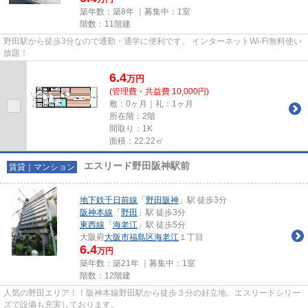
築年数：築8年 ｜募集中：
1室
階数：11階建
野田駅から徒歩3分なので通勤・通学に便利です。 インターネットWi-Fi無料使い
放題！
6.4
万
円
(管理費・共益費 10,000円)
敷：0ヶ月｜礼：1ヶ月
所在階：2階
間取り：1K
面積：22.22㎡
エスリード野田阪神駅前
賃貸｜マンション
地下鉄千日前線
「
野田阪神
」駅 徒歩3分
阪神本線
「
野田
」駅 徒歩3分
東西線
「
海老江
」駅 徒歩5分
大阪府
大阪市福島区
海老江
１丁目
6.4
万円
築年数：築21年 ｜募集中：
1室
階数：12階建
人気の野田エリア！！阪神本線野田駅から徒歩３分の好立地。エスリードシリー
ズで設備も充実しております。