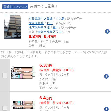
みおつくし堂島Ⅱ
賃貸｜マンション
京阪電鉄中之島線
「
中之島
」駅 徒歩7分
大阪環状線
「
野田
」駅 徒歩10分
地下鉄千日前線
「
玉川
」駅 徒歩9分
大阪府
大阪市福島区
玉川
１丁目
6.3
6.4
万円～
万円
築年数：築6年 ｜募集中：
2室
階数：8階建
Wi-Fiネット無料。JR環状線野田駅まで利用できます。オール電化で毎月の光熱
費を抑えることができます。
6.3
万
円
(管理費・共益費 8,000円)
敷：0ヶ月｜礼：1ヶ月
所在階：2階
間取り：1K
面積：22.48㎡
6.4
万
円
(管理費・共益費 8,000円)
敷：0ヶ月｜礼：1ヶ月