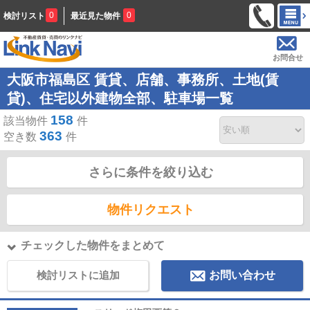
0
0
検討リスト
最近見た物件
お問合せ
大阪市福島区 賃貸、店舗、事務所、土地(賃
貸)、住宅以外建物全部、駐車場一覧
158
該当物件
件
363
空き数
件
さらに条件を絞り込む
物件リクエスト
チェックした物件をまとめて
検討リストに追加
お問い合わせ