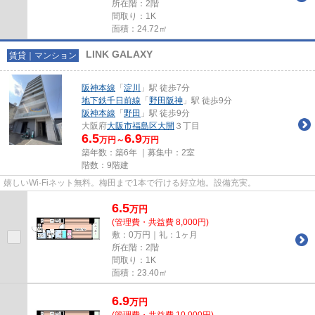
所在階：2階
間取り：1K
面積：24.72㎡
LINK GALAXY
賃貸｜マンション
阪神本線
「
淀川
」駅 徒歩7分
地下鉄千日前線
「
野田阪神
」駅 徒歩9分
阪神本線
「
野田
」駅 徒歩9分
大阪府
大阪市福島区
大開
３丁目
6.5
6.9
万円～
万円
築年数：築6年 ｜募集中：
2室
階数：9階建
嬉しいWi-Fiネット無料。梅田まで1本で行ける好立地。設備充実。
6.5
万
円
(管理費・共益費 8,000円)
敷：0万円｜礼：1ヶ月
所在階：2階
間取り：1K
面積：23.40㎡
6.9
万
円
(管理費・共益費 10,000円)