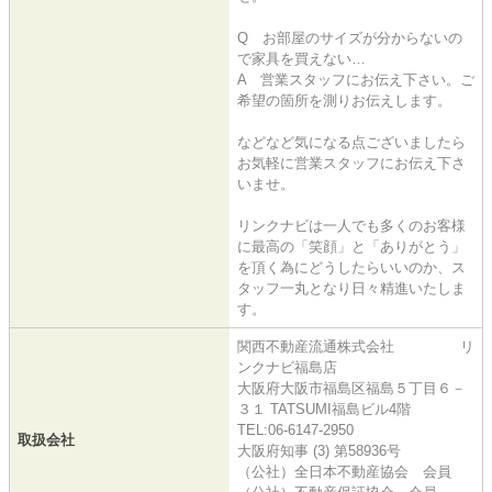
Q お部屋のサイズが分からないの
で家具を買えない…
A 営業スタッフにお伝え下さい。ご
希望の箇所を測りお伝えします。
などなど気になる点ございましたら
お気軽に営業スタッフにお伝え下さ
いませ。
リンクナビは一人でも多くのお客様
に最高の「笑顔」と「ありがとう」
を頂く為にどうしたらいいのか、ス
タッフ一丸となり日々精進いたしま
す。
関西不動産流通株式会社 リ
ンクナビ福島店
大阪府大阪市福島区福島５丁目６－
３１ TATSUMI福島ビル4階
TEL:06-6147-2950
取扱会社
大阪府知事 (3) 第58936号
（公社）全日本不動産協会 会員