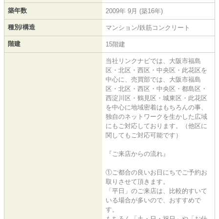
築年数
2009年 9月 (築16年)
種別/構造
マンション/鉄筋コンクリート
階建
15階建
当社リンクナビでは、大阪市福島
区・北区・西区・中央区・此花区を
中心に、売買部では、大阪市福島
区・北区・西区・中央区・都島区・
西淀川区・鶴見区・城東区・此花区
を中心に地域密着はもちろんの事、
独自のネットワークを生かした広域
にもご対応しております。（他区に
関してもご対応可能です）
『ご来店からの流れ』
①ご都合の良いお日にちでご予約お
取りさせて頂きます。
「平日」のご来店は、比較的すいて
いる場合が多いので、おすすめで
す。
もちろん「土・日・祝日」や「お仕