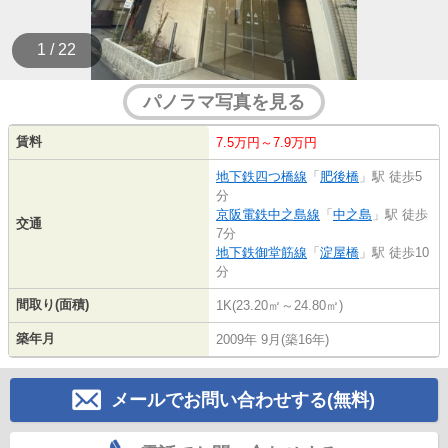
1 / 22
パノラマ写真を見る
賃料
7.5万円～7.9万円
地下鉄四つ橋線
「
肥後橋
」駅 徒歩5
分
京阪電鉄中之島線
「
中之島
」駅 徒歩
交通
7分
地下鉄御堂筋線
「
淀屋橋
」駅 徒歩10
分
間取り(面積)
1K(23.20㎡～24.80㎡)
築年月
2009年 9月(築16年)
メールでお問い合わせする(無料)