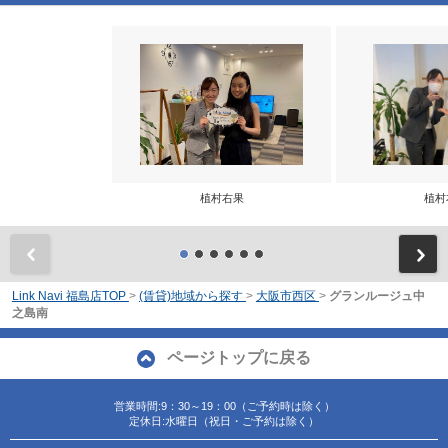
植村右果
植村
前
Link Navi 福島店TOP
>
(賃貸)地域から探す
>
大阪市西区
>
グランルージュ中
之島南
ページトップに戻る
営業時間:9：30～19：00（ご予約時は除く）
定休日:水曜日（祝日・ご予約は除く）