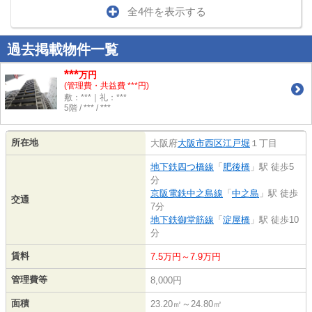
全4件を表示する
過去掲載物件一覧
***
万円
(管理費・共益費 ***円)
敷：***｜礼：***
5階 / *** / ***
所在地
大阪府
大阪市西区
江戸堀
１丁目
地下鉄四つ橋線
「
肥後橋
」駅 徒歩5
分
京阪電鉄中之島線
「
中之島
」駅 徒歩
交通
7分
地下鉄御堂筋線
「
淀屋橋
」駅 徒歩10
分
賃料
7.5万円～7.9万円
管理費等
8,000円
面積
23.20㎡～24.80㎡