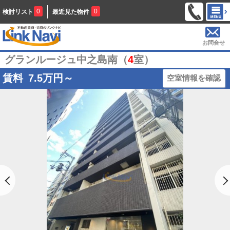
0
0
検討リスト
最近見た物件
お問合せ
グランルージュ中之島南（
4
室）
賃料
7.5
万円～
空室情報を確認