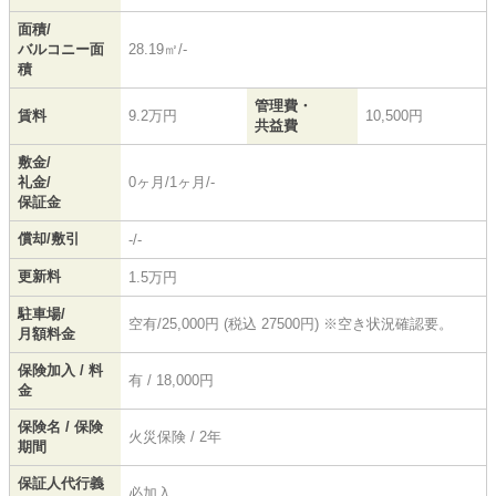
面積/
バルコニー面
28.19㎡/-
積
管理費・
賃料
9.2万円
10,500円
共益費
敷金/
礼金/
0ヶ月/1ヶ月/-
保証金
償却/敷引
-/-
更新料
1.5万円
駐車場/
空有/25,000円 (税込 27500円) ※空き状況確認要。
月額料金
保険加入 / 料
有 / 18,000円
金
保険名 / 保険
火災保険 / 2年
期間
保証人代行義
必加入