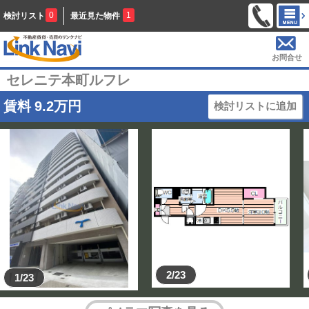
0
1
検討リスト
最近見た物件
お問合せ
セレニテ本町ルフレ
賃料
9.2
万円
検討リストに追加
2/23
1/23