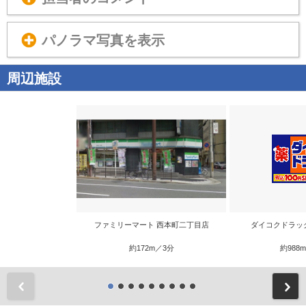
パノラマ写真を表示
周辺施設
ファミリーマート 西本町二丁目店
ダイコクドラッ
約172m／3分
約988
前