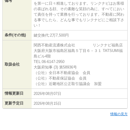
備考
を第一に日々精進しております。リンクナビはお客様
の喜ばれる顔、その素敵な笑顔の為に、すべてにおい
て責任を持って業務を行っております。不動産に関わ
る事でしたら、どんな事でもリンクナビにご相談下さ
い！
条件(その他)
鍵交換代:2万7,500円
関西不動産流通株式会社 リンクナビ福島店
大阪府大阪市福島区福島５丁目６－３１ TATSUMI福
島ビル4階
TEL:06-6147-2950
取扱会社
大阪府知事 (3) 第58936号
（公社）全日本不動産協会 会員
（公社）不動産保証協会 会員
（公社）近畿地区公正取引協議会 加盟
情報更新日
2026年08月07日
更新予定日
2026年08月15日
情報の見方