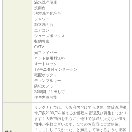
温水洗浄便座
洗面台
洗髪洗面化粧台
シャワー
独立洗面台
エアコン
シューズボックス
収納豊富
CATV
光ファイバー
ネット使用料無料
オートロック
TVモニタ付インターホン
宅配ボックス
ディンプルキー
防犯カメラ
24時間ゴミ出し可
住戸内覧可能
リンクナビでは、大阪府内だけでも現在、賃貸管理物
件戸数2100戸を越えるお部屋を管理及び募集しており
ます！大阪市内を中心に、他社では取り扱えない優良
物件が多数ございます。全てのお客様にご契約後、
「ここにして良かった」と満足して頂けるような接客