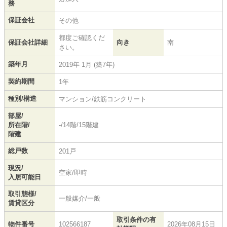
務
保証会社
その他
都度ご確認くだ
保証会社詳細
向き
南
さい。
築年月
2019年 1月 (築7年)
契約期間
1年
種別/構造
マンション/鉄筋コンクリート
部屋/
所在階/
-/14階/15階建
階建
総戸数
201戸
現況/
空家/即時
入居可能日
取引態様/
一般媒介/一般
賃貸区分
取引条件の有
物件番号
102566187
2026年08月15日