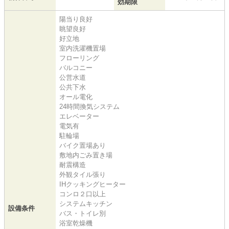
効期限
陽当り良好
眺望良好
好立地
室内洗濯機置場
フローリング
バルコニー
公営水道
公共下水
オール電化
24時間換気システム
エレベーター
電気有
駐輪場
バイク置場あり
敷地内ごみ置き場
耐震構造
外観タイル張り
IHクッキングヒーター
コンロ２口以上
システムキッチン
設備条件
バス・トイレ別
浴室乾燥機