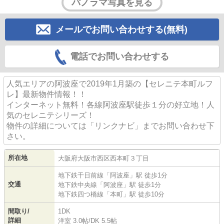
パノラマ写真を見る
メールでお問い合わせする(無料)
電話でお問い合わせする
人気エリアの阿波座で2019年1月築の【セレニテ本町ルフ
レ】最新物件情報！！
インターネット無料！各線阿波座駅徒歩１分の好立地！人
気のセレニテシリーズ！
物件の詳細については「リンクナビ」までお問い合わせ下
さい。
所在地
大阪府
大阪市西区
西本町
３丁目
地下鉄千日前線
「
阿波座
」駅 徒歩1分
交通
地下鉄中央線
「
阿波座
」駅 徒歩1分
地下鉄四つ橋線
「
本町
」駅 徒歩10分
間取り/
1DK
詳細
洋室 3.0帖
/
DK 5.5帖