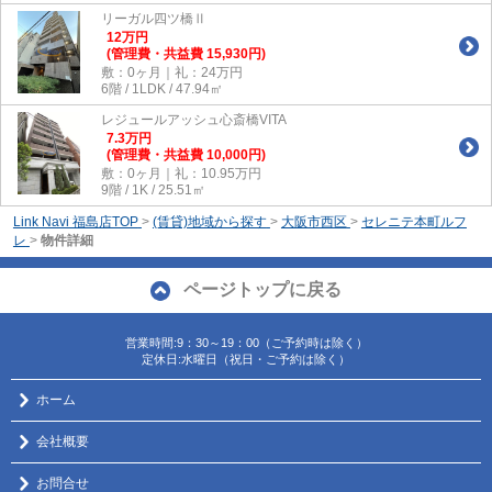
リーガル四ツ橋Ⅱ
12
万
円
(管理費・共益費 15,930円)
敷：0ヶ月｜礼：24万円
6階 / 1LDK / 47.94㎡
レジュールアッシュ心斎橋VITA
7.3
万
円
(管理費・共益費 10,000円)
敷：0ヶ月｜礼：10.95万円
9階 / 1K / 25.51㎡
Link Navi 福島店TOP
>
(賃貸)地域から探す
>
大阪市西区
>
セレニテ本町ルフ
レ
>
物件詳細
ページトップに戻る
営業時間:9：30～19：00（ご予約時は除く）
定休日:水曜日（祝日・ご予約は除く）
ホーム
会社概要
お問合せ